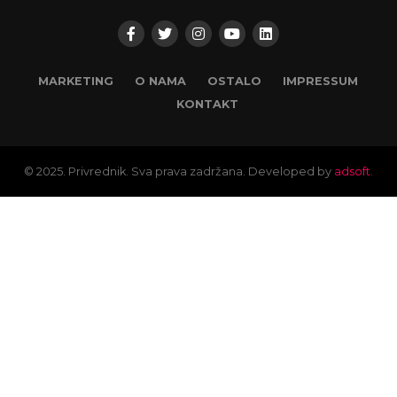
MARKETING
O NAMA
OSTALO
IMPRESSUM
KONTAKT
© 2025. Privrednik. Sva prava zadržana. Developed by
adsoft.