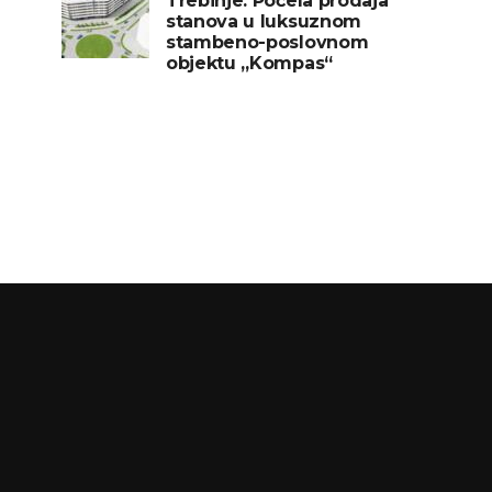
Trebinje: Počela prodaja
stanova u luksuznom
stambeno-poslovnom
objektu „Kompas“