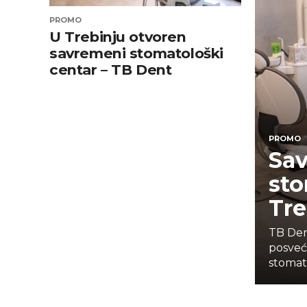
PROMO
U Trebinju otvoren
savremeni stomatološki
centar – TB Dent
PROMO
Sav
sto
Tre
TB Den
posveć
stomato