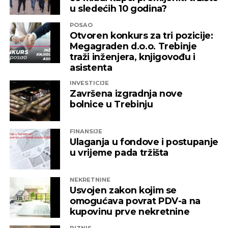
u sledećih 10 godina?
POSAO
Otvoren konkurs za tri pozicije:
Megagraden d.o.o. Trebinje
traži inženjera, knjigovođu i
asistenta
INVESTICIJE
Završena izgradnja nove
bolnice u Trebinju
FINANSIJE
Ulaganja u fondove i postupanje
u vrijeme pada tržišta
NEKRETNINE
Usvojen zakon kojim se
omogućava povrat PDV-a na
kupovinu prve nekretnine
BIZNIS