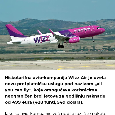
Mostar preuzeo titulu „Evropskog grada
vina“ – Trebinje „Najbolja održiva destinacija
za vinski turizam“
Niskotarifna avio-kompanija Wizz Air je uvela
novu pretplatničku uslugu pod nazivom „all
you can fly“, koja omogućava korisnicima
neograničen broj letova za godišnju naknadu
od 499 eura (428 funti, 549 dolara).
Iako su avio-kompanije već nudile različite pakete