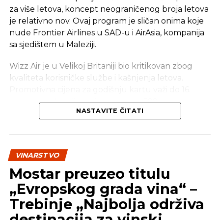
za više letova, koncept neograničenog broja letova
je relativno nov. Ovaj program je sličan onima koje
nude Frontier Airlines u SAD-u i AirAsia, kompanija
sa sjedištem u Maleziji.
Wizz Air je u Velikoj Britaniji bio kritikovan zbog
kvaliteta korisničke službe i kašnjenja letova.
Promotivna cijena za godišnju kartu važi do 16.
avgusta, nakon čega će porasti na 599 eura.
NASTAVITE ČITATI
Destinacije i aerodromi
Počevši od septembra, pretplatnici će moći
putovati do destinacija u Evropi, Sjevernoj Africi,
VINARSTVO
Bliskom istoku i Aziji, pod uslovom da rezervišu let
Mostar preuzeo titulu
najmanje tri dana unaprijed i plate fiksnu naknadu
„Evropskog grada vina“ –
od 9,99 eura.
Trebinje „Najbolja održiva
Wizz Air je objavio da je dostupno 10.000 pretplata,
destinacija za vinski
raspoređenih po aerodromima sa kojih kompanija