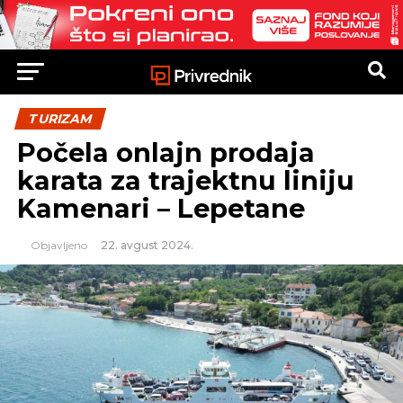
TURIZAM
Počela onlajn prodaja
karata za trajektnu liniju
Kamenari – Lepetane
Objavljeno
22. avgust 2024.