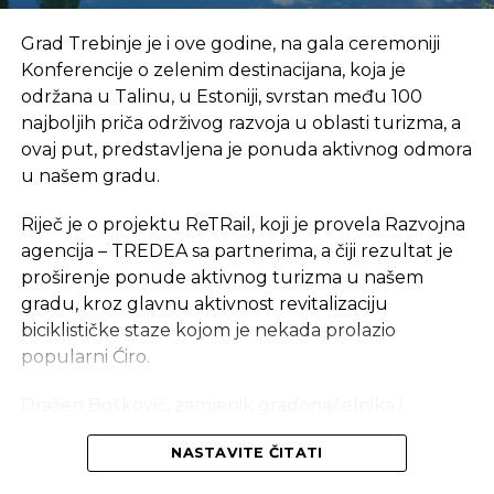
Mostar i Hercegovina mogu ponuditi svijetu
“,
Grad Trebinje je i ove godine, na gala ceremoniji
izjavio je mostarski gradonačelnik.
Konferencije o zelenim destinacijana, koja je
Pored Grada Mostara, delegacija Bosne i
održana u Talinu, u Estoniji, svrstan među 100
Hercegovine uključuje i predstavnike
najboljih priča održivog razvoja u oblasti turizma, a
Spoljnotrgovinske komore, koja u saradnji s
ovaj put, predstavljena je ponuda aktivnog odmora
lokalnim zajednicama rukovodi Vinskom ceste
u našem gradu.
Hercegovine, te projekta USAID Turizam, koji
Riječ je o projektu ReTRail, koji je provela Razvojna
pruža značajnu podršku njenom razvoju.
agencija – TREDEA sa partnerima, a čiji rezultat je
proširenje ponude aktivnog turizma u našem
gradu, kroz glavnu aktivnost revitalizaciju
REKLAMA
biciklističke staze kojom je nekada prolazio
popularni Ćiro.
Dražen Bošković, zamjenik gradonačelnika i
koordinator cijelog projekta je istakao da je Grad
“
Ponosni smo na Grad Mostar i čestitamo im na
NASTAVITE ČITATI
Trebinje, već treću godinu zaredom, uključen u
prestižnoj tituli – Europski grad vina za 2024.
program Green Destinations i da je i ove godine