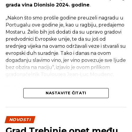
sjedišta nije garantovana za članove i da će zavisiti
grada vina Dionisio 2024. godine
.
od
„različitih spoljašnjih i unutrašnjih
faktora“
.BIZLife
„Nakon što smo prošle godine preuzeli nagradu u
Portugalu ove godine je, kao u ragbiju, predajemo
Mostaru. Želio bih još dodati da su upravo gradovi
predvodnici Evropske unije, te da su još od
srednjeg vijeka na ovamo održavali veze i stvarali su
evropski duh suradnje. Tako i danas na ovom
događanju slavimo vino, jer vino povezuje sve ljude
bez obzira na naciju“, izjavio je ovom prilikom
gradonačelnik Toulousea Jean-Luc Moudenc.
Titulu Evropskog grada vina Dionisio dodjeljuje
NASTAVITE ČITATI
Evropska mreža vinskih gradova RECEVIN s ciljem
promocije destinacija koje su uspješno povezale
vinogradarstvo i turizam, podsjećaju iz Grada
Mostara.
NOVOSTI
Grad Trebinje opet među
Ova titula posljednja je u nizu priznanja koje su