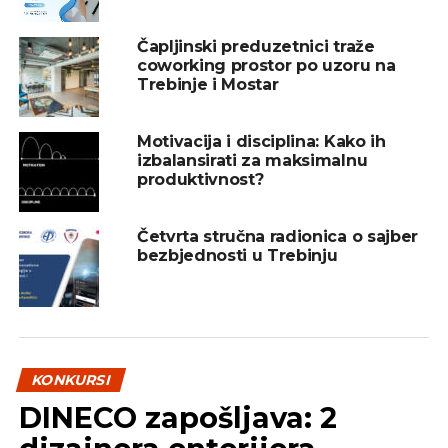
Uslovi:
Čapljinski preduzetnici traže
coworking prostor po uzoru na
REKLAMA
Trebinje i Mostar
Motivacija i disciplina: Kako ih
izbalansirati za maksimalnu
produktivnost?
· neophodno radno iskustvo u rukovođenju
proizvodnjom
Četvrta stručna radionica o sajber
bezbjednosti u Trebinju
· diploma inženjera mašinstva ili druge proizvodne
struke
Opis posla:
· praćenje realizacije radnih naloga u zahtjevnom
KONKURSI
roku i kvalitetu vodeći računa o ispravnosti i
DINECO zapošljava: 2
pravilnoj upotrebi resursa (masine, alati, ljudstvo)