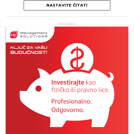
NASTAVITE ČITATI
· pronalaženje i pregovaranje sa novim
REKLAMA
dobavljačima
REKLAMA
· realizacija nabavke repromaterijala i trgovačke
robe
· vođenje evidencije i pravovremeno izvještavanje o
– sposobnost rada u timu,
radu voznog parka
– brzina, preciznost i dosljednost u radu.
REKLAMA
Opis radnih aktivnosti:
– dizajniranje i opremanje enterijera po zahtjevima
kupaca,
– prezenatacija idejnih rješenja u 3D softveru za
· komunikacija i saradnja sa ostalim sektorima
crtanje,
Projekt menadžer – 1 izvršilac – Trebinje