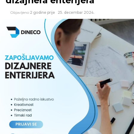
dizajnera enterijera
· davanje savjeta u toku procesa proizvodnje
Objavljeno
2 godine prije
25. decembar 2024.
· komunikacija sa tehničkom pripremom oko
rješavanja problema pri procesu proizvodnje
REKLAMA
· usaglašavanje prioriteta sa ostalim sektorima
· podnošenje izvještaja rada nadređenom
rukovodiocu
Lanac snabdijevanja i logistika – 1 izvršilac –
Trebinje