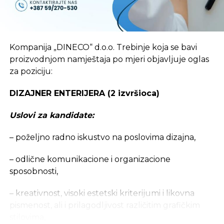
Uslovi:
· neophodno radno iskustvo u sektoru lanca
snabdevanja
Kompanija „DINECO“ d.o.o. Trebinje koja se bavi
proizvodnjom namještaja po mjeri objavljuje oglas
· poželjno rukovodeće iskustvo u logistici i
za poziciju:
transportu
DIZAJNER ENTERIJERA (2 izvršioca)
REKLAMA
Uslovi za kandidate:
–
poželjno radno iskustvo na poslovima dizajna,
– odlične komunikacione i organizacione
sposobnosti,
Opis posla:
– kreativnost, visoki estetski kriterijumi i likovna
· kreiranje plana nabavke i organizacije transporta
pismenost, ali i prilagodljivost različitim grafičkim
stilovima,
· rad na optimizaciji troškova