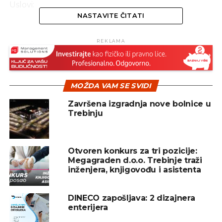
Uslovi:
NASTAVITE ČITATI
REKLAMA
REKLAMA
MOŽDA VAM SE SVIDI
· Najmanje četiri godine radnog iskustva kao stolar
Završena izgradnja nove bolnice u
Trebinju
· Organizacione sposobnosti i rad u timu
Opis posla:
Otvoren konkurs za tri pozicije:
Megagraden d.o.o. Trebinje traži
· Sklapanje i montaža namještaja u pogonu ili na
inženjera, knjigovođu i asistenta
terenu
DINECO zapošljava: 2 dizajnera
Šef proizvodnog pogona – 1 izvršilac – Trebinje
enterijera