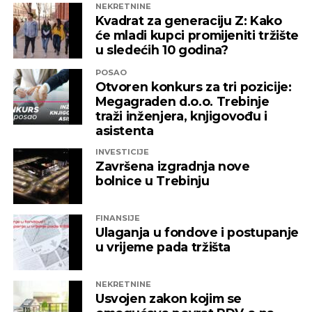
Nudimo vam odlične uslove, priliku za
NEKRETNINE
Kvadrat za generaciju Z: Kako
unapređenje, usavršavanje i vrednovanje vašeg
će mladi kupci promijeniti tržište
rada.
u sledećih 10 godina?
Zainteresovani kandidati svoju biografiju mogu
POSAO
poslati na e-mail adresu:
info@dinecogroup.com
Otvoren konkurs za tri pozicije:
Megagraden d.o.o. Trebinje
Kontakt telefon:
+387 59 270 530
traži inženjera, knjigovođu i
asistenta
Konkurs ostaje otvoren do popunjavanja
INVESTICIJE
navedenih pozicija.
Završena izgradnja nove
bolnice u Trebinju
REKLAMA
FINANSIJE
Ulaganja u fondove i postupanje
u vrijeme pada tržišta
NEKRETNINE
Usvojen zakon kojim se
SLIČNE TEME:
TREBINJE
DINECO
POSAO