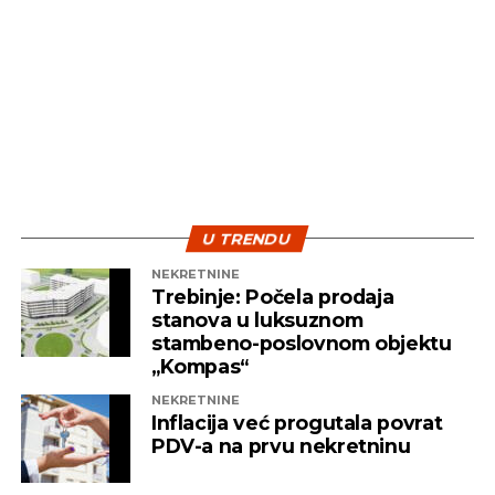
kontakt telefon 059/270-530
· komunikacija i upravljanje očekivanjima klijenta i
kolega
Razmatraćemo isključivo kandidate koji su poslali
biografiju.
· upravljanje i izvještavanje o učinku tima
· identifikacija poteškoća i izazova, te predlaganje
REKLAMA
rješenja
· priprema projektne dokumentacije i delegiranje
zadataka
U TRENDU
NEKRETNINE
Trebinje: Počela prodaja
Vaš Dineco namještaj po mjeri
REKLAMA
stanova u luksuznom
stambeno-poslovnom objektu
dinecogroup.com
„Kompas“
NEKRETNINE
Inflacija već progutala povrat
PDV-a na prvu nekretninu
· organizovanje transportnih i carinskih poslova