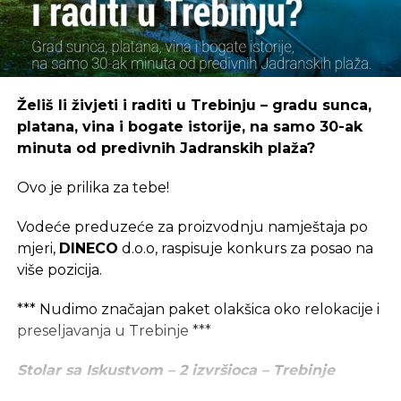
Želiš li živjeti i raditi u Trebinju – gradu sunca,
platana, vina i bogate istorije, na samo 30-ak
minuta od predivnih Jadranskih plaža?
Ovo je prilika za tebe!
Vodeće preduzeće za proizvodnju namještaja po
mjeri,
DINECO
d.o.o, raspisuje konkurs za posao na
više pozicija.
*** Nudimo značajan paket olakšica oko relokacije i
preseljavanja u Trebinje ***
Stolar sa Iskustvom – 2 izvršioca – Trebinje