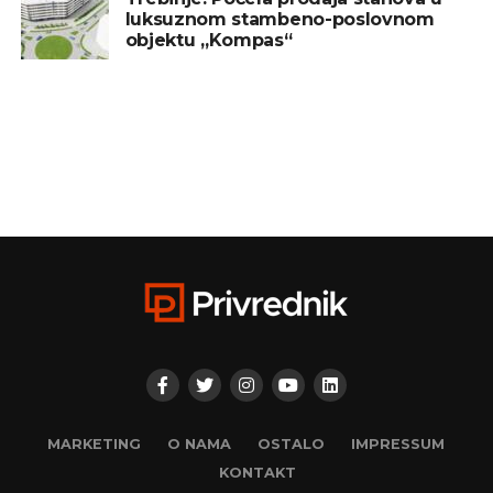
luksuznom stambeno-poslovnom
objektu „Kompas“
MARKETING
O NAMA
OSTALO
IMPRESSUM
KONTAKT