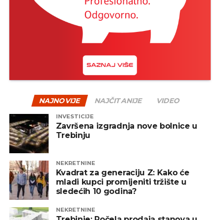
NAJNOVIJE
NAJČITANIJE
VIDEO
INVESTICIJE
Završena izgradnja nove bolnice u
Trebinju
NEKRETNINE
Kvadrat za generaciju Z: Kako će
mladi kupci promijeniti tržište u
sledećih 10 godina?
NEKRETNINE
Trebinje: Počela prodaja stanova u