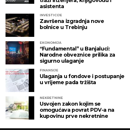
traži inženjera, knjigovođu i
prevencijom i liječenjem bolesti i povreda zubne
asistenta
pulpe, zajedno s njihovim pratećim stanjima.
INVESTICIJE
Završena izgradnja nove
bolnice u Trebinju
EKONOMIJA
“Fundamental” u Banjaluci:
Narodne obveznice prilika za
sigurno ulaganje
FINANSIJE
Ulaganja u fondove i postupanje
u vrijeme pada tržišta
Protetika
NEKRETNINE
Usvojen zakon kojim se
Pojam
zubna protetika
obuhvata svaku zamjenu
Preventivna stomatologija
omogućava povrat PDV-a na
odnosno nadoknadu za prirodni zub u slučaju da
kupovinu prve nekretnine
nedostaje jedan, više njih ili čak svi zubi. Postoji
Preventivna stomatologija
se fokusira na
nekoliko vrsta protetskih nadoknada, a to su: zubni
sprečavanje nastanka oboljenja zuba i mekih tkiva