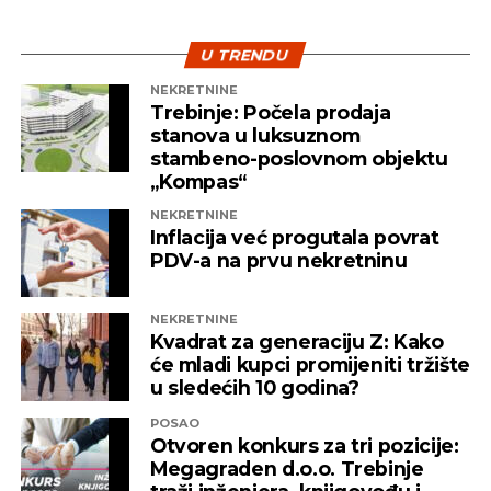
zubi.
Estetska stomatologija
nudi postupak poznat
kao izbjeljivanje zuba, koji može značajno poboljšati
U TRENDU
bjelinu zuba i dati vam svjetliji osmijeh.
NEKRETNINE
Trebinje: Počela prodaja
stanova u luksuznom
stambeno-poslovnom objektu
„Kompas“
NEKRETNINE
Inflacija već progutala povrat
PDV-a na prvu nekretninu
Dječija stomatologija
Prva posjeta stomatologu može se dogoditi i prije
NEKRETNINE
nego što prvi zub iznikne. U toj ranoj fazi, roditelji
Kvadrat za generaciju Z: Kako
dobijaju korisne savjete o održavanju higijene u
će mladi kupci promijeniti tržište
bebinoj usnoj šupljini i stvaranju pravih
Endodoncija
u sledećih 10 godina?
prehrambenih navika. Prva posjeta trebala bi biti
POSAO
prijateljski nastrojena i kratka, bez ikakvih zahvata.
Endodoncija
je grana stomatologije koja se bavi
Otvoren konkurs za tri pozicije:
Umjesto toga, cilj je upoznavanje djeteta sa
Megagraden d.o.o. Trebinje
proučavanjem zubne pulpe, dijagnozom,
stomatologom i okolinom ordinacije putem igre.