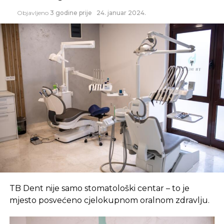
Objavljeno
3 godine prije
24. januar 2024.
Parodontologija
Parodontologija
je grana stomatologije koja se bavi
proučavanjem i tretmanom potpornih struktura
zuba, poznatih kao parodont. Jedna od najčešćih
bolesti usne šupljine je parodontopatija, koja se
često naziva i paradentoza.
TB Dent nije samo stomatološki centar – to je
mjesto posvećeno cjelokupnom oralnom zdravlju.