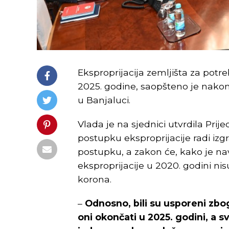
Eksproprijacija zemljišta za pot
2025. godine, saopšteno je nakon
u Banjaluci.
Vlada je na sjednici utvrdila Pr
postupku eksproprijacije radi iz
postupku, a zakon će, kako je nav
eksproprijacije u 2020. godini ni
korona.
–
Odnosno, bili su usporeni zbo
oni okončati u 2025. godini, a s