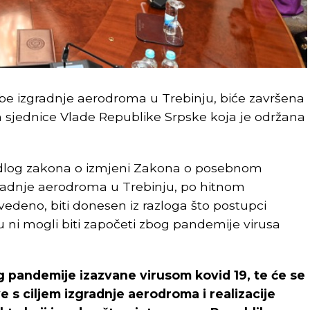
rebe izgradnje aerodroma u Trebinju, biće završena
 sjednice Vlade Republike Srpske koja je održana
ijedlog zakona o izmjeni Zakona o posebnom
gradnje aerodroma u Trebinju, po hitnom
edeno, biti donesen iz razloga što postupci
su ni mogli biti započeti zbog pandemije virusa
g pandemije izazvane virusom kovid 19, te će se
ve s ciljem izgradnje aerodroma i realizacije