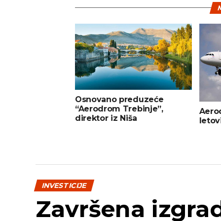
M
Osnovano preduzeće
“Aerodrom Trebinje”,
Aerod
direktor iz Niša
letov
INVESTICIJE
Završena izgra