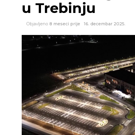
u Trebinju
Objavljeno
8 meseci prije
16. decembar 2025.