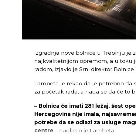
Izgradnja nove bolnice u Trebinju je
najkvalitetnijom opremom, a u toku 
radom, izjavio je Srni direktor Bolnic
Lambeta je rekao da je potrebno da s
za početak rada, a nada se da će to bi
–
Bolnica će imati 281 ležaj, šest op
Hercegovina nije imala, najsavremeni
potrebe da se odlazi za usluge ma
centre
– naglasio je Lambeta.