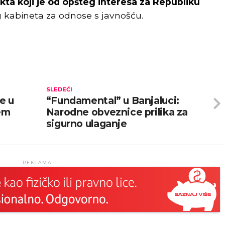
ta koji je od opšteg interesa za Republiku
g kabineta za odnose s javnošću.
SLEDEĆI
e u
“Fundamental” u Banjaluci:
jem
Narodne obveznice prilika za
sigurno ulaganje
REKLAMA