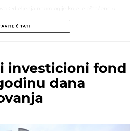
nova Odjeljenja neurologije koje je oštećeno u
AVITE ČITATI
ečenje, a prije toga su promijenjeni otvori na
ašnja vrata.
ice kompletno osoblje i pacijenti vratiti
 Lambeta.
i investicioni fond
 godinu dana
REKLAMA
ovanja