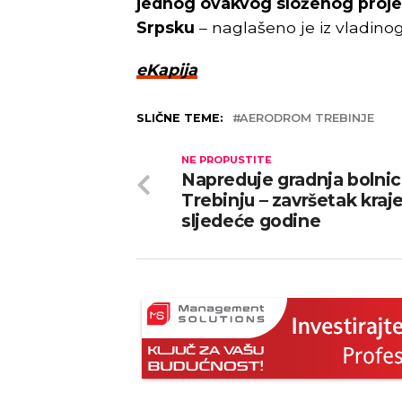
jednog ovakvog složenog projek
Srpsku
– naglašeno je iz vladino
eKapija
SLIČNE TEME:
AERODROM TREBINJE
NE PROPUSTITE
Napreduje gradnja bolnic
Trebinju – završetak kra
sljedeće godine