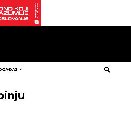
OGAĐAJI
binju