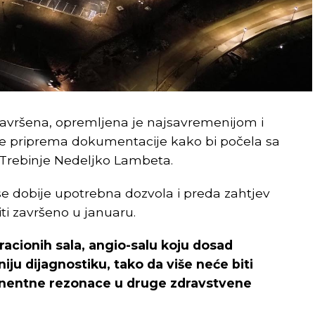
 završena, opremljena je najsavremenijom i
je priprema dokumentacije kako bi počela sa
e Trebinje Nedeljko Lambeta.
e dobije upotrebna dozvola i preda zahtjev
ti završeno u januaru.
eracionih sala, angio-salu koju dosad
ju dijagnostiku, tako da više neće biti
gnentne rezonace u druge zdravstvene