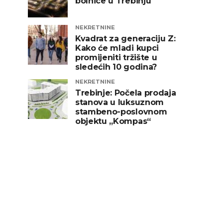
bolnice u Trebinju
NEKRETNINE
Kvadrat za generaciju Z:
Kako će mladi kupci
promijeniti tržište u
sledećih 10 godina?
NEKRETNINE
Trebinje: Počela prodaja
stanova u luksuznom
stambeno-poslovnom
objektu „Kompas“