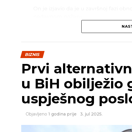
On je izjavio da je u završnoj fazi ob
nedavnom požaru.
NAST
Prema njegovim riječima, u toku je kr
prostoriji koja je izgorjela, kao i unutr
–
Očekujem da će se u toku ove sedm
BIZNIS
na Odjeljenje neurologije
– rekao je
Prvi alternativn
u BiH obilježio
uspješnog posl
Objavljeno
1 godina prije
3. jul 2025.
SRNA