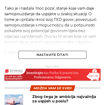
Tako je i nastala ‘moć poza’, stanje koje vam daje
samopouzdanje da uspijete u svakoj situaciji. O
tome je i pričala i kroz svoj TED govor, povezujući
samopouzdanje s mogućnošću da u potpunosti
pokažete svoj potencijal govorom tijela bez
osjećaja ugroženosti. Ovo su tri stvari koje će vam
pomoći da se sa svim izazovima nosite uspješno.
1. Vjerujte u svoju priču
NASTAVITE ČITATI
Ako želite da ljudi vjeruju u vas, vi također trebate
REKLAMA
vjerovati u sebe i svoju priču.
Kroz svoju knjigu, Amy je pokazala rezultate testa
kroz koji su tri neovisna suca pogledala tri
intervjua. Ono što su najviše cijenili kod kandidata
MOŽDA VAM SE SVIDI
su stav, samopouzdanje i uvjerljivost. Ovo su
karakteristike koje vas čine autentičnim, stvarnim i
Zbog čega je ambicija najvažnija
za uspjeh u poslu?
pouzdanim.