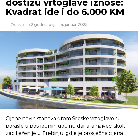
dostižu vrtoglave iznose:
neverbalna komunikacija nije u skladu.Ukoliko se
Kvadrat ide i do 6.000 KM
pridržavate prva dva koraka, onda će i treći biti
logičan nastavak.
Objavljeno
2 godine prije
14. januar 2025.
Izvor: Manager
SLIČNE TEME:
USPJEH
SITUACIJE
SLEDEĆI
Ovih šest stvari svaki dobar šef MORA da zna!
NE PROPUSTITE
Bugarska ukinula privatne lutrije, istražuje
zloupotrebe u sektoru
Cijene novih stanova širom Srpske vrtoglavo su
porasle u posljednjih godinu dana, a najveći skok
zabilježen je u Trebinju, gdje je prosječna cijena