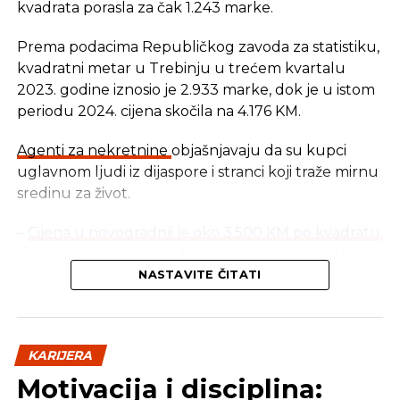
kvadrata porasla za čak 1.243 marke.
Prema podacima Republičkog zavoda za statistiku,
kvadratni metar u Trebinju u trećem kvartalu
2023. godine iznosio je 2.933 marke, dok je u istom
periodu 2024. cijena skočila na 4.176 KM.
Agenti za nekretnine
objašnjavaju da su kupci
uglavnom ljudi iz dijaspore i stranci koji traže mirnu
sredinu za život.
–
Cijena u novogradnji je oko 3.500 KM po kvadratu
,
dok je u starogradnji od 2.400 KM, pa naviše. Velika
potražnja dolazi zbog blizine mora i velikog broja
NASTAVITE ČITATI
sunčanih dana. Najviše klijenata dolazi iz Amerike,
Kanade, Australije, ali i iz Njemačke i Holandije –
navode u agencijama.
KARIJERA
I dok Trebinje privlači kupce iz cijelog svijeta, za
Motivacija i disciplina: