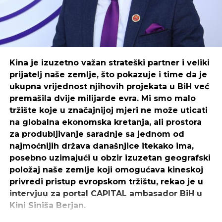
Šta je motivacija?
Motivacija je skup psiholoških sila koje nam
omogućavaju da pokrenemo, organiziramo i
ustrajemo u ponašanjima koja će nas na kraju
Kina je izuzetno važan strateški partner i veliki
dovesti do postizanja cilja.
prijatelj naše zemlje, što pokazuje i time da je
ukupna vrijednost njihovih projekata u BiH već
Motivacija vam pomaže da svojim svakodnevnim
premašila dvije milijarde evra. Mi smo malo
aktivnostima pristupite sa strašću. Kada se osjećate
tržište koje u značajnijoj mjeri ne može uticati
motivirani, započinjete dan s pozitivnim stavom i
na globalna ekonomska kretanja, ali prostora
željni ste da radite na svom poslu.
za produbljivanje saradnje sa jednom od
najmoćnijih država današnjice itekako ima,
Postoje dvije glavne vrste motivacije:
posebno uzimajući u obzir izuzetan geografski
položaj naše zemlje koji omogućava kineskoj
privredi pristup evropskom tržištu, rekao je u
REKLAMA
intervjuu za portal CAPITAL ambasador BiH u
Kini Siniša Berjan.