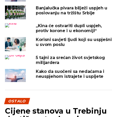
Banjalučka pivara bilježi uspjeh u
2. Budite samopouzdani bez da budete i
poslovanju na tržištu Srbije
arogantni
„Kina će ostvariti dupli uspjeh,
Budite otvoreni za povratne informacije i
protiv korone i u ekonomiji“
komentare. Uvijek poslušajte i drugu perspektivu i
ne koristite aroganciju za prekrivanje nesigurnosti.
Korisni savjeti ljudi koji su uspješni
u svom poslu
Budite tu za druge i čujte i njihov pogled na stvari.
5 tajni za srećan život svjetskog
milijardera
REKLAMA
Kako da suočeni sa nedaćama i
neuspjehom istrajete i uspijete
3. Vaša verbalna i neverbalna komunikacija
OSTALO
moraju biti usklađene
Cijene stanova u Trebinju
Kada niste iskreni ili se pretvarate, vaša verbalna i