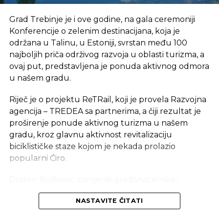
Mostar i Hercegovina mogu ponuditi svijetu
“,
Grad Trebinje je i ove godine, na gala ceremoniji
izjavio je mostarski gradonačelnik.
Konferencije o zelenim destinacijana, koja je
Pored Grada Mostara, delegacija Bosne i
održana u Talinu, u Estoniji, svrstan među 100
Hercegovine uključuje i predstavnike
najboljih priča održivog razvoja u oblasti turizma, a
Spoljnotrgovinske komore, koja u saradnji s
ovaj put, predstavljena je ponuda aktivnog odmora
lokalnim zajednicama rukovodi Vinskom ceste
u našem gradu.
Hercegovine, te projekta USAID Turizam, koji
Riječ je o projektu ReTRail, koji je provela Razvojna
pruža značajnu podršku njenom razvoju.
agencija – TREDEA sa partnerima, a čiji rezultat je
proširenje ponude aktivnog turizma u našem
gradu, kroz glavnu aktivnost revitalizaciju
REKLAMA
biciklističke staze kojom je nekada prolazio
popularni Ćiro.
Dražen Bošković, zamjenik gradonačelnika i
koordinator cijelog projekta je istakao da je Grad
“
Ponosni smo na Grad Mostar i čestitamo im na
NASTAVITE ČITATI
Trebinje, već treću godinu zaredom, uključen u
prestižnoj tituli – Europski grad vina za 2024.
program Green Destinations i da je i ove godine