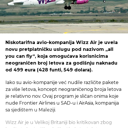
Niskotarifna avio-kompanija Wizz Air je uvela
novu pretplatničku uslugu pod nazivom „all
you can fly“, koja omogućava korisnicima
neograničen broj letova za godišnju naknadu
od 499 eura (428 funti, 549 dolara).
Iako su avio-kompanije već nudile različite pakete
za više letova, koncept neograničenog broja letova
je relativno nov. Ovaj program je sličan onima koje
nude Frontier Airlines u SAD-u i AirAsia, kompanija
sa sjedištem u Maleziji.
Wizz Air je u Velikoj Britaniji bio kritikovan zbog