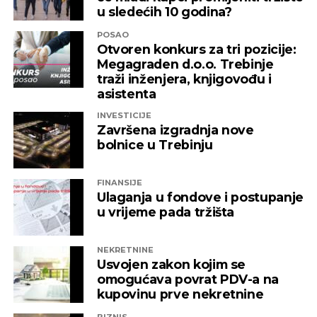
u sledećih 10 godina?
POSAO
Otvoren konkurs za tri pozicije:
Megagraden d.o.o. Trebinje
traži inženjera, knjigovođu i
asistenta
INVESTICIJE
Završena izgradnja nove
bolnice u Trebinju
FINANSIJE
Ulaganja u fondove i postupanje
u vrijeme pada tržišta
NEKRETNINE
Usvojen zakon kojim se
omogućava povrat PDV-a na
kupovinu prve nekretnine
BIZNIS