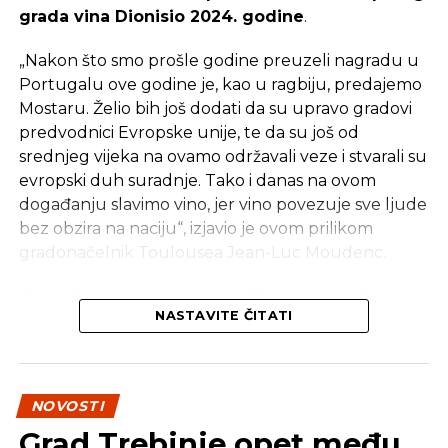
grada vina Dionisio 2024. godine
.
„Nakon što smo prošle godine preuzeli nagradu u
Portugalu ove godine je, kao u ragbiju, predajemo
Mostaru. Želio bih još dodati da su upravo gradovi
predvodnici Evropske unije, te da su još od
srednjeg vijeka na ovamo održavali veze i stvarali su
evropski duh suradnje. Tako i danas na ovom
događanju slavimo vino, jer vino povezuje sve ljude
bez obzira na naciju“, izjavio je ovom prilikom
gradonačelnik Toulousea Jean-Luc Moudenc.
Titulu Evropskog grada vina Dionisio dodjeljuje
NASTAVITE ČITATI
Evropska mreža vinskih gradova RECEVIN s ciljem
promocije destinacija koje su uspješno povezale
vinogradarstvo i turizam, podsjećaju iz Grada
Mostara.
NOVOSTI
Grad Trebinje opet među
Ova titula posljednja je u nizu priznanja koje su