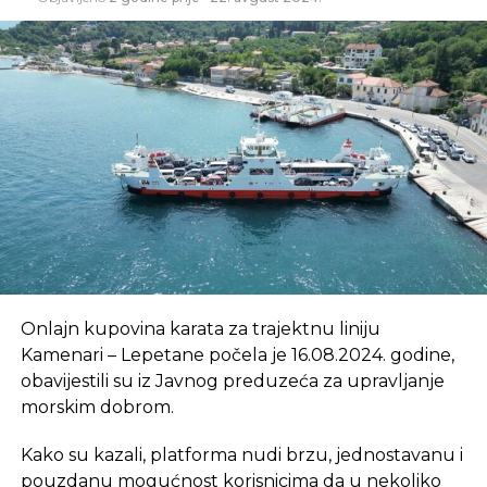
kapacitet popunjen i da Wizz Air trenutno ne
može ponuditi članstvo u programu ‘Wizz All
You Can Fly’“.
REKLAMA
Dokument sa uslovima korišćenja na web sajtu
Wizz Air-a takođe napominje da dostupnost
sjedišta nije garantovana za članove i da će zavisiti
Onlajn kupovina karata za trajektnu liniju
od
„različitih spoljašnjih i unutrašnjih
Kamenari – Lepetane počela je 16.08.2024. godine,
faktora“
.BIZLife
obavijestili su iz Javnog preduzeća za upravljanje
morskim dobrom.
SLIČNE TEME:
Kako su kazali, platforma nudi brzu, jednostavanu i
pouzdanu mogućnost korisnicima da u nekoliko
NE PROPUSTITE