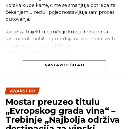
koraka kupe karte, čime se smanjuje potreba za
Počela onlajn prodaja karata za trajektnu
liniju Kamenari – Lepetane
čekanjem u redu i pojednostavljuje sam proces
putovanja.
Karte za trajekt moguće je kupiti direktno sa
računara ili mobilnog uređaja na zvaničnim web
stranicama: https://trajekt.me
https://ferrymontenegro.me
– Ova inicijativa u saradnji sa M&I Systems
NASTAVITE ČITATI
Group predstavlja jedan od značajnijih pomaka
u modernizaciji i digitalizaciji naših usluga,
omogućavajući brzu, jednostavnu i sigurnu
VINARSTVO
kupovinu karata putem interneta. Naš cilj je da
Mostar preuzeo titulu
ovim korakom unaprijedimo kvalitet usluga
koje pružamo i omogućimo našim korisnicima
„Evropskog grada vina“ –
što prijatnije iskustvo prilikom korišćenja
Trebinje „Najbolja održiva
trajektne linije –
saopštili su iz Javnog preduzeća
destinacija za vinski
za upravljanje morskim dobrom.