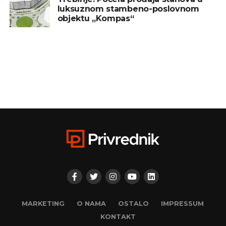
luksuznom stambeno-poslovnom
objektu „Kompas“
MARKETING
O NAMA
OSTALO
IMPRESSUM
KONTAKT