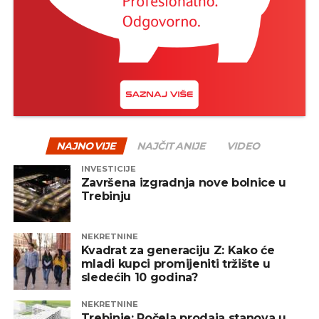
NAJNOVIJE
NAJČITANIJE
VIDEO
INVESTICIJE
Završena izgradnja nove bolnice u
Trebinju
NEKRETNINE
Kvadrat za generaciju Z: Kako će
mladi kupci promijeniti tržište u
sledećih 10 godina?
NEKRETNINE
Trebinje: Počela prodaja stanova u