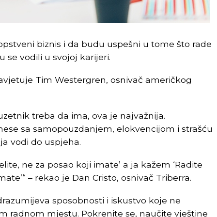
sopstveni biznis i da budu uspešni u tome što rade
se vodili u svojoj karijeri.
savjetuje Tim Westergren, osnivač američkog
uzetnik treba da ima, ova je najvažnija.
nese sa samopouzdanjem, elokvencijom i strašću
ja vodi do uspjeha.
elite, ne za posao koji imate’ a ja kažem ‘Radite
mate’“ – rekao je Dan Cristo, osnivač Triberra.
razumijeva sposobnosti i iskustvo koje ne
 radnom mjestu. Pokrenite se, naučite vještine