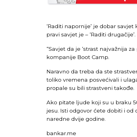
‘Raditi napornije’ je dobar savjet
pravi savjet je – ‘Raditi drugačije’.
“Savjet da je ‘strast najvažnija za
kompanije Boot Camp.
Naravno da treba da ste strastven
toliko vremena posvećivali i ulagal
propale su bili strastveni takođe.
Ako pitate ljude koji su u braku 50
jesu. Isti odgovor ćete dobiti i od
naredne dvije godine.
bankar.me