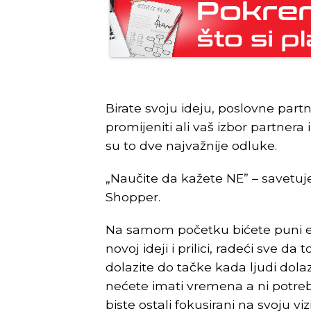
Birate svoju ideju, poslovne partne
promijeniti ali vaš izbor partnera i
su to dve najvažnije odluke.
„Naučite da kažete NE” – savetuj
Shopper.
Na samom početku bićete puni ent
novoj ideji i prilici, radeći sve d
dolazite do tačke kada ljudi dolaz
nećete imati vremena a ni potreb
biste ostali fokusirani na svoju vizi