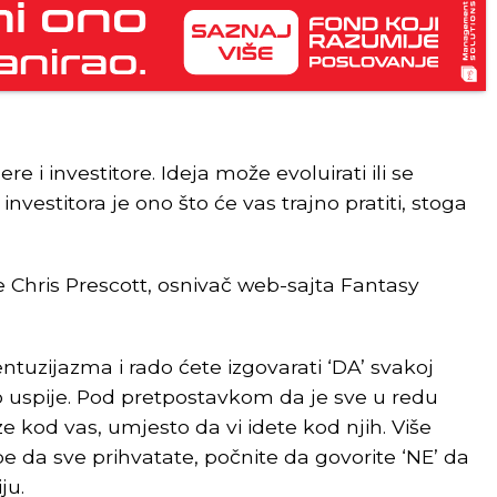
re i investitore. Ideja može evoluirati ili se
 investitora je ono što će vas trajno pratiti, stoga
e Chris Prescott, osnivač web-sajta Fantasy
uzijazma i rado ćete izgovarati ‘DA’ svakoj
a to uspije. Pod pretpostavkom da je sve u redu
e kod vas, umjesto da vi idete kod njih. Više
e da sve prihvatate, počnite da govorite ‘NE’ da
ju.