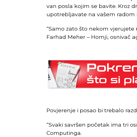
van posla kojim se bavite. Kroz d
upotrebljavate na vašem radom 
“Samo zato što nekom vjerujete ne
Farhad Meher – Homji, osnivač age
Povjerenje i posao bi trebalo razdv
“Svaki savršen početak ima tri os
Computinga.