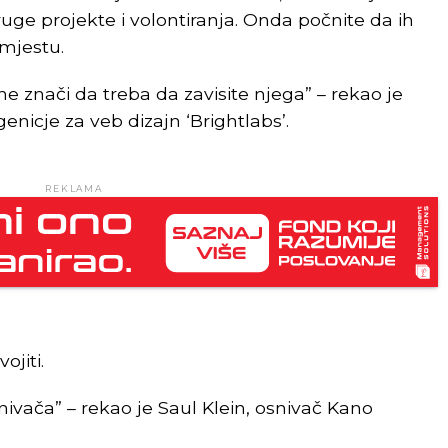
ruge projekte i volontiranja. Onda počnite da ih
mjestu.
 znači da treba da zavisite njega” – rekao je
nicje za veb dizajn ‘Brightlabs’.
REKLAMA
ojiti.
nivača” – rekao je Saul Klein, osnivač Kano