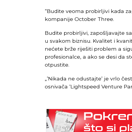
“Budite veoma probirljivi kada za
kompanije October Three.
Budite probirljivi, zapošljavajte 
u svakom biznisu. Kvalitet i kvani
nećete brže riješiti problem a si
profesionalce, a ako se desi da ste
otpustite.
„’Nikada ne odustajte’ je vrlo čes
osnivača ‘Lightspeed Venture Par