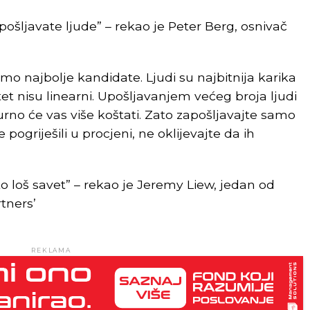
pošljavate ljude” – rekao je Peter Berg, osnivač
samo najbolje kandidate. Ljudi su najbitnija karika
tet nisu linearni. Upošljavanjem većeg broja ljudi
gurno će vas više koštati. Zato zapošljavajte samo
 pogriješili u procjeni, ne oklijevajte da ih
to loš savet” – rekao je Jeremy Liew, jedan od
tners’
REKLAMA