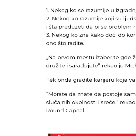
1. Nekog ko se razumije u izgradn
2. Nekog ko razumije koji su ljudsk
i šta preduzeti da bi se problem ri
3. Nekog ko zna kako doći do koris
ono što radite.
„Na prvom mestu izaberite gde želi
družite i sarađujete” rekao je Mi
Tek onda gradite karijeru koja va
“Morate da znate da postoje samo 
slučajnih okolnosti i sreće.“ reka
Round Capital.