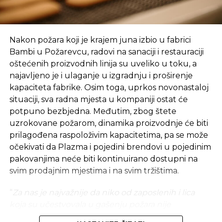
Nezavisne novine
„Bez obzira što se prvobitno činilo da ćemo
kod banaka bez većih problema otvoriti
račune, te završiti i sve druge neophodne
Nakon požara koji je krajem juna izbio u fabrici
aktivnosti kod drugih relevantnih institucija,
Bambi u Požarevcu, radovi na sanaciji i restauraciji
ipak smo naišli na ozbiljne prepreke koje nas
oštećenih proizvodnih linija su uveliko u toku, a
sprečavaju da ostvarimo započeti plan.
najavljeno je i ulaganje u izgradnju i proširenje
Podrška je izostala, prije svega, od banaka koje
kapaciteta fabrike. Osim toga, uprkos novonastaloj
nisu bile spremne da postupe po zakonu.
situaciji, sva radna mjesta u kompaniji ostat će
Nakon ogromnog pritiska Ambasade SAD u
potpuno bezbjedna. Međutim, zbog štete
Sarajevu, a u strahu od narednih poteza
uzrokovane požarom, dinamika proizvodnje će biti
američke administracije i novih sankcija, banke
prilagođena raspoloživim kapacitetima, pa se može
su ignorisale naša nastojanja da kao nova
očekivati ​​da Plazma i pojedini brendovi u pojedinim
kompanija dobijemo polazne elemente
pakovanjima neće biti kontinuirano dostupni na
neophodne za normalno poslovanje. Zbog
svim prodajnim mjestima i na svim tržištima.
ovakvog nerazumijevanja teško možemo da
“
Za nas je najvažnije da niko od zaposlenih i lica
održimo finansijsku stabilnost što iz dana u
koja su učestvovala u gašenju požara nije
dan dodatno usložnjava čitavu situaciju”
,
povrijeđen. Naši timovi naporno rade na
saopštili su tada iz “Invictusa”.