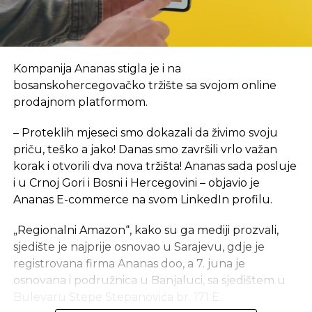
Kompanija Ananas stigla je i na
bosanskohercegovačko tržište sa svojom online
prodajnom platformom.
– Proteklih mjeseci smo dokazali da živimo svoju
priču, teško a jako! Danas smo završili vrlo važan
korak i otvorili dva nova tržišta! Ananas sada posluje
i u Crnoj Gori i Bosni i Hercegovini – objavio je
Ananas E-commerce na svom LinkedIn profilu.
„Regionalni Amazon“, kako su ga mediji prozvali,
sjedište je najprije osnovao u Sarajevu, gdje je
registrovana firma Ananas doo, a 7. juna je
osnovana i podružnica u Banjaluci, sa sjedištem u
Bulevaru Stepe Stepanovića br. 171 E.