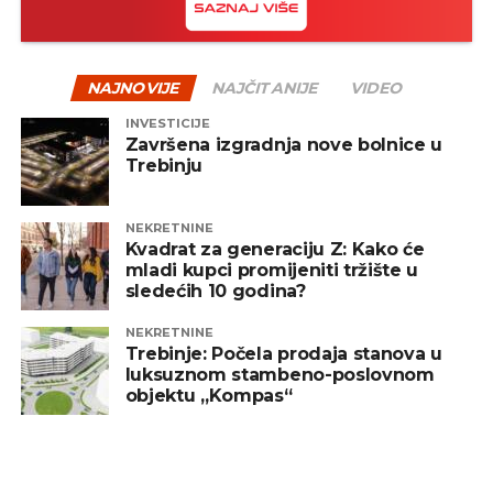
„Invictus“ su nedavno osnovali menadžeri
„Prointera“ i „Siriusa”, a preduzeće trenutno ima
dva aktivna računa koja im je otvorila jedna banka
sa sjedištem u FBiH.
NAJNOVIJE
NAJČITANIJE
VIDEO
INVESTICIJE
Završena izgradnja nove bolnice u
REKLAMA
Trebinju
NEKRETNINE
Kvadrat za generaciju Z: Kako će
mladi kupci promijeniti tržište u
sledećih 10 godina?
CAPITAL
: M. Lj.
NEKRETNINE
Trebinje: Počela prodaja stanova u
luksuznom stambeno-poslovnom
objektu „Kompas“