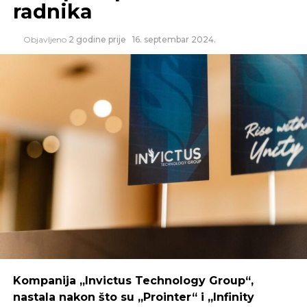
radnika
sredstava na raspolaganju, najčešće se
odlučuju na kupovinu nekretnina. Stanovništvo
Objavljeno
2 godine prije
16. septembar 2024.
Srpske u bankama trenutno drži preko pet
milijardi maraka u vidu depozita, na koje banke
plaćaju kamatu od oko 2%, što je nedovoljno
da se pokrije trošak inflacije.
Tržište kapitala nudi brojne atraktivne opcije
za ulaganje, ali ih građani nedovoljno koriste,
vjerovatno zbog loše informisanosti. U
razvijenim državama većina stanovnika ulaže
dio svojih prihoda i imovine u finansijske
instrumente poput akcija, obveznica i udjela u
investicionim fondovima, zato što ovi
instrumenti u pravilu donose dosta veću
zaradu u odnosu na štednju u banci”
, objašnjava
Kajkut.
Kompanija „Invictus Technology Group“,
nastala nakon što su „Prointer“ i „Infinity
Organizatori konferencije su se potrudili da u