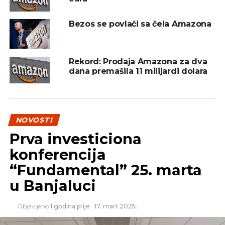
Bezos se povlači sa čela Amazona
–
Cilj je da u 2024. godini broj trgovaca poraste
Rekord: Prodaja Amazona za dva
na preko 2.000, i da ukupan promet preko sajta
dana premašila 11 milijardi dolara
bude preko 70 mil EUR
– saopšteno je na
konferenciji u januaru.
eKapija
NOVOSTI
Prva investiciona
SLIČNE TEME:
AMAZON
DELTA HOLDING
ECOMMERCE
konferencija
SLEDEĆI
“Fundamental” 25. marta
Učesnici Visa olimpijskog triatlona prikupili
u Banjaluci
26.500 KM za Specijalnu Olimpijadu u Bosni i
Hercegovini
Objavljeno
1 godina prije
17. mart 2025.
NE PROPUSTITE
Trebinje 2050 – Raspisan konkurs za idejno