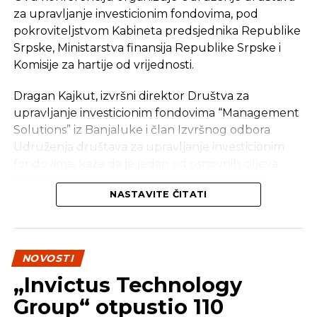
za upravljanje investicionim fondovima, pod
pokroviteljstvom Kabineta predsjednika Republike
Srpske, Ministarstva finansija Republike Srpske i
Komisije za hartije od vrijednosti.
Dragan Kajkut, izvršni direktor Društva za
upravljanje investicionim fondovima “Management
Solutions” iz Banjaluke i član Izvršnog odbora
Udruženja društava za upravljanje investicionim
fondovima, kaže da je jedan od osnovnih ciljeva
konferencije da se stručnoj javnosti, ali i širem
NASTAVITE ČITATI
auditorijumu prezentuje tržište kapitala i sve
mogućnosti koje ono nudi našim građanima da
plasiraju dio svojih sredstava i ostvare pasivnu
zaradu.
NOVOSTI
„Invictus Technology
“Naši građani svoja slobodna sredstva
usmjeravaju prvenstveno u depozite u
Group“ otpustio 110
bankama, a oni koji imaju veće iznose