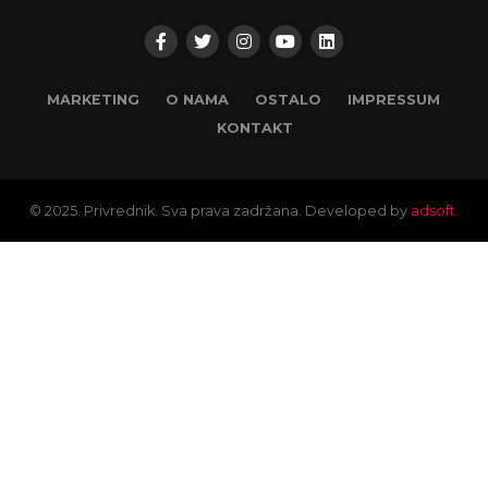
MARKETING
O NAMA
OSTALO
IMPRESSUM
KONTAKT
© 2025. Privrednik. Sva prava zadržana. Developed by
adsoft.