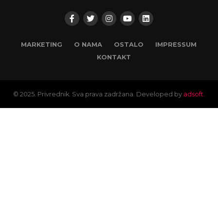
MARKETING
O NAMA
OSTALO
IMPRESSUM
KONTAKT
© 2025. Privrednik. Sva prava zadržana. Developed by
adsoft.