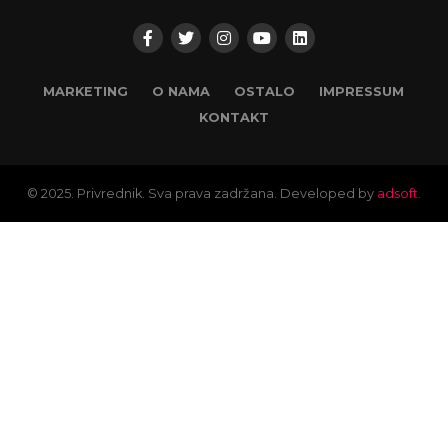
MARKETING
O NAMA
OSTALO
IMPRESSUM
KONTAKT
© 2025. Privrednik. Sva prava zadržana. Developed by
adsoft.