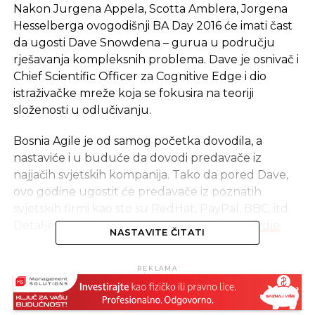
Nakon Jurgena Appela, Scotta Amblera, Jorgena
Hesselberga ovogodišnji BA Day 2016 će imati čast
da ugosti Dave Snowdena – gurua u području
rješavanja kompleksnih problema. Dave je osnivač i
Chief Scientific Officer za Cognitive Edge i dio
istraživačke mreže koja se fokusira na teoriji
složenosti u odlučivanju.
Bosnia Agile je od samog početka dovodila, a
nastaviće i u buduće da dovodi predavače iz
najjačih svjetskih kompanija. Tako da pored Dave,
ovo godine ugostit će predavače iz poznatih
svjetskih firmi kao sto su RedHat, PayPal, BBC, itd.
Detalje o našim predavačima možete naći
ovdje
.
NASTAVITE ČITATI
Rezervišite 15. oktobar u vašim kalendarima, jer vas
REKLAMA
očekuje nezaboravno iskustvo. Posjetite web
stranicu BA Day 2016 za sve informacije o događaju
i beneficijama rane registracije.