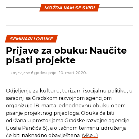
MOŽDA VAM SE SVIDI
Ukoliko ste zainteresovani za sponzorisanje ovog
događaja, možete kontaktirati
putem
info@agile.ba
.
BA Day 2016 Gold sponzori su ComTrade i
SEMINARI I OBUKE
SoftHouse, Silver sponzori Mistral Technologies i
Prijave za obuku: Naučite
Symphony, Bronze sponzori Agile Alliance, Infobip i
pisati projekte
Scrum Alliance, te medijski partneri Akta i
Poduzenik.ba.
Objavljeno
6 godina prije
10. mart 2020.
REKLAMA
Odjeljenje za kulturu, turizam i socijalnu politiku, u
saradnji sa Gradskom razvojnom agencijom
organizuje 18. marta jednodnevnu obuku o temi
pisanje projektnog prijedloga. Obuka će biti
održana u prostorijama Gradske razvojne agencije
(Josifa Pančića 8), a o tačnom terminu udruženja
Izvor: Akta
će biti naknadno obaviještena.
(više…)