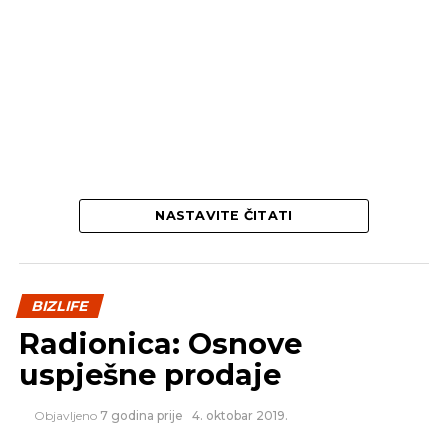
SLIČNE TEME:
SLEDEĆI
Financije za nefinancijaše
NASTAVITE ČITATI
BIZLIFE
Radionica: Osnove
uspješne prodaje
Objavljeno
7 godina prije
4. oktobar 2019.