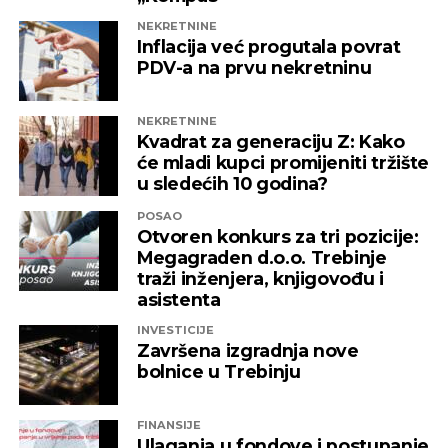
NEKRETNINE
Inflacija već progutala povrat
PDV-a na prvu nekretninu
NEKRETNINE
Kvadrat za generaciju Z: Kako
će mladi kupci promijeniti tržište
u sledećih 10 godina?
POSAO
Otvoren konkurs za tri pozicije:
Megagraden d.o.o. Trebinje
traži inženjera, knjigovođu i
asistenta
INVESTICIJE
Završena izgradnja nove
bolnice u Trebinju
FINANSIJE
Ulaganja u fondove i postupanje