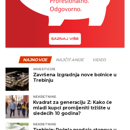
NAJNOVIJE
NAJČITANIJE
VIDEO
INVESTICIJE
Završena izgradnja nove bolnice u
Trebinju
NEKRETNINE
Kvadrat za generaciju Z: Kako će
mladi kupci promijeniti tržište u
sledećih 10 godina?
NEKRETNINE
Trebinje: Počela prodaja stanova u