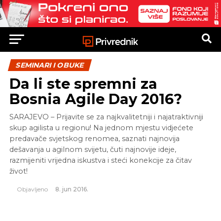
SEMINARI I OBUKE
Da li ste spremni za
Bosnia Agile Day 2016?
SARAJEVO – Prijavite se za najkvalitetniji i najatraktivniji
skup agilista u regionu! Na jednom mjestu vidjećete
predavače svjetskog renomea, saznati najnovija
dešavanja u agilnom svijetu, čuti najnovije ideje,
razmijeniti vrijedna iskustva i steći konekcije za čitav
život!
Objavljeno
8. jun 2016.