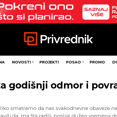
NA
NOVOSTI
PROJEKTI
POSAO
PROMO
D
za godišnji odmor i povr
koliko smatramo da nas svakodnevne obaveze ne
iti da, ma šta radili, poslije dužeg vremena do