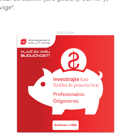
ige“.
REKLAMA