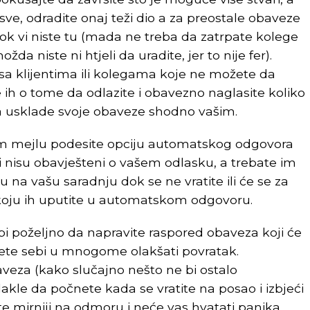
sve, odradite onaj teži dio a za preostale obaveze
k vi niste tu (mada ne treba da zatrpate kolege
ožda niste ni htjeli da uradite, jer to nije fer).
sa klijentima ili kolegama koje ne možete da
e ih o tome da odlazite i obavezno naglasite koliko
da usklade svoje obaveze shodno vašim.
 mejlu podesite opciju automatskog odgovora
oji nisu obavješteni o vašem odlasku, a trebate im
 na vašu saradnju dok se ne vratite ili će se za
a koju ih uputite u automatskom odgovoru.
 bi poželjno da napravite raspored obaveza koji će
 ćete sebi u mnogome olakšati povratak.
aveza (kako slučajno nešto ne bi ostalo
dakle da počnete kada se vratite na posao i izbjeći
te mirniji na odmoru i neće vas hvatati panika