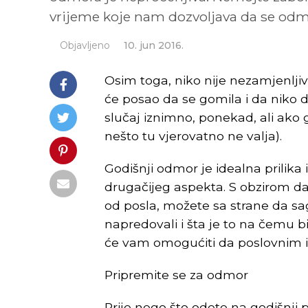
vrijeme koje nam dozvoljava da se odm
Objavljeno
10. jun 2016.
Osim toga, niko nije nezamjenlj
će posao da se gomila i da niko 
slučaj iznimno, ponekad, ali ako
nešto tu vjerovatno ne valja).
Godišnji odmor je idealna prilika 
drugačijeg aspekta. S obzirom da
od posla, možete sa strane da sa
napredovali i šta je to na čemu b
će vam omogućiti da poslovnim i
Pripremite se
Prije nego što odete na godišnji p