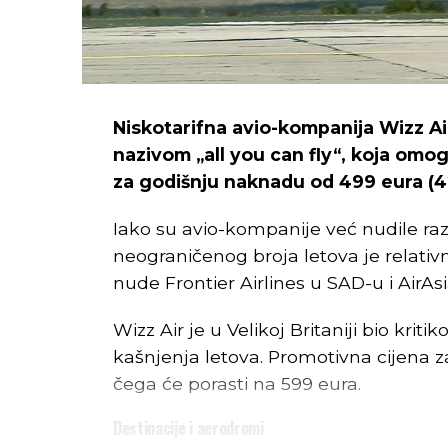
Niskotarifna avio-kompanija Wizz Ai
nazivom „all you can fly“, koja omo
za godišnju naknadu od 499 eura (42
Iako su avio-kompanije već nudile razl
neograničenog broja letova je relativ
nude Frontier Airlines u SAD-u i AirAs
Wizz Air je u Velikoj Britaniji bio krit
kašnjenja letova. Promotivna cijena z
čega će porasti na 599 eura.
Destinacije i aerodromi