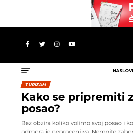
NASLOV
TURIZAM
Kako se pripremiti 
posao?
Bez obzira koliko volimo svoj posao i 
odmora je neprocenjiva. Nemojte zaborav