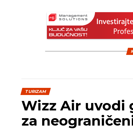
M
TURIZAM
Wizz Air uvodi 
za neograničeni