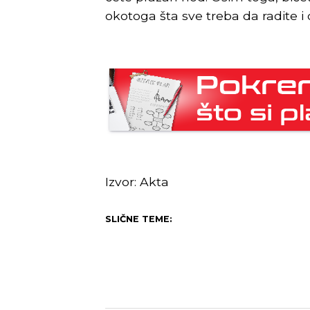
okotoga šta sve treba da radite 
Izvor: Akta
SLIČNE TEME: