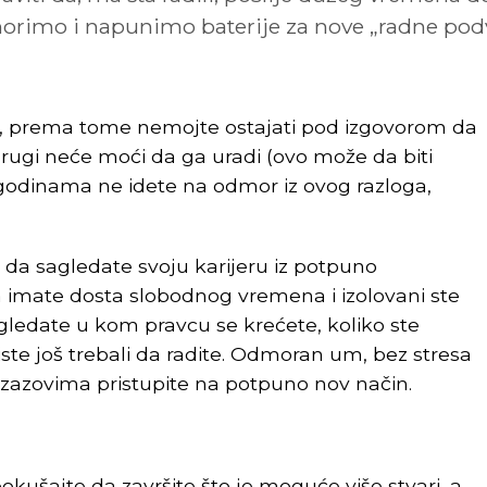
orimo i napunimo baterije za nove „radne podv
iv, prema tome nemojte ostajati pod izgovorom da
drugi neće moći da ga uradi (ovo može da biti
 godinama ne idete na odmor iz ovog razloga,
i da sagledate svoju karijeru iz potpuno
 imate dosta slobodnog vremena i izolovani ste
gledate u kom pravcu se krećete, koliko ste
iste još trebali da radite. Odmoran um, bez stresa
zazovima pristupite na potpuno nov način.
 za odmor
okušajte da završite što je moguće više stvari, a