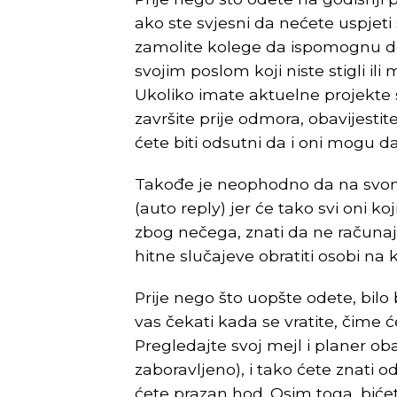
ako ste svjesni da nećete uspjeti 
zamolite kolege da ispomognu do
svojim poslom koji niste stigli ili m
Ukoliko imate aktuelne projekte 
završite prije odmora, obavijestit
ćete biti odsutni da i oni mogu 
Takođe je neophodno da na svom
(auto reply) jer će tako svi oni k
zbog nečega, znati da ne računaju
hitne slučajeve obratiti osobi n
Prije nego što uopšte odete, bilo
vas čekati kada se vratite, čime
Pregledajte svoj mejl i planer ob
zaboravljeno), i tako ćete znati o
ćete prazan hod. Osim toga, biće