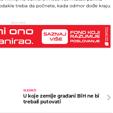
i odakle treba da počnete, kada odmor dođe kraju.
REKLAMA
SLEDEĆI
U koje zemlje građani BiH ne bi
trebali putovati