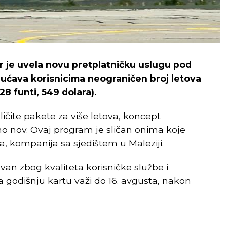
r je uvela novu pretplatničku uslugu pod
gućava korisnicima neograničen broj letova
8 funti, 549 dolara).
ičite pakete za više letova, koncept
no nov. Ovaj program je sličan onima koje
ia, kompanija sa sjedištem u Maleziji.
ikovan zbog kvaliteta korisničke službe i
a godišnju kartu važi do 16. avgusta, nakon