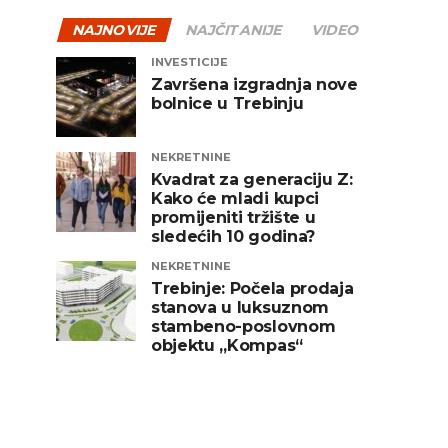
NAJNOVIJE
NAJČITANIJE
VIDEO
INVESTICIJE
Završena izgradnja nove
bolnice u Trebinju
NEKRETNINE
Kvadrat za generaciju Z:
Kako će mladi kupci
promijeniti tržište u
sledećih 10 godina?
NEKRETNINE
Trebinje: Počela prodaja
stanova u luksuznom
stambeno-poslovnom
objektu „Kompas“