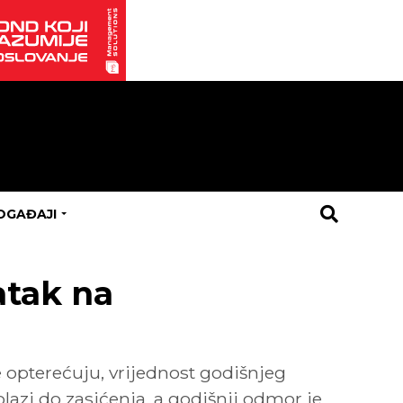
OGAĐAJI
atak na
 opterećuju, vrijednost godišnjeg
lazi do zasićenja, a godišnji odmor je