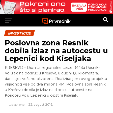
INVESTICIJE
Poslovna zona Resnik
dobila izlaz na autocestu u
Lepenici kod Kiseljaka
KREŠEVO – Dionica regionalne ceste R443a Resnik-
Volujak na području Kreševa, u dužini 1,6 kilometara,
danas je svečano otvorena. Realiziranjem ovog projekta
vrijednog više od dva miliona KM, Poslovna zora Resnik
u Kreševu dobila je izlaz na dionicu autoceste na
Koridoru Vc u Lepenici u opštini Kiseljak.
Objavljeno
22. avgust 2016.