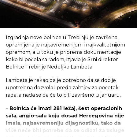
slijediti i druge općine u BiH.
REKLAMA
Izgradnja nove bolnice u Trebinju je završena,
opremljena je najsavremenijom i najkvalitetnijom
opremom, a u toku je priprema dokumentacije
kako bi počela sa radom, izjavio je Srni direktor
Uz hrvatskog člana Predsjedništva BiH, svečanosti
Bolnice Trebinje Nedeljko Lambeta.
otvorenja puta Resnik-Volujak, nazočili su i Lidija
Lambeta je rekao da je potrebno da se dobije
Bradara, predsjedateljica Doma naroda Parlamenta
upotrebna dozvola i preda zahtjev za početak
Federacije BiH, Marinko Čavara, predsjednik
rada, a nada se da će to biti završeno u januaru.
Federacije BiH, Josip Kvasina, predsjedatelj Sabora
Srednjobosanske županije te Tahir Lendo,
–
Bolnica će imati 281 ležaj, šest operacionih
predsjednik Vlade SBŽ.
sala, angio-salu koju dosad Hercegovina nije
imala, najsavremeniju dijagnostiku, tako da
Izvor: Fena
više neće biti potrebe da se odlazi za usluge