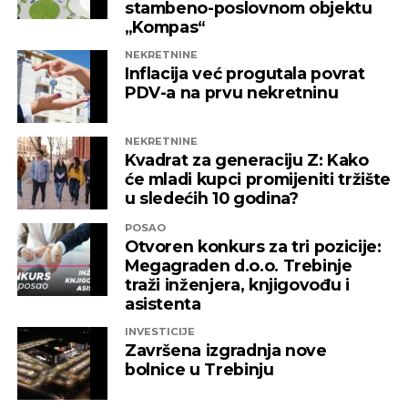
stambeno-poslovnom objektu
„Kompas“
NEKRETNINE
Inflacija već progutala povrat
PDV-a na prvu nekretninu
NEKRETNINE
Kvadrat za generaciju Z: Kako
će mladi kupci promijeniti tržište
u sledećih 10 godina?
POSAO
Otvoren konkurs za tri pozicije:
Megagraden d.o.o. Trebinje
traži inženjera, knjigovođu i
asistenta
INVESTICIJE
Završena izgradnja nove
bolnice u Trebinju