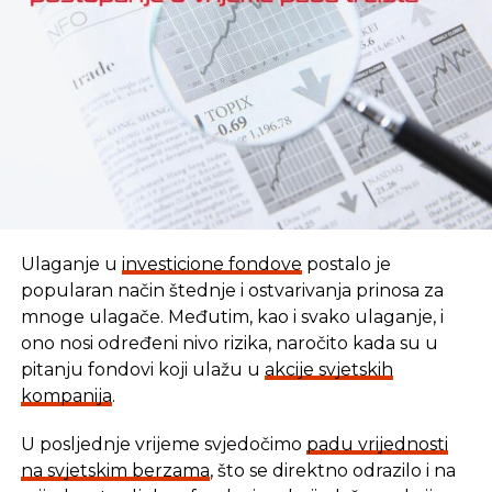
REKLAMA
Ulaganje u
investicione fondove
postalo je
popularan način štednje i ostvarivanja prinosa za
mnoge ulagače. Međutim, kao i svako ulaganje, i
ono nosi određeni nivo rizika, naročito kada su u
pitanju fondovi koji ulažu u
akcije svjetskih
kompanija
.
U posljednje vrijeme svjedočimo
padu vrijednosti
U vremenu kada tradicionalni oblici štednje nude
na svjetskim berzama
, što se direktno odrazilo i na
sve skromnije prinose, ovaj Fond se nameće kao