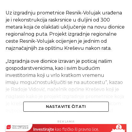
Uz izgradnju prometnice Resnik-Volujak urađena
je i rekonstrukcija raskrsnice u duljini od 300
metara koja će olakšati uključenje na novu dionice
regionalnog puta. Projekt izgradnje regionalne
ceste Resnik-Volujak ocijenjen je jednim od
najznačajnijih za opštinu Kreševu nakon rata.
„Izgradnja ove dionice izravan je poticaj našim
gospodarstvenicima, kao i svim budućim
investitorima koji u vrlo kratkom vremenu
imaju mogućnostuključiti se na autocestu“, kazao
je Radoje Vidović, načelnik općine Kreševo koji je
naglasio kako je projekt izgradnje prometnice koja
je kreševsku Poslovnu zonu povezala s dionicom
NASTAVITE ČITATI
autoceste u susjednoj općini Kiseljak jedan od
rijetkih projekata koji su naišli na potporu svih
REKLAMA
razina vlasti u BiH, ali i potporu Vlade Republike
Hrvatske koja je kroz svoj Ured za Hrvate izvan RH