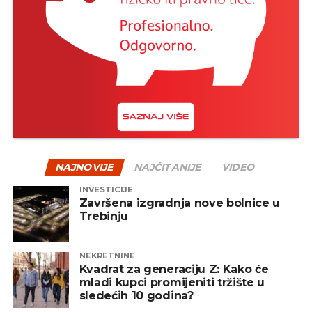
tok – nakon pada uglavnom slijedi oporavak, a
istorija je više puta pokazala da su strpljivi investitori
na kraju često nagrađeni.
Jedan od načina za ublažavanje rizika jeste
diverzifikacija – odnosno raspodjela sredstava na
više vrsta fondova, uključujući akcijske, obvezničke,
mješovite i alternativne fondove. Na taj način se
smanjuje zavisnost od jednog tržišta ili sektora, a
portfelj postaje otporniji na negativne oscilacije.
NAJNOVIJE
NAJČITANIJE
VIDEO
INVESTICIJE
REKLAMA
Završena izgradnja nove bolnice u
Trebinju
NEKRETNINE
Kvadrat za generaciju Z: Kako će
mladi kupci promijeniti tržište u
Zaključak
sledećih 10 godina?