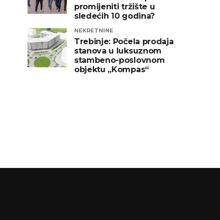
promijeniti tržište u
sledećih 10 godina?
NEKRETNINE
Trebinje: Počela prodaja
stanova u luksuznom
stambeno-poslovnom
objektu „Kompas“