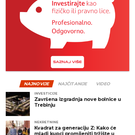
NAJNOVIJE
NAJČITANIJE
VIDEO
INVESTICIJE
Završena izgradnja nove bolnice u
Trebinju
NEKRETNINE
Kvadrat za generaciju Z: Kako će
mladi kupci promijeniti tržište u