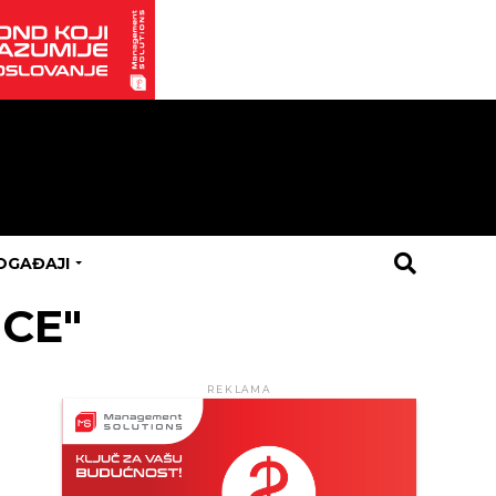
OGAĐAJI
ICE"
REKLAMA