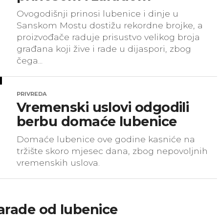
Ovogodišnji prinosi lubenice i dinje u
Sanskom Mostu dostižu rekordne brojke, a
proizvođače raduje prisustvo velikog broja
građana koji žive i rade u dijaspori, zbog
čega...
PRIVREDA
Vremenski uslovi odgodili
berbu domaće lubenice
Domaće lubenice ove godine kasniće na
tržište skoro mjesec dana, zbog nepovoljnih
vremenskih uslova.
arade od lubenice