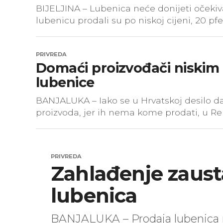
BIJELJINA – Lubenica neće donijeti oček
lubenicu prodali su po niskoj cijeni, 20 pfe
PRIVREDA
Domaći proizvođači niskim 
lubenice
BANJALUKA – Iako se u Hrvatskoj desilo da
proizvoda, jer ih nema kome prodati, u Repu
PRIVREDA
Zahlađenje zaust
lubenica
BANJALUKA – Prodaja lubenica n