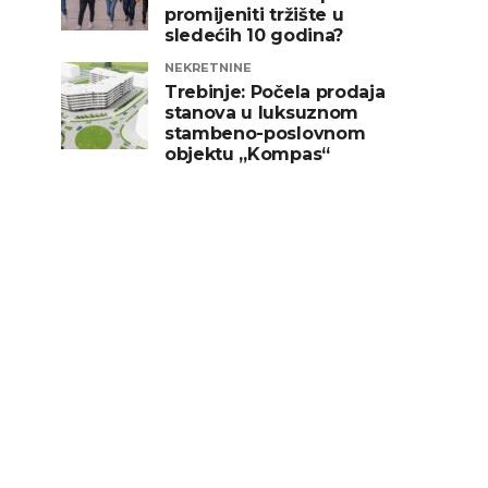
promijeniti tržište u
sledećih 10 godina?
NEKRETNINE
Trebinje: Počela prodaja
stanova u luksuznom
stambeno-poslovnom
objektu „Kompas“