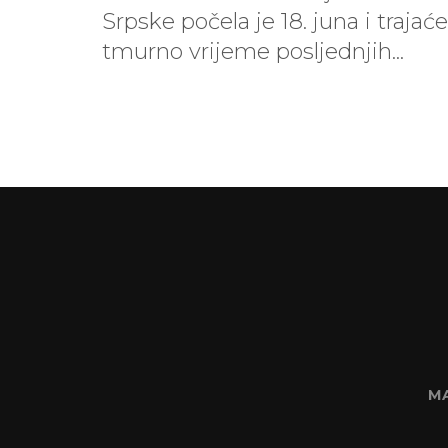
Srpske počela je 18. juna i traja
tmurno vrijeme posljednjih...
M