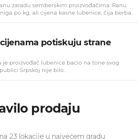
ivanu zaradu semberskim proizvođačima. Ranu
niga po kg, ali cijena kasne lubenice, čija berba...
cijenama potiskuju strane
 je proizvođač lubenice bacio na tone svog
blici Srpskoj nije bilo...
avilo prodaju
a 23 lokacije u najvećem gradu