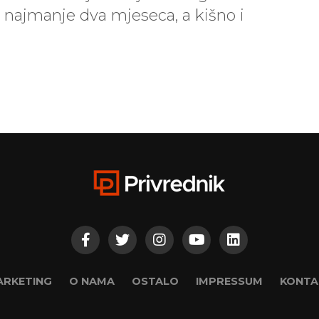
će najmanje dva mjeseca, a kišno i
ARKETING
O NAMA
OSTALO
IMPRESSUM
KONTA