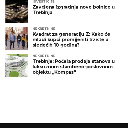
INVESTICIJE
Završena izgradnja nove bolnice u
Trebinju
NEKRETNINE
Kvadrat za generaciju Z: Kako će
mladi kupci promijeniti tržište u
sledećih 10 godina?
NEKRETNINE
Trebinje: Počela prodaja stanova u
luksuznom stambeno-poslovnom
objektu „Kompas“