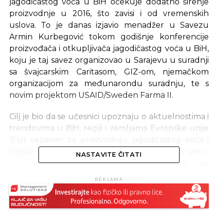
jagodičastog voća u BiH očekuje dodatno širenje
proizvodnje u 2016, što zavisi i od vremenskih
uslova. To je danas izjavio menadžer u Savezu
Armin Kurbegović tokom godišnje konferencije
proizvođača i otkupljivača jagodičastog voća u BiH,
koju je taj savez organizovao u Sarajevu u suradnji
sa švajcarskim Caritasom, GIZ-om, njemačkom
organizacijom za međunarondu suradnju, te s
novim projektom USAID/Sweden Farma II.
Cilj je bio da se učesnici upoznaju o aktuelnostima i
trendovima u BiH, regiji i zemljama Evropske unije
(EU) vezanim za proizvodnju jagodičastog voća i
tržište. Konferencija je prilika i da svi akteri u lancu
NASTAVITE ČITATI
proizvodnje i plasmana sjednu za isti sto radi
dijaloga u cilju rješavanja zajedničkih problema. Po
REKLAMA
izjavi Armina Kurbegovića, problem bh.
proizvođača je nekontrolisano širenje ove
proizvodnje i sadnje, zbog čega je treba staviti u