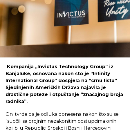
Primjer mostarskog CodeHuba pokazuje da
coworking prostori mogu uspješno djelovati i u
regijama koje nisu urbani centri, ali zahtijeva
podršku i ulaganja koja će omogućiti dugoročnu
održivost ovakvih inicijativa.
REKLAMA
Kompanija „Invictus Technology Group” iz
Banjaluke, osnovana nakon što je “Infinity
International Group” dospjela na “crnu listu”
Sjedinjenih Američkih Država najavila je
Ulaganje u coworking prostor u Čapljini moglo bi
drastične poteze i otpuštanje “značajnog broja
postati ključan korak prema stvaranju napredne
radnika”.
poslovne klime, privlačenju novih profesionalaca te
razvoja poslovnih veza koje bi mogle potaknuti
Oni tvrde da je odluka donesena nakon što su se
nove projekte i lokalnu ekonomiju.
“suočili sa brojnim nezakonitim postupcima onih
koji bi u Republici Srpskoj i Bosni i Hercegovini