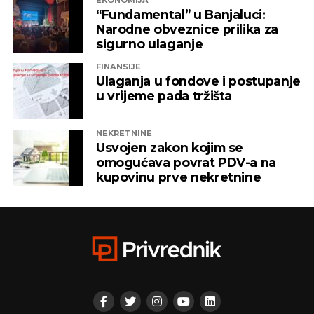
EKONOMIJA
ITSS”, “Sirius 2010”, “Kaldera”, “K-2 Audio” u čijem je
“Fundamental” u Banjaluci:
vlasništvu Alternativna televizija, “Una World” u
Narodne obveznice prilika za
čijem je vlasništvu bila “Una TV”.
sigurno ulaganje
FINANSIJE
Iz “Infinity-ja” su tada saopštili da će bez posla ostati
Ulaganja u fondove i postupanje
oko 800 ljudi, a spas su potražili u registrovanju
u vrijeme pada tržišta
novih kompanija i promjenama vlasničke strukture,
pretvarajućći dotatašnje rukovodioce u vlasnike.
NEKRETNINE
Usvojen zakon kojim se
„Invictus“ su prije mjesec dana osnovali menadžeri
omogućava povrat PDV-a na
„Prointera“ i „Siriusa”.
kupovinu prve nekretnine
CAPITAL.BA
REKLAMA