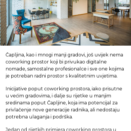
NE PROPUSTITE
Dobit McDonald’sa dosegnula vrtoglavih 1,1
milijardu dolara
Čapljina, kao i mnogi manji gradovi, još uvijek nema
coworking prostor koji bi privukao digitalne
nomade, samostalne profesionalce i sve one kojima
je potreban radni prostor s kvalitetnim uvjetima.
Inicijative poput coworking prostora, iako prisutne
u većim gradovima, i dalje su rijetke u manjim
sredinama poput Čapljine, koja ima potencijal za
privlačenje nove generacije radnika, ali nedostaju
potrebna ulaganja i podrška.
Jedan od rijetkih primjera coworking prostora u