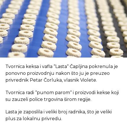
opremljen prostor, što je ključan preduvjet za
suvremeni način rada.
REKLAMA
U coworking prostoru, radnici su okruženi sličnim
Tvornica keksa i vafla “Lasta“ Čapljina pokrenula je
profesionalcima, što potiče produktivnost i radnu
ponovno proizvodnju nakon što ju je preuzeo
atmosferu koju je teško postići u kućnom
privrednik Petar Čorluka, vlasnik Violete.
okruženju.
Tvornica radi “punom parom“ i proizvodi kekse koji
Dodatna prednost coworkinga je umrežavanje i
su zauzeli police trgovina širom regije.
stvaranje novih poslovnih veza. Rad u zajedničkom
Lasta je zaposlila i veliki broj radnika, što je veliki
prostoru omogućava razmjenu ideja, kontakata i
plus za lokalnu privredu.
suradnji, čime coworking prostor postaje inkubator
novih poslovnih inicijativa.