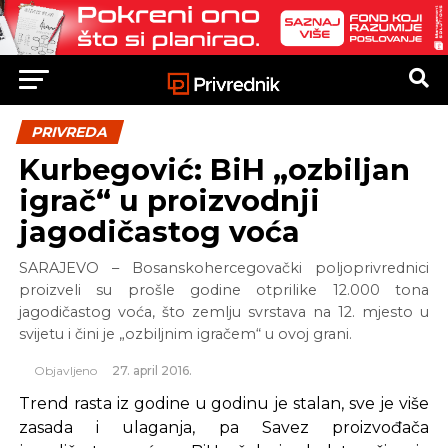
PRIVREDA
Kurbegović: BiH „ozbiljan
igrač“ u proizvodnji
jagodičastog voća
SARAJEVO – Bosanskohercegovački poljoprivrednici
proizveli su prošle godine otprilike 12.000 tona
jagodičastog voća, što zemlju svrstava na 12. mjesto u
svijetu i čini je „ozbiljnim igračem“ u ovoj grani.
Objavljeno
27. april 2016.
Trend rasta iz godine u godinu je stalan, sve je više
zasada i ulaganja, pa Savez proizvođača