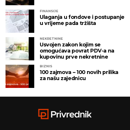
samo nekoliko stotina metara od centra Lopara.
FINANSIJE
Ulaganja u fondove i postupanje
–
Na 25 kvadratnih kilometara planiran je
u vrijeme pada tržišta
površinski kop čije otvaranje bi dovelo do
raseljavanja tih ljudi. Prikupili smo potpise
građana Lopara kroz građansku inicijativu i
NEKRETNINE
Usvojen zakon kojim se
pokazali da se građani Lopara protive otvaranju
omogućava povrat PDV-a na
rudnika
– rekao je Savić, prenosi FTV.
kupovinu prve nekretnine
BIZNIS
100 zajmova – 100 novih prilika
REKLAMA
za našu zajednicu
Indikator