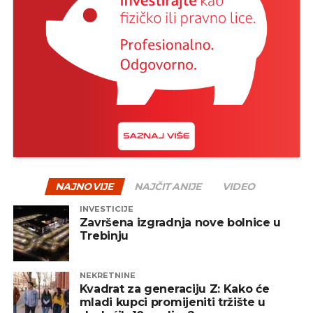
mineralnih sirovina“ koje su danas veoma tražene u
zemljama EU i širom svijeta.
–
Naše potencijale ćemo svakako pridružiti
naporima Srbije i naših drugih prijatelja i
partnera u Evropi i svijetu, vodeći odgovornu
politiku, prije svega u interesu RS i naših
stanovnika, primarno vodeći računa o
ekološkim pitanjima i pitanjima zaštite
zdravlja, gdje će struka biti potpuno uvažena i
uključena
– najavio je Dodik.
NAJNOVIJE
NAJČITANIJE
VIDEO
Poslije Majevice, istraživanja i na Sinjakovu, u
INVESTICIJE
Prijedoru i Zvorniku
Završena izgradnja nove bolnice u
Trebinju
REKLAMA
NEKRETNINE
Kvadrat za generaciju Z: Kako će
mladi kupci promijeniti tržište u