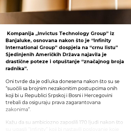
Kompanija „Invictus Technology Group” iz
Banjaluke, osnovana nakon što je “Infinity
International Group” dospjela na “crnu listu”
Sjedinjenih Američkih Država najavila je
drastične poteze i otpuštanje “značajnog broja
radnika”.
Oni tvrde da je odluka donesena nakon što su se
“suočili sa brojnim nezakonitim postupcima onih
koji bi u Republici Srpskoj i Bosni i Hercegovini
trebali da osiguraju prava zagarantovana
zakonima”.
Kažu da su ambiciozno zaposlili 170 ljudi nakon što
su ugasili “Infinity” koji bi nastavili poslovanje koje