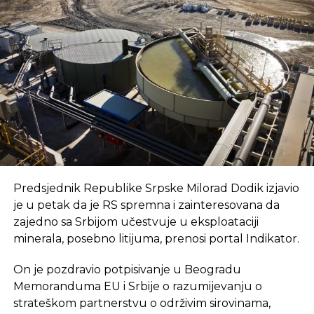
regijama koje nisu urbani centri, ali zahtijeva
podršku i ulaganja koja će omogućiti dugoročnu
održivost ovakvih inicijativa.
REKLAMA
Ulaganje u coworking prostor u Čapljini moglo bi
Predsjednik Republike Srpske Milorad Dodik izjavio
postati ključan korak prema stvaranju napredne
je u petak da je RS spremna i zainteresovana da
poslovne klime, privlačenju novih profesionalaca te
zajedno sa Srbijom učestvuje u eksploataciji
razvoja poslovnih veza koje bi mogle potaknuti
minerala, posebno litijuma, prenosi portal Indikator.
nove projekte i lokalnu ekonomiju.
On je pozdravio potpisivanje u Beogradu
Memoranduma EU i Srbije o razumijevanju o
strateškom partnerstvu o održivim sirovinama,