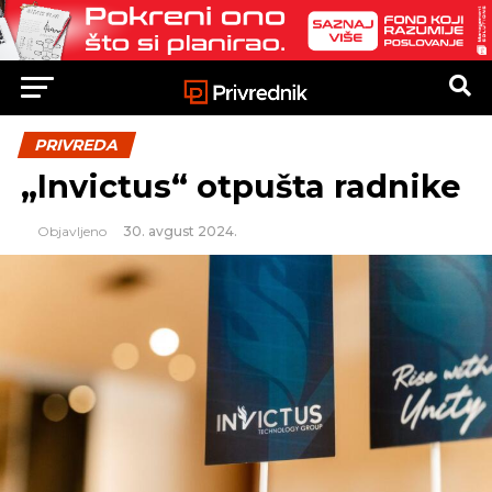
PRIVREDA
„Invictus“ otpušta radnike
Objavljeno
30. avgust 2024.