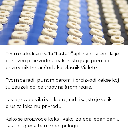
oko 800 ljudi, a spas su potražili u registrovanju
novih kompanija i promjenama vlasničke strukture,
pretvarajućći dotatašnje rukovodioce u vlasnike.
REKLAMA
„Invictus“ su prije mjesec dana osnovali menadžeri
„Prointera“ i „Siriusa”.
CAPITAL.BA
U coworking prostoru, radnici su okruženi sličnim
Tvornica keksa i vafla “Lasta“ Čapljina pokrenula je
profesionalcima, što potiče produktivnost i radnu
ponovno proizvodnju nakon što ju je preuzeo
atmosferu koju je teško postići u kućnom
privrednik Petar Čorluka, vlasnik Violete.
REKLAMA
okruženju.
Tvornica radi “punom parom“ i proizvodi kekse koji
Dodatna prednost coworkinga je umrežavanje i
su zauzeli police trgovina širom regije.
stvaranje novih poslovnih veza. Rad u zajedničkom
Lasta je zaposlila i veliki broj radnika, što je veliki
prostoru omogućava razmjenu ideja, kontakata i
plus za lokalnu privredu.
suradnji, čime coworking prostor postaje inkubator
SLIČNE TEME:
PROINTER
SIRIUS
INVICTUS TEHNOLOGY GROUP
novih poslovnih inicijativa.
Kako se proizvode keksi i kako izgleda jedan dan u
SLEDEĆI
Lasti, pogledajte u video prilogu.
Također, prisutnost digitalnih nomada u coworking