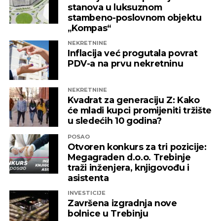
stanova u luksuznom
rudarenja od Prijedora duž Republike Srpske,
stambeno-poslovnom objektu
pokušaj da se nadomjesti ono što je prethodnih
„Kompas“
godina entitetska vlast „opljačkala i devastirala“.
NEKRETNINE
–
Nemamo povjerenje u iskrenost aktuelnog
Inflacija već progutala povrat
PDV-a na prvu nekretninu
rukovodstva RS po pitanju geoloških
istraživanja. Vlast je prije mjesec dana uskratila
pravo lokalnim zajednicama da daju
NEKRETNINE
Kvadrat za generaciju Z: Kako
saglasnost za geološka istraživanja na teritoriji
će mladi kupci promijeniti tržište
opština na kojim se ruda nalazi. Na taj način su
u sledećih 10 godina?
lokalne zajednice zaobiđene iz procesa
geoloških istraživanja
– rekao je novinarima u
POSAO
Otvoren konkurs za tri pozicije:
Banjaluci potpredsjednik SDS-a Ognjen Bodiroga.
Megagraden d.o.o. Trebinje
traži inženjera, knjigovođu i
U Loparama na Majevici geološkim istraživanjem je
asistenta
utvrđeno da je to područje bogato litijumom, ali je
načelnik te opštine Rado Savić izjavio je da su
INVESTICIJE
Završena izgradnja nove
tamošnji građani rekli da ne žele rudnik litijuma jer
bolnice u Trebinju
je potencijalno loš, s obzirom na to da bi bio na