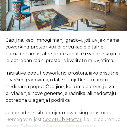
“Garantujemo da će svi zaposleni dobiti svoja
zarađena primanja uz poštovanje ugovorom o
Čapljina, kao i mnogi manji gradovi, još uvijek nema
radu i zakonom predviđenih mehanizama za
coworking prostor koji bi privukao digitalne
djelovanje u ovakvim i sličnim situacijama.
nomade, samostalne profesionalce i sve one kojima
Želimo da naglasimo da se zbog postupaka
je potreban radni prostor s kvalitetnim uvjetima.
Ambasade SAD na najbrutalniji način radnicima
uskraćuje pravo na rad i osiguranje gole
Inicijative poput coworking prostora, iako prisutne
egzistencije iako za to nema bilo kakvog
u većim gradovima, i dalje su rijetke u manjim
pravnog osnova. Baš zbog toga pozivamo sve
sredinama poput Čapljine, koja ima potencijal za
nadležne institucije da što prije pronađu
privlačenje nove generacije radnika, ali nedostaju
adekvatno rješenje kako ni jedna druga
potrebna ulaganja i podrška.
domaća kompanija u budućnosti ne bi bila
izložena nezabilježenoj diskriminaciji”
,
Jedan od rijetkih primjera coworking prostora u
saopšteno je iz “Invictusa”.
Hercegovini jest
CodeHub Mostar
, koji je pokrenuo
Intera Tehnološki Park
s ciljem stvaranja