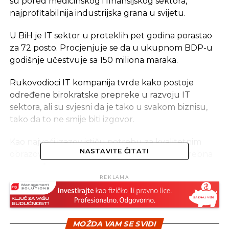
su pored medicinskog i finansijskog sektora,
najprofitabilnija industrijska grana u svijetu.
U BiH je IT sektor u proteklih pet godina porastao
za 72 posto. Procjenjuje se da u ukupnom BDP-u
godišnje učestvuje sa 150 miliona maraka.
Rukovodioci IT kompanija tvrde kako postoje
određene birokratske prepreke u razvoju IT
sektora, ali su svjesni da je tako u svakom biznisu,
tako da to ne smije biti izgovor.
Kao najveći izazov ističu potrebu za kvalitetnim
NASTAVITE ČITATI
obrazovanjem mladih, te su u toj oblasti potrebna
unapređenja.
REKLAMA
„Može biti unapređenje nekog plana i
programa, kroz koje studenti prolaze na
fakultetu, da se on prilagodi potrebama tržišta
MOŽDA VAM SE SVIDI
u suštini. Studenti uče jako puno stvari,