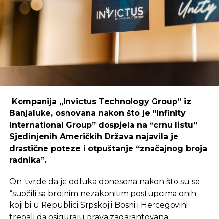
coworking prostori mogu uspješno djelovati i u
regijama koje nisu urbani centri, ali zahtijeva
podršku i ulaganja koja će omogućiti dugoročnu
održivost ovakvih inicijativa.
REKLAMA
Kompanija „Invictus Technology Group” iz
Banjaluke, osnovana nakon što je “Infinity
International Group” dospjela na “crnu listu”
Sjedinjenih Američkih Država najavila je
Ulaganje u coworking prostor u Čapljini moglo bi
drastične poteze i otpuštanje “značajnog broja
postati ključan korak prema stvaranju napredne
radnika”.
poslovne klime, privlačenju novih profesionalaca te
razvoja poslovnih veza koje bi mogle potaknuti
Oni tvrde da je odluka donesena nakon što su se
nove projekte i lokalnu ekonomiju.
“suočili sa brojnim nezakonitim postupcima onih
koji bi u Republici Srpskoj i Bosni i Hercegovini
trebali da osiguraju prava zagarantovana