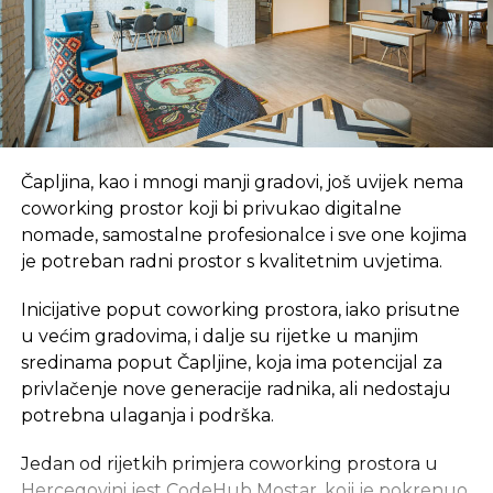
kompanije. Cijeli svijet je potencijalno tržište.
“Fakulteti naši, elektrotehnika i drugi privatni
koji obrazuju mlade u ovom sektoru, ne mogu
da izbace dovoljno ljudi koliko firme potražuju,
tako da ko god se odluči da se bavi ovim
pozivom ima dovoljno mjesta. Potražnja je
Čapljina, kao i mnogi manji gradovi, još uvijek nema
zaista velika“
, kaže Nermin Šehić, iOS developer.
coworking prostor koji bi privukao digitalne
BiH ima veliki potencijal i kvalitetan kadar, kao i
nomade, samostalne profesionalce i sve one kojima
brojne druge prednosti koje je mogu pozicionirati
je potreban radni prostor s kvalitetnim uvjetima.
visoko na svjetskom tržištu.
Inicijative poput coworking prostora, iako prisutne
“U BiH je prilično dobra perspektiva kada
u većim gradovima, i dalje su rijetke u manjim
gledamo sa strane outsorcinga, i kada se
sredinama poput Čapljine, koja ima potencijal za
poredimo sa nekim vodećim državama poput
privlačenje nove generacije radnika, ali nedostaju
Indije iz prostog razloga jer imamo jako dobru
potrebna ulaganja i podrška.
vremensku zonu u odnosu na SAD i Europu,
Jedan od rijetkih primjera coworking prostora u
lakše je komunicirati sa klijentima. Imamo vrlo
Hercegovini jest
CodeHub Mostar
, koji je pokrenuo
dobro radnu snagu, ljudi koji se bave IT-em