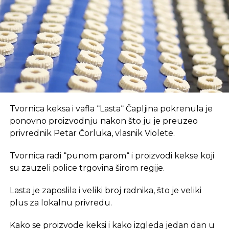
suvremeni način rada.
SLIČNE TEME:
SLEDEĆI
Saudijska Arabija planira da „premosti“
REKLAMA
Crveno more
NE PROPUSTITE
Regionalni lideri sutra na Sajmu privrede
U coworking prostoru, radnici su okruženi sličnim
Tvornica keksa i vafla “Lasta“ Čapljina pokrenula je
profesionalcima, što potiče produktivnost i radnu
ponovno proizvodnju nakon što ju je preuzeo
atmosferu koju je teško postići u kućnom
privrednik Petar Čorluka, vlasnik Violete.
okruženju.
Tvornica radi “punom parom“ i proizvodi kekse koji
Dodatna prednost coworkinga je umrežavanje i
su zauzeli police trgovina širom regije.
stvaranje novih poslovnih veza. Rad u zajedničkom
Lasta je zaposlila i veliki broj radnika, što je veliki
prostoru omogućava razmjenu ideja, kontakata i
plus za lokalnu privredu.
suradnji, čime coworking prostor postaje inkubator
novih poslovnih inicijativa.
Kako se proizvode keksi i kako izgleda jedan dan u