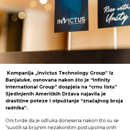
Primjer mostarskog CodeHuba pokazuje da
coworking prostori mogu uspješno djelovati i u
regijama koje nisu urbani centri, ali zahtijeva
podršku i ulaganja koja će omogućiti dugoročnu
održivost ovakvih inicijativa.
REKLAMA
Kompanija „Invictus Technology Group” iz
Banjaluke, osnovana nakon što je “Infinity
International Group” dospjela na “crnu listu”
Sjedinjenih Američkih Država najavila je
Ulaganje u coworking prostor u Čapljini moglo bi
drastične poteze i otpuštanje “značajnog broja
postati ključan korak prema stvaranju napredne
radnika”.
poslovne klime, privlačenju novih profesionalaca te
razvoja poslovnih veza koje bi mogle potaknuti
Oni tvrde da je odluka donesena nakon što su se
nove projekte i lokalnu ekonomiju.
“suočili sa brojnim nezakonitim postupcima onih