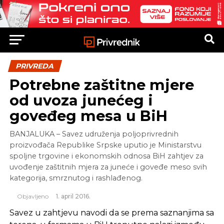
PRIVREDA
Potrebne zaštitne mjere
od uvoza junećeg i
goveđeg mesa u BiH
BANJALUKA – Savez udruženja poljoprivrednih
proizvođača Republike Srpske uputio je Ministarstvu
spoljne trgovine i ekonomskih odnosa BiH zahtjev za
uvođenje zaštitnih mjera za juneće i goveđe meso svih
kategorija, smrznutog i rashlađenog.
Objavljeno
1. april 2016.
Savez u zahtjevu navodi da se prema saznanjima sa