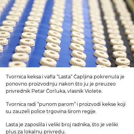
Prvo, oni pružaju brz internet i tehnološki
opremljen prostor, što je ključan preduvjet za
suvremeni način rada.
REKLAMA
U coworking prostoru, radnici su okruženi sličnim
Tvornica keksa i vafla “Lasta“ Čapljina pokrenula je
profesionalcima, što potiče produktivnost i radnu
ponovno proizvodnju nakon što ju je preuzeo
atmosferu koju je teško postići u kućnom
privrednik Petar Čorluka, vlasnik Violete.
okruženju.
Tvornica radi “punom parom“ i proizvodi kekse koji
Dodatna prednost coworkinga je umrežavanje i
su zauzeli police trgovina širom regije.
stvaranje novih poslovnih veza. Rad u zajedničkom
Lasta je zaposlila i veliki broj radnika, što je veliki
prostoru omogućava razmjenu ideja, kontakata i
plus za lokalnu privredu.
suradnji, čime coworking prostor postaje inkubator