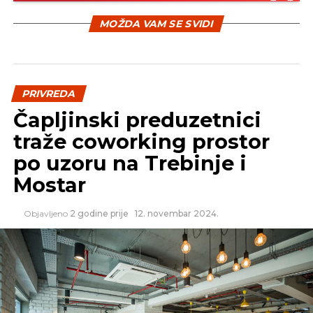
nezaposlenosti
MOŽDA VAM SE SVIDI
NE PROPUSTITE
Bez ovih vještina 2020. nećete moći da
nađete posao
PRIVREDA
Čapljinski preduzetnici
traže coworking prostor
po uzoru na Trebinje i
Mostar
Objavljeno
2 godine prije
12. novembar 2024.