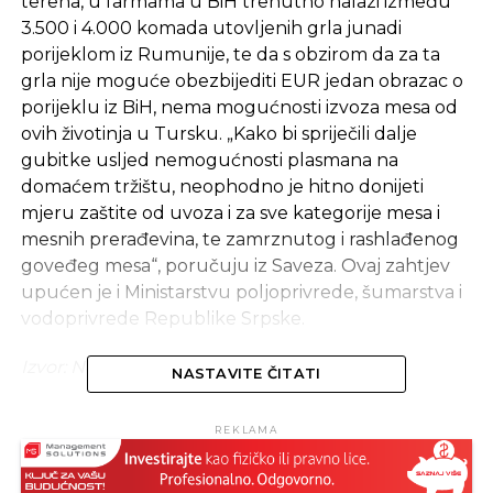
terena, u farmama u BiH trenutno nalazi između
3.500 i 4.000 komada utovljenih grla junadi
porijeklom iz Rumunije, te da s obzirom da za ta
grla nije moguće obezbijediti EUR jedan obrazac o
porijeklu iz BiH, nema mogućnosti izvoza mesa od
ovih životinja u Tursku. „Kako bi spriječili dalje
gubitke usljed nemogućnosti plasmana na
domaćem tržištu, neophodno je hitno donijeti
mjeru zaštite od uvoza i za sve kategorije mesa i
mesnih prerađevina, te zamrznutog i rashlađenog
goveđeg mesa“, poručuju iz Saveza. Ovaj zahtjev
upućen je i Ministarstvu poljoprivrede, šumarstva i
vodoprivrede Republike Srpske.
Izvor: Nezavisne novine
NASTAVITE ČITATI
SLIČNE TEME:
REKLAMA
SLEDEĆI
Njemačka: Rekordno niska stopa