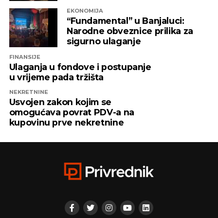
njima, skupa sa firmama “Infinity Media”, “Prointer
EKONOMIJA
ITSS”, “Sirius 2010”, “Kaldera”, “K-2 Audio” u čijem je
“Fundamental” u Banjaluci:
vlasništvu Alternativna televizija, “Una World” u
Narodne obveznice prilika za
čijem je vlasništvu bila “Una TV”.
sigurno ulaganje
FINANSIJE
Iz “Infinity-ja” su tada saopštili da će bez posla ostati
Ulaganja u fondove i postupanje
oko 800 ljudi, a spas su potražili u registrovanju
u vrijeme pada tržišta
novih kompanija i promjenama vlasničke strukture,
NEKRETNINE
pretvarajućći dotatašnje rukovodioce u vlasnike.
Usvojen zakon kojim se
omogućava povrat PDV-a na
„Invictus“ su prije mjesec dana osnovali menadžeri
kupovinu prve nekretnine
„Prointera“ i „Siriusa”.
CAPITAL.BA
REKLAMA