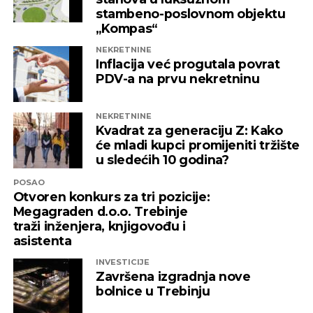
nadležne institucije da što prije pronađu
stambeno-poslovnom objektu
adekvatno rješenje kako ni jedna druga
„Kompas“
domaća kompanija u budućnosti ne bi bila
NEKRETNINE
izložena nezabilježenoj diskriminaciji”
,
Inflacija već progutala povrat
saopšteno je iz “Invictusa”.
PDV-a na prvu nekretninu
Kažu i da su sada izloženi potezima koji nemaju bilo
NEKRETNINE
kakve veze sa normalnim poslovanjem i
Kvadrat za generaciju Z: Kako
poštovanjem zakonskih normi, a da ih relevantne
će mladi kupci promijeniti tržište
institucije kao savjesnog poslovnog subjekta nisu u
u sledećih 10 godina?
stanju zaštiti, zbog čega moraju priznati da je teško
POSAO
pronaći adekvatniji odgovor koji ne bi uključivao
Otvoren konkurs za tri pozicije:
ozbiljnije rezove u samoj kompaniji.
Megagraden d.o.o. Trebinje
traži inženjera, knjigovođu i
Podsjetimo, 18. juna ove godine američka
asistenta
Kancelarija za kontrolu imovine stranaca OFAC
INVESTICIJE
uvela je sankcije nizu kompanija koje “čine mrežu
Završena izgradnja nove
podrške predsjedniku Republike Srpske Miloradu
bolnice u Trebinju
Dodiku”, a “Infinity International” se našao među