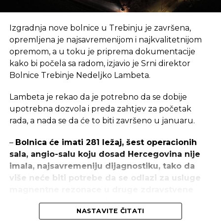
pametni telefon postoji, a Kina je pritom označena
kao naročito slaba tačka koja je pridonijela tom
Izgradnja nove bolnice u Trebinju je završena,
padu.
opremljena je najsavremenijom i najkvalitetnijom
opremom, a u toku je priprema dokumentacije
Izvor: Agencije
kako bi počela sa radom, izjavio je Srni direktor
Bolnice Trebinje Nedeljko Lambeta.
REKLAMA
Lambeta je rekao da je potrebno da se dobije
upotrebna dozvola i preda zahtjev za početak
rada, a nada se da će to biti završeno u januaru.
–
Bolnica će imati 281 ležaj, šest operacionih
sala, angio-salu koju dosad Hercegovina nije
SLIČNE TEME:
imala, najsavremeniju dijagnostiku, tako da
SLEDEĆI
više neće biti potrebe da se odlazi za usluge
Investitori traže ukidanje PDV-a u turizmu u
magnentne rezonace u druge zdravstvene
BiH
centre
– naglasio je Lambeta.
NE PROPUSTITE
NASTAVITE ČITATI
Investicija od 32 miliona dolara: Počela