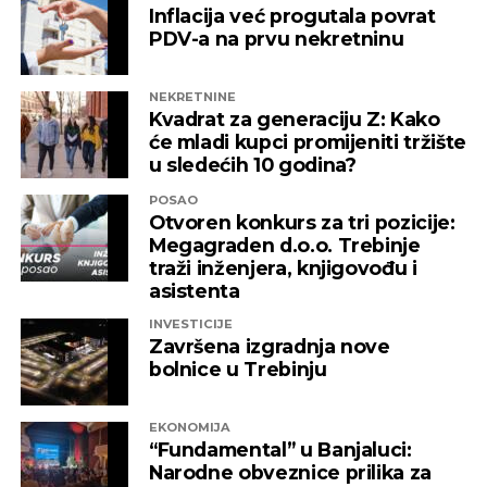
Inflacija već progutala povrat
PDV-a na prvu nekretninu
NEKRETNINE
Kvadrat za generaciju Z: Kako
će mladi kupci promijeniti tržište
u sledećih 10 godina?
POSAO
Otvoren konkurs za tri pozicije:
Megagraden d.o.o. Trebinje
traži inženjera, knjigovođu i
asistenta
INVESTICIJE
Završena izgradnja nove
bolnice u Trebinju
EKONOMIJA
“Fundamental” u Banjaluci:
Narodne obveznice prilika za