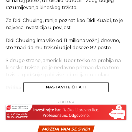
se na taj potez, uz ostalo, odlučili i zbog boljeg
razumijevanja kineskog tržišta.
Za Didi Chuxing, ranije poznat kao Didi Kuaidi, to je
najveća investicija u povijesti.
Didi Chuxing ima više od 11 miliona vožnji dnevno,
što znači da mu tržišni udjel doseže 87 posto.
S druge strane, američki Uber teško se probija na
kinesko tržište, pa je nedavno priznao da na tom
tržištu godišnje gubi više od milijardu dolara.
Prilika za razumijevanje tržišta
NASTAVITE ČITATI
REKLAMA
REKLAMA
MOŽDA VAM SE SVIDI