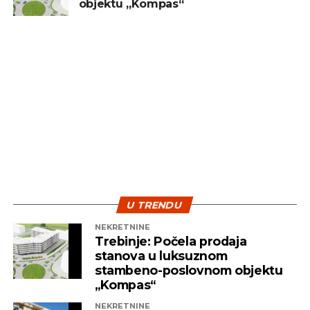
objektu „Kompas“
sredstvo za brzu zaradu. Ključ uspjeha leži u
diverzifikaciji i strpljenju – dvije najvažnije strategije
koje pomažu investitorima da izdrže turbulentna
vremena i ostvare pozitivne rezultate na duže
staze.
U TRENDU
NEKRETNINE
Trebinje: Počela prodaja
stanova u luksuznom
stambeno-poslovnom objektu
„Kompas“
NEKRETNINE