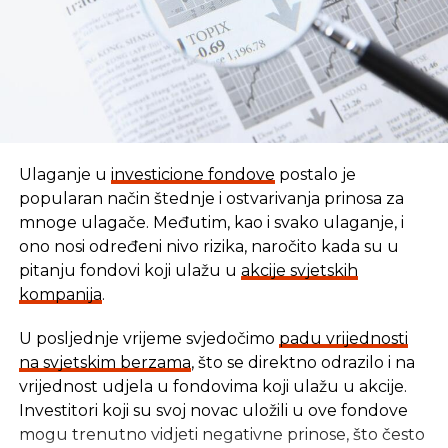
Ulaganje u
investicione fondove
postalo je
popularan način štednje i ostvarivanja prinosa za
mnoge ulagače. Međutim, kao i svako ulaganje, i
ono nosi određeni nivo rizika, naročito kada su u
pitanju fondovi koji ulažu u
akcije svjetskih
kompanija
.
U posljednje vrijeme svjedočimo
padu vrijednosti
U vremenu kada tradicionalni oblici štednje nude
na svjetskim berzama
, što se direktno odrazilo i na
sve skromnije prinose, ovaj Fond se nameće kao
vrijednost udjela u fondovima koji ulažu u akcije.
moderna alternativa svima koji žele da njihov novac
Investitori koji su svoj novac uložili u ove fondove
radi za njih, i da pritom podrže razvoj domaće
mogu trenutno vidjeti negativne prinose, što često
privrede.