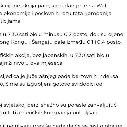
 cijene akcija pale, kao i dan prije na Wall
ne ekonomije i poslovnih rezultata kompanija
sticijama.
s u 7,30 sati bio u minusu 0,2 posto, dok su cijene
, Hong Kongu i Šangaju pale između 0,1 i 0,4 posto.
ičkih akcija, bez japanskih, u 7,30 sati bio u
ajniži nivo u dva mjeseca.
osljedica je jučerašnjeg pada berzovnih indeksa
to, čime su izgubljeni gotovo svi dobici od
j svjetskoj berzi snažno su porasle zahvaljujući
zultati američkih kompanija poboljšati.
i ne ulivaju previše nade da će se rast globalne