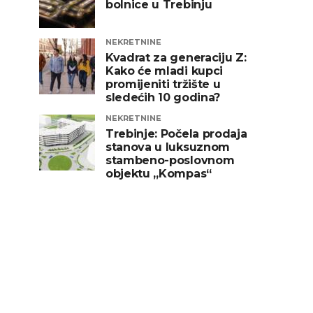
bolnice u Trebinju
NEKRETNINE
Kvadrat za generaciju Z:
Kako će mladi kupci
promijeniti tržište u
sledećih 10 godina?
NEKRETNINE
Trebinje: Počela prodaja
stanova u luksuznom
stambeno-poslovnom
objektu „Kompas“