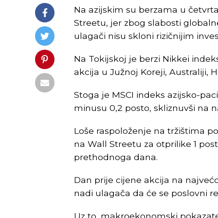
Na azijskim su berzama u četvrtak
Streetu, jer zbog slabosti global
ulagači nisu skloni rizičnijim inve
Na Tokijskoj je berzi Nikkei indek
akcija u Južnoj Koreji, Australiji
Stoga je MSCI indeks azijsko-pacif
minusu 0,2 posto, skliznuvši na n
Loše raspoloženje na tržištima p
na Wall Streetu za otprilike 1 pos
prethodnoga dana.
Dan prije cijene akcija na najvećo
nadi ulagača da će se poslovni re
Uz to, makroekonomski pokazatelj