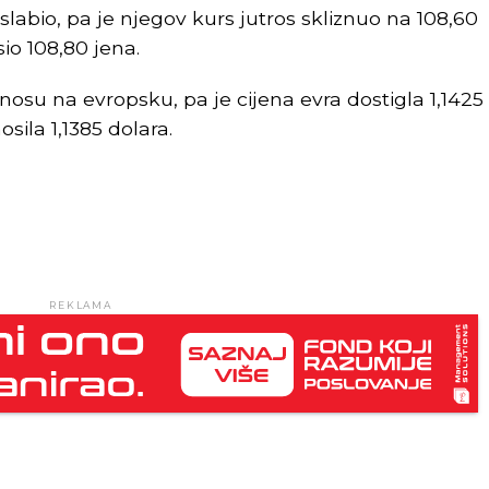
slabio, pa je njegov kurs jutros skliznuo na 108,60
io 108,80 jena.
nosu na evropsku, pa je cijena evra dostigla 1,1425
sila 1,1385 dolara.
REKLAMA