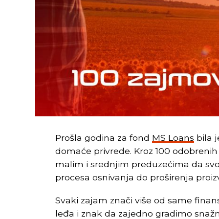
Prošla godina za fond
MS Loans
bila 
domaće privrede. Kroz 100 odobrenih
malim i srednjim preduzećima da svo
procesa osnivanja do proširenja proi
Svaki zajam znači više od same finans
leđa i znak da zajedno gradimo snažni