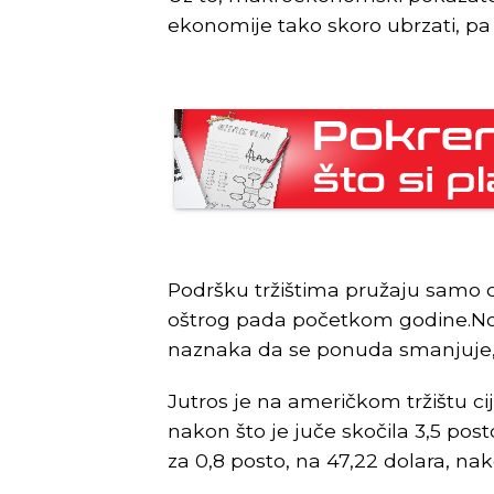
ekonomije tako skoro ubrzati, pa u
Podršku tržištima pružaju samo c
oštrog pada početkom godine.No, i
naznaka da se ponuda smanjuje, 
Jutros je na američkom tržištu cij
nakon što je juče skočila 3,5 post
za 0,8 posto, na 47,22 dolara, nak