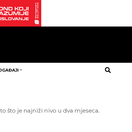
OGAĐAJI
to što je najniži nivo u dva mjeseca.