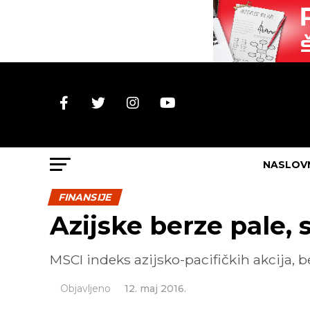
NASLOV
FINANSIJE
Azijske berze pale, s
MSCI indeks azijsko-pacifičkih akcija, b
Objavljeno
12. maj 2016.