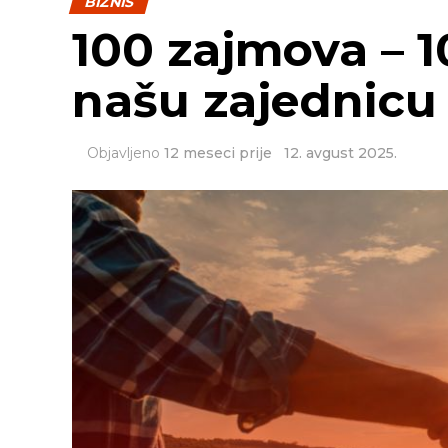
BIZNIS
100 zajmova – 1
našu zajednicu
Objavljeno
12 meseci prije
12. avgust 2025.