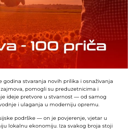
je godina stvaranja novih prilika i osnaživanja
 zajmova, pomogli su preduzetnicima i
je ideje pretvore u stvarnost — od samog
zvodnje i ulaganja u moderniju opremu.
ijske podrške — on je povjerenje, vjetar u
ju lokalnu ekonomiju. Iza svakog broja stoji