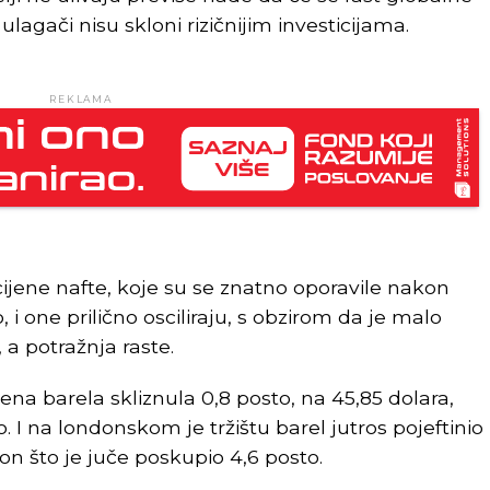
lagači nisu skloni rizičnijim investicijama.
REKLAMA
ijene nafte, koje su se znatno oporavile nakon
 one prilično osciliraju, s obzirom da je malo
a potražnja raste.
ena barela skliznula 0,8 posto, na 45,85 dolara,
o. I na londonskom je tržištu barel jutros pojeftinio
on što je juče poskupio 4,6 posto.