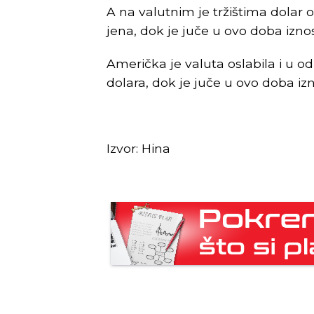
A na valutnim je tržištima dolar o
jena, dok je juče u ovo doba iznos
Američka je valuta oslabila i u od
dolara, dok je juče u ovo doba izno
Izvor: Hina