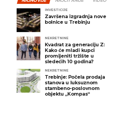
NAJNOVIJE
NAJČITANIJE
VIDEO
INVESTICIJE
Završena izgradnja nove
bolnice u Trebinju
NEKRETNINE
Kvadrat za generaciju Z:
Kako će mladi kupci
promijeniti tržište u
sledećih 10 godina?
NEKRETNINE
Trebinje: Počela prodaja
stanova u luksuznom
stambeno-poslovnom
objektu „Kompas“