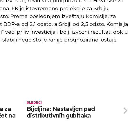
i izveštaj, revidirala prognozu rasta Hrvatske za
ena. EK je istovremeno projekcije za Srbiju
odsto. Prema poslednjem izveštaju Komisije, za
t BDP-a od 2,1 odsto, a Srbiji od 2,5 odsto. Komisija
 veći priliv investicija i bolji izvozni rezultat, dok u
slabiji nego što je ranije prognozirano, ostaje
SLEDEĆI
a za
Bijeljina: Nastavljen pad
žet na
distributivnih gubitaka