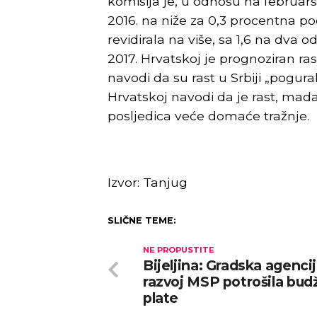
komisija je, u odnosu na februarsk
2016. na niže za 0,3 procentna po
revidirala na više, sa 1,6 na dva 
2017. Hrvatskoj je prognoziran ras
navodi da su rast u Srbiji „pogurali”
Hrvatskoj navodi da je rast, mada 
posljedica veće domaće tražnje.
Izvor: Tanjug
SLIČNE TEME:
NE PROPUSTITE
Bijeljina: Gradska agencij
razvoj MSP potrošila bud
plate