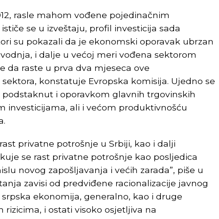
r 2012, rasle mahom vođene pojedinačnim
 ističe se u izveštaju, profil investicija sada
katori su pokazali da je ekonomski oporavak ubrzan
zvodnja, i dalje u većoj meri vođena sektorom
 je da raste u prva dva mjeseca ove
i sektora, konstatuje Evropska komisija. Ujedno se
iti podstaknut i oporavkom glavnih trgovinskih
im investicijama, ali i većom produktivnošću
a.
ast privatne potrošnje u Srbiji, kao i dalji
kuje se rast privatne potrošnje kao posljedica
slu novog zapošljavanja i većih zarada”, piše u
tanja zavisi od predviđene racionalizacije javnog
 srpska ekonomija, generalno, kao i druge
rizicima, i ostati visoko osjetljiva na