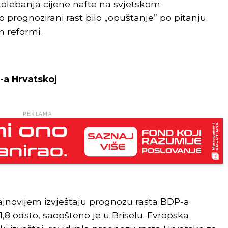
olebanja cijene nafte na svjetskom
k po prognozirani rast bilo „opuštanje” po pitanju
h reformi.
-a Hrvatskoj
REKLAMA
najnovijem izvještaju prognozu rasta BDP-a
1,8 odsto, saopšteno je u Briselu. Evropska