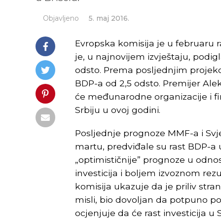
Objavljeno
5. maj 2016.
Evropska komisija je u februaru r
je, u najnovijem izvještaju, pod
odsto. Prema posljednjim projekc
BDP-a od 2,5 odsto. Premijer Ale
će međunarodne organizacije i fin
Srbiju u ovoj godini.
Posljednje prognoze MMF-a i Svje
martu, predviđale su rast BDP-a u 
„optimističnije” prognoze u odno
investicija i boljem izvoznom rezu
komisija ukazuje da je priliv strani
misli, bio dovoljan da potpuno po
ocjenjuje da će rast investicija u 