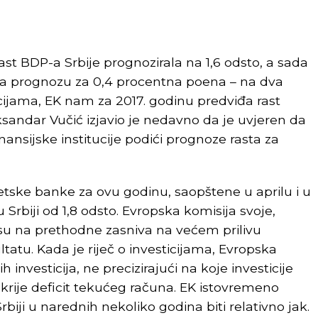
ast BDP-a Srbije prognozirala na 1,6 odsto, a sada
igla prognozu za 0,4 procentna poena – na dva
ijama, EK nam za 2017. godinu predviđa rast
ksandar Vučić izjavio je nedavno da je uvjeren da
ansijske institucije podići prognoze rasta za
tske banke za ovu godinu, saopštene u aprilu i u
Srbiji od 1,8 odsto. Evropska komisija svoje,
su na prethodne zasniva na većem prilivu
ltatu. Kada je riječ o investicijama, Evropska
h investicija, ne precizirajući na koje investicije
krije deficit tekućeg računa. EK istovremeno
Srbiji u narednih nekoliko godina biti relativno jak.