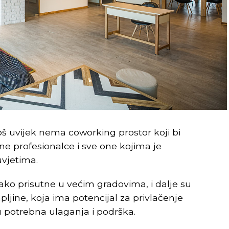
još uvijek nema coworking prostor koji bi
e profesionalce i sve one kojima je
uvjetima.
iako prisutne u većim gradovima, i dalje su
jine, koja ima potencijal za privlačenje
u potrebna ulaganja i podrška.