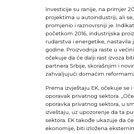
Investicije su ranije, na primje
projektima u autoindustriji, ali se,
promjenio i raznovrsniji je. Indi
početkom 2016, industrijska proi
rudarstva i energetike, nastavila
godine. Proizvodnja raste u većin
očekuje da će dalji rast izvoza b
partnera Srbije, skorašnjim i nov
zahvaljujući domaćim reformam
Prema izvještaju EK, očekuje se i r
oporavak privatnog sektora. „Oče
oporavka privatnog sektora, u smi
izveštaju, uz upozorenje da ta pu
sektora. EK takođe ukazuje da će
ekonomije, biti izložena eksternim 