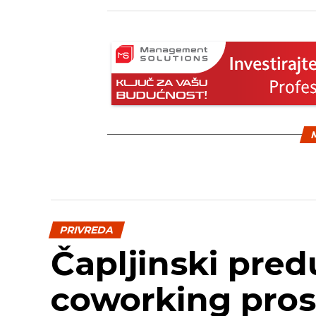
M
PRIVREDA
Čapljinski pred
coworking pros