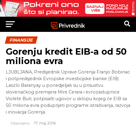
FINANSIJE
Gorenju kredit EIB-a od 50
miliona evra
LJUBLJANA, Predsjednik Uprave Gorenja Franjo Bobinac
i potpredsjednik Evropske investicijske banke (EIB)
Laszlo Baranyay u ponedjeljak su u prisustvu
slovenačkog premijera Mire Cerara i evrozastupnice
Violete Bulc potpisalti ugovor u sklopu kojeg će EIB sa
50 miliona evra poduprijeti programe istraživanja, razvoja
i inovacija Gorenja.
Objavljeno
17. maj 2016.