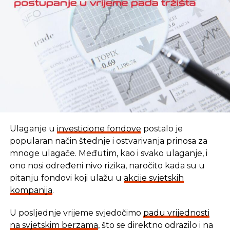
REKLAMA
Ulaganje u
investicione fondove
postalo je
popularan način štednje i ostvarivanja prinosa za
mnoge ulagače. Međutim, kao i svako ulaganje, i
ono nosi određeni nivo rizika, naročito kada su u
pitanju fondovi koji ulažu u
akcije svjetskih
kompanija
.
U posljednje vrijeme svjedočimo
padu vrijednosti
U vremenu kada tradicionalni oblici štednje nude
na svjetskim berzama
, što se direktno odrazilo i na
sve skromnije prinose, ovaj Fond se nameće kao