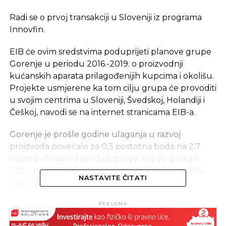
Radi se o prvoj transakciji u Sloveniji iz programa
Innovfin.
EIB će ovim sredstvima poduprijeti planove grupe
Gorenje u periodu 2016.-2019. o proizvodnji
kućanskih aparata prilagođenijih kupcima i okolišu.
Projekte usmjerene ka tom cilju grupa će provoditi
u svojim centrima u Sloveniji, Švedskoj, Holandiji i
Češkoj, navodi se na internet stranicama EIB-a.
Gorenje je prošle godine ulaganja u razvoj
proizvoda povećalo za 0,3 postotna boda na 2,7
odsto prihoda od prodaje grupe koji su dosegli
1,225 milijarde. U nadolazećem periodu ulaganja
NASTAVITE ČITATI
namjerava i dodatno ojačati.
Vlada je odluku da se ne protivi kreditu EIB-a
REKLAMA
Gorenju u visini do 50 miliona eura prihvatila prošle