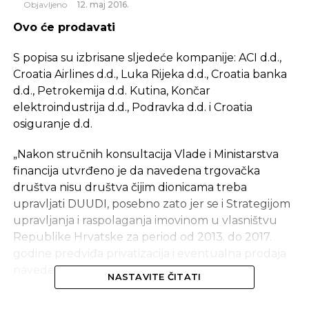
Objavljeno
12. maj 2016.
Ovo će prodavati
S popisa su izbrisane sljedeće kompanije: ACI d.d.,
Croatia Airlines d.d., Luka Rijeka d.d., Croatia banka
d.d., Petrokemija d.d. Kutina, Končar
elektroindustrija d.d., Podravka d.d. i Croatia
osiguranje d.d.
„Nakon stručnih konsultacija Vlade i Ministarstva
financija utvrđeno je da navedena trgovačka
društva nisu društva čijim dionicama treba
upravljati DUUDI, posebno zato jer se i Strategijom
upravljanja i raspolaganja imovinom u vlasništvu
Republike Hrvatske za period od 2013. do 2017.
godine predviđa privatizacija i eventualna prodaja
navedenih društava.
NASTAVITE ČITATI
Ina od strateškog i nacionalnog interesa