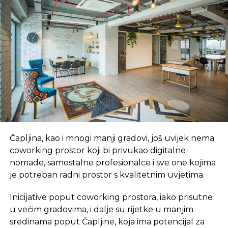
smanjenja duga i bolje i uspješnije Hrvatske“, rekao
je premijer Orešković 15. januara ove godine kada
se vratio iz austrijskog Kitzbühela gdje je
razgovarao s financijerima i kupcima državnog
duga na neformalnom druženju u organizaciji
bankarske grupacije UniCredit.
Sporni konkurs
Podsjetimo, Index je prvi pisao kako je Državni ured
za upravljanje državnom imovinom objavio konkurs
Čapljina, kao i mnogi manji gradovi, još uvijek nema
u kojem se traže savjetnici za „početnu i nezavisnu
coworking prostor koji bi privukao digitalne
ocjenu portfelja trgovačkih društava u vlasništvu
nomade, samostalne profesionalce i sve one kojima
RH prije donošenja odluka o privatizaciji“.
je potreban radni prostor s kvalitetnim uvjetima.
Iz Vlade su reagovali tvrdeći da dio medija o svemu
Inicijative poput coworking prostora, iako prisutne
krivo izvještava, jer je analiza „temelj za izradu
u većim gradovima, i dalje su rijetke u manjim
strategije odnosa prema tim društvima, a ne
sredinama poput Čapljine, koja ima potencijal za
njihovu procjenu“.