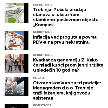
egzistencije iako za to nema bilo kakvog
NEKRETNINE
Trebinje: Počela prodaja
pravnog osnova. Baš zbog toga pozivamo sve
stanova u luksuznom
nadležne institucije da što prije pronađu
stambeno-poslovnom objektu
adekvatno rješenje kako ni jedna druga
„Kompas“
domaća kompanija u budućnosti ne bi bila
NEKRETNINE
izložena nezabilježenoj diskriminaciji”
,
Inflacija već progutala povrat
saopšteno je iz “Invictusa”.
PDV-a na prvu nekretninu
Kažu i da su sada izloženi potezima koji nemaju bilo
NEKRETNINE
kakve veze sa normalnim poslovanjem i
Kvadrat za generaciju Z: Kako
poštovanjem zakonskih normi, a da ih relevantne
će mladi kupci promijeniti tržište
institucije kao savjesnog poslovnog subjekta nisu u
u sledećih 10 godina?
stanju zaštiti, zbog čega moraju priznati da je teško
POSAO
pronaći adekvatniji odgovor koji ne bi uključivao
Otvoren konkurs za tri pozicije:
ozbiljnije rezove u samoj kompaniji.
Megagraden d.o.o. Trebinje
traži inženjera, knjigovođu i
Podsjetimo, 18. juna ove godine američka
asistenta
Kancelarija za kontrolu imovine stranaca OFAC
INVESTICIJE
uvela je sankcije nizu kompanija koje “čine mrežu