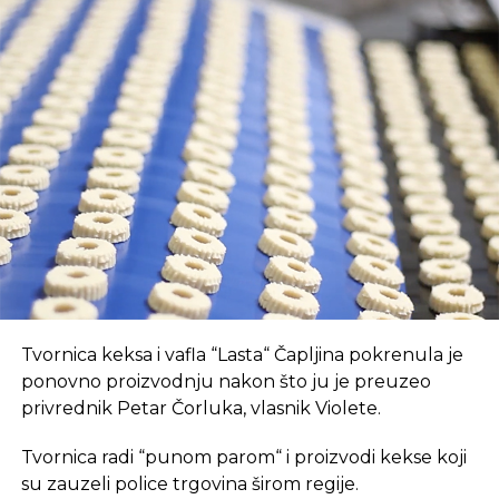
prednosti koje bi mogle unaprijediti poslovnu
Er Srbija: Danas promotivne cijene letova
klimu u manjim gradovima kao što je Čapljina.
NE PROPUSTITE
Sajam mikro biznisa i porodičnog
Prvo, oni pružaju brz internet i tehnološki
preduzetništva u Beogradu, prijave do
opremljen prostor, što je ključan preduvjet za
16.maja
suvremeni način rada.
REKLAMA
U coworking prostoru, radnici su okruženi sličnim
Tvornica keksa i vafla “Lasta“ Čapljina pokrenula je
profesionalcima, što potiče produktivnost i radnu
ponovno proizvodnju nakon što ju je preuzeo
atmosferu koju je teško postići u kućnom
privrednik Petar Čorluka, vlasnik Violete.
okruženju.
Tvornica radi “punom parom“ i proizvodi kekse koji
Dodatna prednost coworkinga je umrežavanje i
su zauzeli police trgovina širom regije.