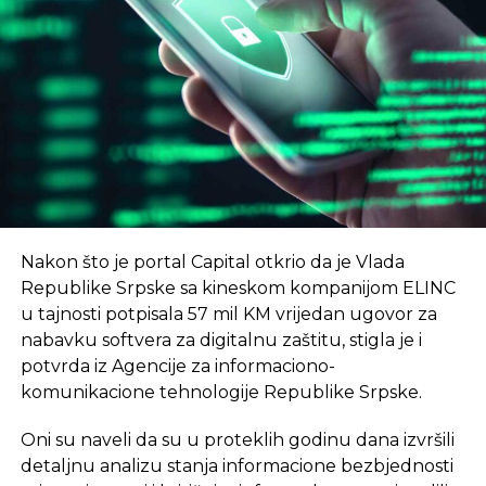
UNIBL, odnosno naši nastavnici i saradnici kroz
REKLAMA
angažman u kompanijama koje budu
smještene u NTP – istakao je Radoslav Gajanin,
rektor Univerziteta u Banjaluci
, prenosi RTRS.
Nikola Dragović, direktor Naučno-tehnološkog
–
Cilj je da u 2024. godini broj trgovaca poraste
parka Republike Srpske, najavio je, kako navodi
na preko 2.000, i da ukupan promet preko sajta
RTRS, još neke novine.
bude preko 70 mil EUR
– saopšteno je na
konferenciji u januaru.
–
Јedan od prvih programa koji će NTP uskoro
Nakon što je portal Capital otkrio da je Vlada
početi sprovoditi jeste program kampa za koji
eKapija
Republike Srpske sa kineskom kompanijom ELINC
intenzivno traje kampanja jedinstveni startap
u tajnosti potpisala 57 mil KM vrijedan ugovor za
program za mlade od 18 do 35 godina
– rekao je
nabavku softvera za digitalnu zaštitu, stigla je i
Dragović.
potvrda iz Agencije za informaciono-
Vlada Srpske je prošle godine usvojila informaciju o
komunikacione tehnologije Republike Srpske.
osnivanju prvog NTP u Srpskoj čiji je cilj ubrzan
Oni su naveli da su u proteklih godinu dana izvršili
tehnološki razvoj.
detaljnu analizu stanja informacione bezbjednosti