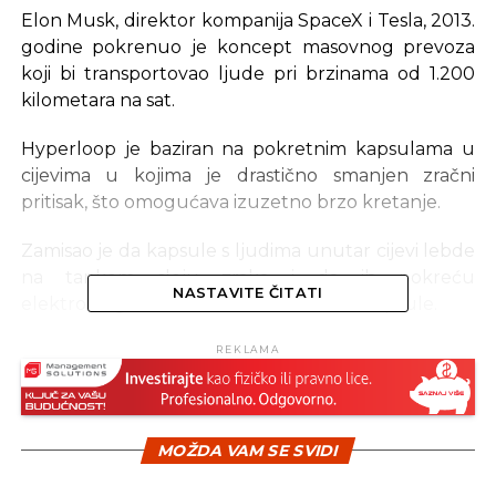
Elon Musk, direktor kompanija SpaceX i Tesla, 2013.
godine pokrenuo je koncept masovnog prevoza
koji bi transportovao ljude pri brzinama od 1.200
kilometara na sat.
Hyperloop je baziran na pokretnim kapsulama u
cijevima u kojima je drastično smanjen zračni
pritisak, što omogućava izuzetno brzo kretanje.
Zamisao je da kapsule s ljudima unutar cijevi lebde
na tankom sloju zraka i da ih pokreću
NASTAVITE ČITATI
elektromagnetni motori unutar svake kapsule.
Kompanija, koja je promijenila ime iz Hyperloop
REKLAMA
Technologies u Hyperloop One na dan testiranja,
saopštila je da je prikupila 80 miliona dolara i
napravila brojna partnerstva.
MOŽDA VAM SE SVIDI
Firma je 2014. godine prikupila 37 miliona dolara i