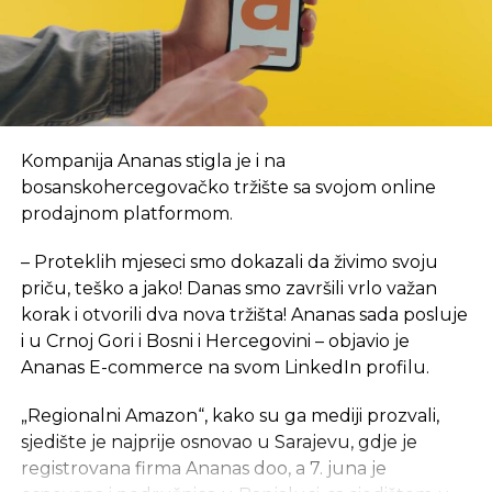
obezbijedila je sredstva za prvi period rada, a za
početak, kancelarije NTP-a biće u novom objektu
Arhitektonsko-građevinsko-geodetskog fakulteta i
SLIČNE TEME:
Šumarskog fakulteta, u krugu Univerzitetskog
SLEDEĆI
grada. Inače, lokacija je u neposrednoj blizini
Kamera koju bacate kao loptu, a ona snima
budućeg objekta NTP, za koji je izrada projektno-
fotografije
Kompanija Ananas stigla je i na
tehničke dokumentacije tada bila u toku. Tada je i
NE PROPUSTITE
bosanskohercegovačko tržište sa svojom online
rečeno da se na proljeće 2024. godine planira
Google emotikoni naglašavaju profesije
prodajnom platformom.
polaganje kamena temeljca za izgradnju ovog
objekta ukupne površine 7,5 hiljada kvadratnih
– Proteklih mjeseci smo dokazali da živimo svoju
metara, sa planiranim rokom od 24 mjeseca, a tada
priču, teško a jako! Danas smo završili vrlo važan
je procijenjeno da će okvirna vrijednost objekta
,
sa
korak i otvorili dva nova tržišta! Ananas sada posluje
neophodnom opremom i laboratorijom, iznositi 15
i u Crnoj Gori i Bosni i Hercegovini – objavio je
mil EUR.
Ananas E-commerce na svom LinkedIn profilu.
eKapija je ranije pisala da je Saudijski fond za razvoj
„Regionalni Amazon“, kako su ga mediji prozvali,
odobrio sredstva za dva projekta u Srpskoj
– jedan
sjedište je najprije osnovao u Sarajevu, gdje je
je izgradnja Studentskog centra u Foči, a drugi
registrovana firma Ananas doo, a 7. juna je
izgradnja Naučno-tehnološkog parka u Banjaluci.