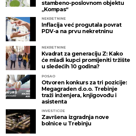
stambeno-poslovnom objektu
„Kompas“
REKLAMA
NEKRETNINE
Inflacija već progutala povrat
PDV-a na prvu nekretninu
NEKRETNINE
Kvadrat za generaciju Z: Kako
će mladi kupci promijeniti tržište
u sledećih 10 godina?
POSAO
Otvoren konkurs za tri pozicije:
Megagraden d.o.o. Trebinje
traži inženjera, knjigovođu i
asistenta
INVESTICIJE
Završena izgradnja nove
bolnice u Trebinju