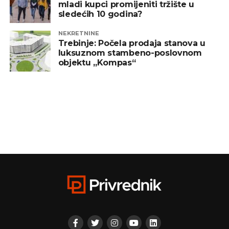
mladi kupci promijeniti tržište u
sledećih 10 godina?
NEKRETNINE
Trebinje: Počela prodaja stanova u
luksuznom stambeno-poslovnom
objektu „Kompas“