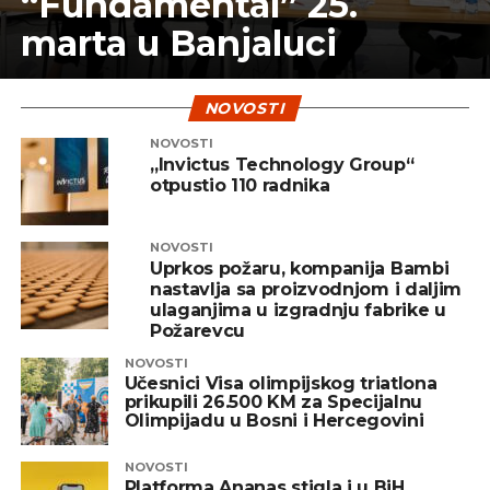
“Fundamental” 25.
marta u Banjaluci
NOVOSTI
NOVOSTI
„Invictus Technology Group“
otpustio 110 radnika
NOVOSTI
Uprkos požaru, kompanija Bambi
nastavlja sa proizvodnjom i daljim
ulaganjima u izgradnju fabrike u
Požarevcu
NOVOSTI
Učesnici Visa olimpijskog triatlona
prikupili 26.500 KM za Specijalnu
Olimpijadu u Bosni i Hercegovini
NOVOSTI
Platforma Ananas stigla i u BiH