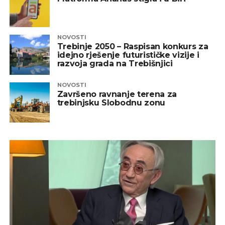
NOVOSTI
Trebinje 2050 – Raspisan konkurs za
idejno rješenje futurističke vizije i
razvoja grada na Trebišnjici
NOVOSTI
Završeno ravnanje terena za
trebinjsku Slobodnu zonu