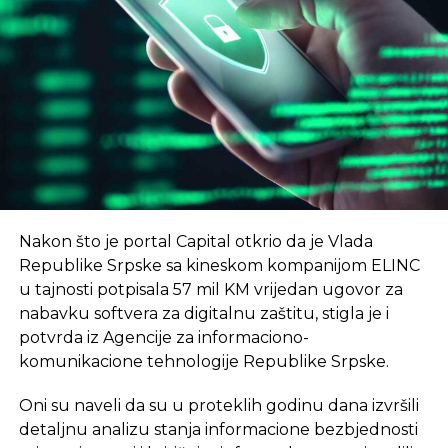
UNIBL, odnosno naši nastavnici i saradnici kroz
REKLAMA
angažman u kompanijama koje budu
smještene u NTP – istakao je Radoslav Gajanin,
rektor Univerziteta u Banjaluci
, prenosi RTRS.
Nikola Dragović, direktor Naučno-tehnološkog
–
Cilj je da u 2024. godini broj trgovaca poraste
parka Republike Srpske, najavio je, kako navodi
na preko 2.000, i da ukupan promet preko sajta
RTRS, još neke novine.
bude preko 70 mil EUR
– saopšteno je na
konferenciji u januaru.
–
Јedan od prvih programa koji će NTP uskoro
Nakon što je portal Capital otkrio da je Vlada
početi sprovoditi jeste program kampa za koji
eKapija
Republike Srpske sa kineskom kompanijom ELINC
intenzivno traje kampanja jedinstveni startap
u tajnosti potpisala 57 mil KM vrijedan ugovor za
program za mlade od 18 do 35 godina
– rekao je
nabavku softvera za digitalnu zaštitu, stigla je i
Dragović.
potvrda iz Agencije za informaciono-
Vlada Srpske je prošle godine usvojila informaciju o
komunikacione tehnologije Republike Srpske.
osnivanju prvog NTP u Srpskoj čiji je cilj ubrzan
Oni su naveli da su u proteklih godinu dana izvršili
tehnološki razvoj.
detaljnu analizu stanja informacione bezbjednosti