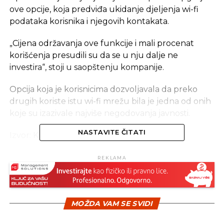
ove opcije, koja predviđa ukidanje djeljenja wi-fi
podataka korisnika i njegovih kontakata.
„Cijena održavanja ove funkcije i mali procenat
korišćenja presudili su da se u nju dalje ne
investira“, stoji u saopštenju kompanije.
Opcija koja je korisnicima dozvoljavala da preko
drugih koriste istu wi-fi mrežu bila je jedna od onih
koje su izazivale najviše negodovanja javnosti.
NASTAVITE ČITATI
Izvor: Kurir
REKLAMA
REKLAMA
MOŽDA VAM SE SVIDI