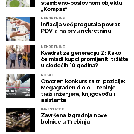
stambeno-poslovnom objektu
„Kompas“
REKLAMA
NEKRETNINE
Inflacija već progutala povrat
PDV-a na prvu nekretninu
NEKRETNINE
Kvadrat za generaciju Z: Kako
će mladi kupci promijeniti tržište
u sledećih 10 godina?
POSAO
Otvoren konkurs za tri pozicije:
Megagraden d.o.o. Trebinje
traži inženjera, knjigovođu i
asistenta
INVESTICIJE
Završena izgradnja nove
bolnice u Trebinju