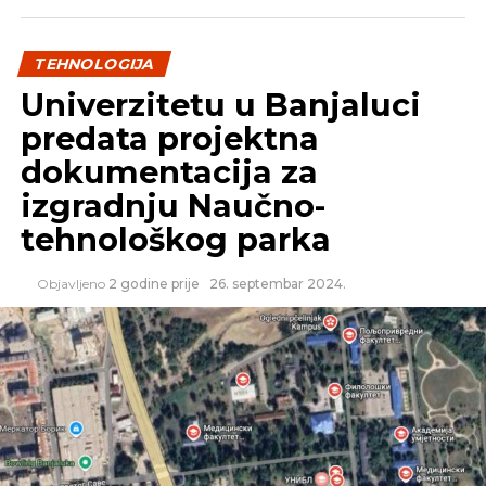
TEHNOLOGIJA
SLIČNE TEME:
Univerzitetu u Banjaluci
SLEDEĆI
predata projektna
Potpuno novi Instagram
dokumentacija za
NE PROPUSTITE
Svi padaju, Android raste
izgradnju Naučno-
tehnološkog parka
Objavljeno
2 godine prije
26. septembar 2024.