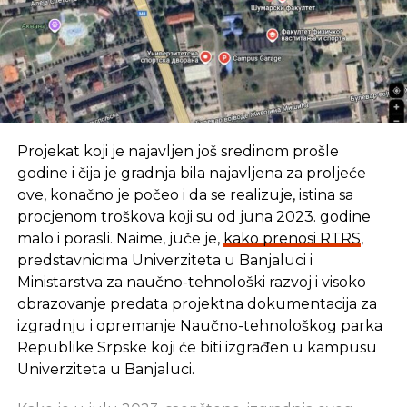
Projekat koji je najavljen još sredinom prošle
godine i čija je gradnja bila najavljena za proljeće
ove, konačno je počeo i da se realizuje, istina sa
procjenom troškova koji su od juna 2023. godine
malo i porasli. Naime, juče je,
kako prenosi RTRS
,
predstavnicima Univerziteta u Banjaluci i
Ministarstva za naučno-tehnološki razvoj i visoko
obrazovanje predata projektna dokumentacija za
izgradnju i opremanje Naučno-tehnološkog parka
Republike Srpske koji će biti izgrađen u kampusu
Univerziteta u Banjaluci.