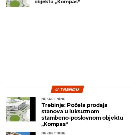
objektu „Kompas“
sredstvo za brzu zaradu. Ključ uspjeha leži u
diverzifikaciji i strpljenju – dvije najvažnije strategije
koje pomažu investitorima da izdrže turbulentna
vremena i ostvare pozitivne rezultate na duže
staze.
U TRENDU
NEKRETNINE
Trebinje: Počela prodaja
stanova u luksuznom
stambeno-poslovnom objektu
„Kompas“
NEKRETNINE