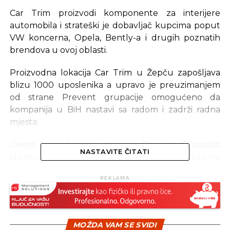
Car Trim proizvodi komponente za interijere
automobila i strateški je dobavljač kupcima poput
VW koncerna, Opela, Bently-a i drugih poznatih
brendova u ovoj oblasti.
Proizvodna lokacija Car Trim u Žepču zapošljava
blizu 1000 uposlenika a upravo je preuzimanjem
od strane Prevent grupacije omogućeno da
kompanija u BiH nastavi sa radom i zadrži radna
mjesta.
Ovom milionskom investicijom Prevent Grupacija
NASTAVITE ČITATI
ide korak dalje u jačanju bh. autmobilske industrije
i stavlja pečat na njen dalji razvoj, prenose Vijesti.ba.
REKLAMA
Prevent grupacija je strateški opredjeljena za rast i
razvoj kompletne bh. privrede. „Istovremeno,
jačamo svoju poziciju na evropskom tržištu
MOŽDA VAM SE SVIDI
automotiva želeći na taj način stvoriti jaku i