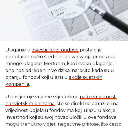
Ulaganje u
investicione fondove
postalo je
popularan način štednje i ostvarivanja prinosa za
mnoge ulagače. Međutim, kao i svako ulaganje, i
ono nosi određeni nivo rizika, naročito kada su u
pitanju fondovi koji ulažu u
akcije svjetskih
kompanija
.
U posljednje vrijeme svjedočimo
padu vrijednosti
U vremenu kada tradicionalni oblici štednje nude
na svjetskim berzama
, što se direktno odrazilo i na
sve skromnije prinose, ovaj Fond se nameće kao
vrijednost udjela u fondovima koji ulažu u akcije.
moderna alternativa svima koji žele da njihov novac
Investitori koji su svoj novac uložili u ove fondove
radi za njih, i da pritom podrže razvoj domaće
mogu trenutno vidjeti negativne prinose, što često
privrede.