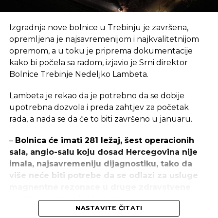
SLIČNE TEME:
SLEDEĆI
Izgradnja nove bolnice u Trebinju je završena,
Denis Zvizdić pozvao investitore na ulaganje
opremljena je najsavremenijom i najkvalitetnijom
u BiH: Želimo radna mjesta za mlade ljude
opremom, a u toku je priprema dokumentacije
NE PROPUSTITE
kako bi počela sa radom, izjavio je Srni direktor
HRVATSKA – Dalekovod pred dobijanjem
Bolnice Trebinje Nedeljko Lambeta.
posla vrijednog 65 miliona eura
Lambeta je rekao da je potrebno da se dobije
upotrebna dozvola i preda zahtjev za početak
rada, a nada se da će to biti završeno u januaru.
–
Bolnica će imati 281 ležaj, šest operacionih
sala, angio-salu koju dosad Hercegovina nije
imala, najsavremeniju dijagnostiku, tako da
više neće biti potrebe da se odlazi za usluge
magnentne rezonace u druge zdravstvene
centre
– naglasio je Lambeta.
NASTAVITE ČITATI