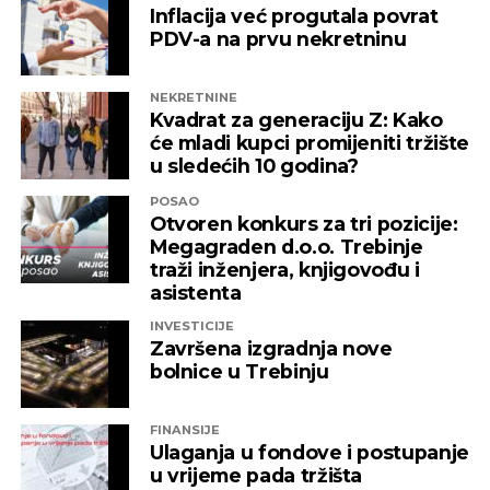
Inflacija već progutala povrat
PDV-a na prvu nekretninu
NEKRETNINE
Kvadrat za generaciju Z: Kako
će mladi kupci promijeniti tržište
u sledećih 10 godina?
POSAO
Otvoren konkurs za tri pozicije:
Megagraden d.o.o. Trebinje
traži inženjera, knjigovođu i
asistenta
INVESTICIJE
Završena izgradnja nove
bolnice u Trebinju
FINANSIJE
Ulaganja u fondove i postupanje
u vrijeme pada tržišta