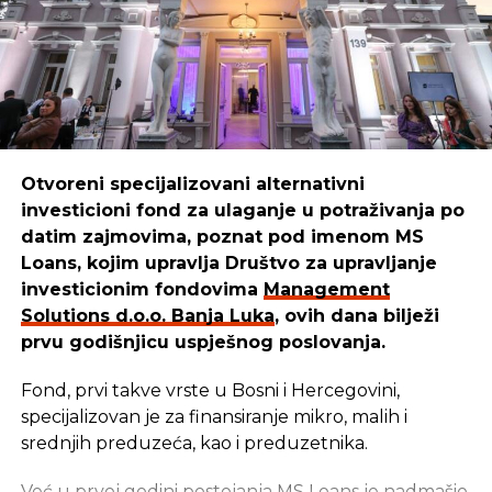
Otvoreni specijalizovani alternativni
investicioni fond za ulaganje u potraživanja po
datim zajmovima, poznat pod imenom MS
Loans, kojim upravlja Društvo za upravljanje
investicionim fondovima
Management
Solutions d.o.o. Banja Luka
, ovih dana bilježi
prvu godišnjicu uspješnog poslovanja.
Fond, prvi takve vrste u Bosni i Hercegovini,
specijalizovan je za finansiranje mikro, malih i
srednjih preduzeća, kao i preduzetnika.
Već u prvoj godini postojanja MS Loans je nadmašio