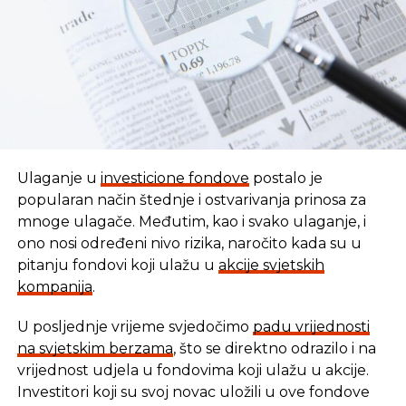
Ulaganje u
investicione fondove
postalo je
popularan način štednje i ostvarivanja prinosa za
mnoge ulagače. Međutim, kao i svako ulaganje, i
ono nosi određeni nivo rizika, naročito kada su u
pitanju fondovi koji ulažu u
akcije svjetskih
kompanija
.
U posljednje vrijeme svjedočimo
padu vrijednosti
U vremenu kada tradicionalni oblici štednje nude
na svjetskim berzama
, što se direktno odrazilo i na
sve skromnije prinose, ovaj Fond se nameće kao
vrijednost udjela u fondovima koji ulažu u akcije.
moderna alternativa svima koji žele da njihov novac
Investitori koji su svoj novac uložili u ove fondove
radi za njih, i da pritom podrže razvoj domaće