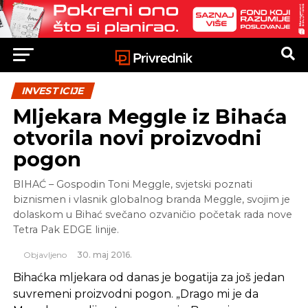
INVESTICIJE
Mljekara Meggle iz Bihaća
otvorila novi proizvodni
pogon
BIHAĆ – Gospodin Toni Meggle, svjetski poznati
biznismen i vlasnik globalnog branda Meggle, svojim je
dolaskom u Bihać svečano ozvaničio početak rada nove
Tetra Pak EDGE linije.
Objavljeno
30. maj 2016.
Bihaćka mljekara od danas je bogatija za još jedan
suvremeni proizvodni pogon. „Drago mi je da