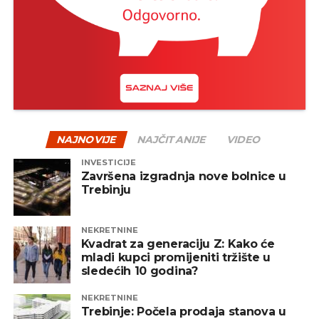
na kraju često nagrađeni.
Jedan od načina za ublažavanje rizika jeste
diverzifikacija – odnosno raspodjela sredstava na
više vrsta fondova, uključujući akcijske, obvezničke,
mješovite i alternativne fondove. Na taj način se
smanjuje zavisnost od jednog tržišta ili sektora, a
portfelj postaje otporniji na negativne oscilacije.
NAJNOVIJE
NAJČITANIJE
VIDEO
INVESTICIJE
REKLAMA
Završena izgradnja nove bolnice u
Trebinju
NEKRETNINE
Kvadrat za generaciju Z: Kako će
mladi kupci promijeniti tržište u
Zaključak
sledećih 10 godina?
Pad tržišta, iako može djelovati zabrinjavajuće,
NEKRETNINE
prirodan je dio investicionog procesa. Ulaganje
Trebinje: Počela prodaja stanova u