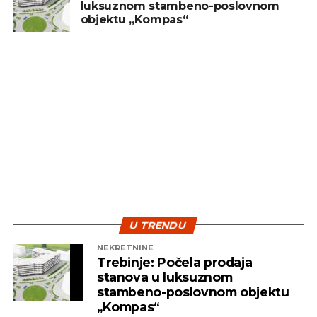
luksuznom stambeno-poslovnom
treba posmatrati kao dugoročan cilj, a ne kao
objektu „Kompas“
sredstvo za brzu zaradu. Ključ uspjeha leži u
diverzifikaciji i strpljenju – dvije najvažnije strategije
koje pomažu investitorima da izdrže turbulentna
vremena i ostvare pozitivne rezultate na duže
staze.
U TRENDU
NEKRETNINE
Trebinje: Počela prodaja
stanova u luksuznom
stambeno-poslovnom objektu
„Kompas“