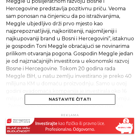
Meggle u poslijeratnom razvoju Bosne i
Hercegovine predstavlja pozitivnu priču. Veoma
sam ponosan na činjenicu da po istraživanjima,
Meggle ubjedljivo drži prvo mjesto kao
najprepoznatljiviji, najkorišteniji, najomiljeniji i
najkupovaniji brand u Bosni i Hercegovini“, istaknuo
je gospodin Toni Meggle obraćajući se novinarima
prilikom otvaranja pogona. Gospodin Meggle jedan
je od najznačajnijih investitora u ekonomski razvoj
Bosne i Hercegovine. Tokom 20 godina rada
Meggle BiH, u našu zemlju investirano je preko 40
milijuna KM u domaću proizvodnju. Samo u ovoj
godini ovadomaća kompanija je investirala oko 16
milijuna KM u razvoj poslovanja ali i bh. ekonomiju.
NASTAVITE ČITATI
„Želimo dati samo najbolje od domaćeg mlijeka
koje proizvode farmeri iz Bosne i Hercegovine.
REKLAMA
Otvaranje nove Tetra Pak EDGE linije rezultat je
našeg dugogodišnjeg rada, posvećenosti i
osluškivanja potreba tržišta.