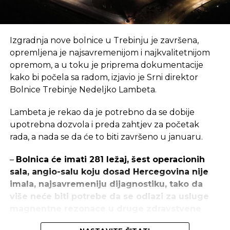
SLEDEĆI
Hrvatska oživljava Goli otok
Izgradnja nove bolnice u Trebinju je završena,
NE PROPUSTITE
Slovaci ulažu u Srpsku poljoprivredu
opremljena je najsavremenijom i najkvalitetnijom
opremom, a u toku je priprema dokumentacije
kako bi počela sa radom, izjavio je Srni direktor
Bolnice Trebinje Nedeljko Lambeta.
Lambeta je rekao da je potrebno da se dobije
upotrebna dozvola i preda zahtjev za početak
rada, a nada se da će to biti završeno u januaru.
–
Bolnica će imati 281 ležaj, šest operacionih
sala, angio-salu koju dosad Hercegovina nije
imala, najsavremeniju dijagnostiku, tako da
više neće biti potrebe da se odlazi za usluge
magnentne rezonace u druge zdravstvene
centre
– naglasio je Lambeta.