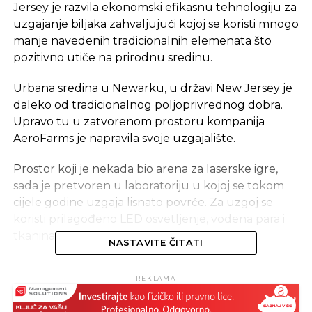
Jersey je razvila ekonomski efikasnu tehnologiju za
uzgajanje biljaka zahvaljujući kojoj se koristi mnogo
manje navedenih tradicionalnih elemenata što
pozitivno utiče na prirodnu sredinu.
Urbana sredina u Newarku, u državi New Jersey je
daleko od tradicionalnog poljoprivrednog dobra.
Upravo tu u zatvorenom prostoru kompanija
AeroFarms je napravila svoje uzgajalište.
Prostor koji je nekada bio arena za laserske igre,
sada je pretvoren u laboratoriju u kojoj se tokom
cijele godine uzgaja lisnato povrće. Za uzgoj se
koristi prilagođeno LED osvetljenje, vodena para i
tkanina pogodna za višekratnu upotrebu.
NASTAVITE ČITATI
Koosnivač i izvršni direktor kompanije AeroFarms,
REKLAMA
David Rosenberg kaže da je odluka njegove
kompanije da se fokusira na lisnato zeleno povrće