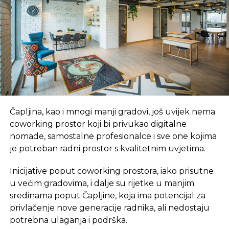
hiljada kvadratnih metara površine. Kompanija ima
za cilj da poveća efikasnost proizvodnje i da se
proširi na svjetsko tržište blizu velikih distributivnih
centara.
“Mi u stvari na svako veliko urbano okruženje
gledamo kao na šansu. Ispitujemo gustinu
urbanog prostora, populaciju i stanovništvo koje
konzumira zeleniš”.
Čapljina, kao i mnogi manji gradovi, još uvijek nema
coworking prostor koji bi privukao digitalne
nomade, samostalne profesionalce i sve one kojima
Izvor: VoA
je potreban radni prostor s kvalitetnim uvjetima.
Inicijative poput coworking prostora, iako prisutne
SLIČNE TEME:
u većim gradovima, i dalje su rijetke u manjim
SLEDEĆI
sredinama poput Čapljine, koja ima potencijal za
Procurilo: Šta EU kuje Britaniji iza leđa?
privlačenje nove generacije radnika, ali nedostaju
NE PROPUSTITE
potrebna ulaganja i podrška.
“Ikea” traži timski rad, „Hemofarm”