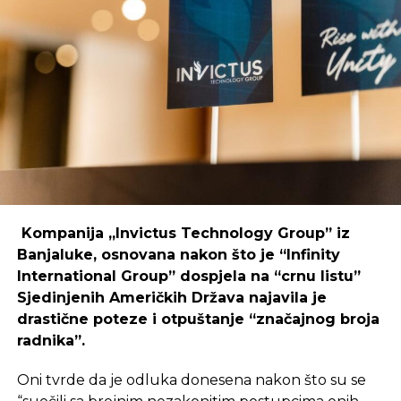
Primjer mostarskog CodeHuba pokazuje da
coworking prostori mogu uspješno djelovati i u
regijama koje nisu urbani centri, ali zahtijeva
podršku i ulaganja koja će omogućiti dugoročnu
održivost ovakvih inicijativa.
REKLAMA
Kompanija „Invictus Technology Group” iz
Banjaluke, osnovana nakon što je “Infinity
International Group” dospjela na “crnu listu”
Sjedinjenih Američkih Država najavila je
Ulaganje u coworking prostor u Čapljini moglo bi
drastične poteze i otpuštanje “značajnog broja
postati ključan korak prema stvaranju napredne
radnika”.
poslovne klime, privlačenju novih profesionalaca te
razvoja poslovnih veza koje bi mogle potaknuti
Oni tvrde da je odluka donesena nakon što su se
nove projekte i lokalnu ekonomiju.