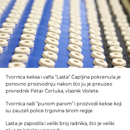
Prvo, oni pružaju brz internet i tehnološki
opremljen prostor, što je ključan preduvjet za
suvremeni način rada.
REKLAMA
U coworking prostoru, radnici su okruženi sličnim
Tvornica keksa i vafla “Lasta“ Čapljina pokrenula je
profesionalcima, što potiče produktivnost i radnu
ponovno proizvodnju nakon što ju je preuzeo
atmosferu koju je teško postići u kućnom
privrednik Petar Čorluka, vlasnik Violete.
okruženju.
Tvornica radi “punom parom“ i proizvodi kekse koji
Dodatna prednost coworkinga je umrežavanje i
su zauzeli police trgovina širom regije.
stvaranje novih poslovnih veza. Rad u zajedničkom
Lasta je zaposlila i veliki broj radnika, što je veliki
prostoru omogućava razmjenu ideja, kontakata i