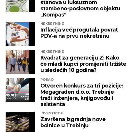
stanova u luksuznom
nadležne institucije da što prije pronađu
stambeno-poslovnom objektu
adekvatno rješenje kako ni jedna druga
„Kompas“
domaća kompanija u budućnosti ne bi bila
NEKRETNINE
izložena nezabilježenoj diskriminaciji”
,
Inflacija već progutala povrat
saopšteno je iz “Invictusa”.
PDV-a na prvu nekretninu
Kažu i da su sada izloženi potezima koji nemaju bilo
NEKRETNINE
kakve veze sa normalnim poslovanjem i
Kvadrat za generaciju Z: Kako
poštovanjem zakonskih normi, a da ih relevantne
će mladi kupci promijeniti tržište
institucije kao savjesnog poslovnog subjekta nisu u
u sledećih 10 godina?
stanju zaštiti, zbog čega moraju priznati da je teško
POSAO
pronaći adekvatniji odgovor koji ne bi uključivao
Otvoren konkurs za tri pozicije:
ozbiljnije rezove u samoj kompaniji.
Megagraden d.o.o. Trebinje
traži inženjera, knjigovođu i
Podsjetimo, 18. juna ove godine američka
asistenta
Kancelarija za kontrolu imovine stranaca OFAC
INVESTICIJE
uvela je sankcije nizu kompanija koje “čine mrežu
Završena izgradnja nove
podrške predsjedniku Republike Srpske Miloradu
bolnice u Trebinju
Dodiku”, a “Infinity International” se našao među