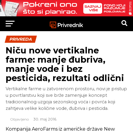
PRIVREDA
Niču nove vertikalne
farme: manje đubriva,
manje vode i bez
pesticida, rezultati odlični
Vertikalne farme u zatvorenom prostoru, novi je pristup
u povrtlarstvu koji sve brže zamenjuje koncept
tradicionalnog uzgoja sezonskog voća i povrća koji
zahtjeva velike količine vode, đubriva i pesticida.
Objavljeno
30. maj 2016.
Kompanija AeroFarms iz američke države New