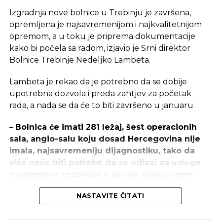
Izgradnja nove bolnice u Trebinju je završena,
opremljena je najsavremenijom i najkvalitetnijom
opremom, a u toku je priprema dokumentacije
kako bi počela sa radom, izjavio je Srni direktor
Bolnice Trebinje Nedeljko Lambeta.
Lambeta je rekao da je potrebno da se dobije
upotrebna dozvola i preda zahtjev za početak
rada, a nada se da će to biti završeno u januaru.
–
Bolnica će imati 281 ležaj, šest operacionih
sala, angio-salu koju dosad Hercegovina nije
imala, najsavremeniju dijagnostiku, tako da
više neće biti potrebe da se odlazi za usluge
magnentne rezonace u druge zdravstvene
centre
– naglasio je Lambeta.
NASTAVITE ČITATI
On je izjavio da je u završnoj fazi obnova Odjeljenja
neurologije koje je oštećeno u nedavnom požaru.