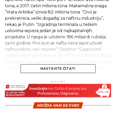
tona, a 2017. četiri miliona tona. Maksimalna snaga
“Vrata Arktika“ iznosi 8,5 miliona tona. “Ovo je
prekretnica, veliki događaj za naftnu industriju“,
rekao je Putin. “Izgradnja terminala u teškim
uslovima sejvera jedan je od najkapitalnijih
projekata. U njega je uloženo 186 milijardi rubalja
za tri godine. Prvi put se nafta neće isporučivati
naftovodom, već morem“. Direktor “Gasproma“
Aleksej Miler precizirao je da od “Vrata Arktika“ (koja
izgledaju kao ogromna kula koja viri iz leda u zalivu
Ob) do najbližeg sistema za transport nafte ima
NASTAVITE ČITATI
700 kilometara. “Debljina leda dostiže do 2,5
metara, a temperatura se spušta do minus 50“,
REKLAMA
izjavio je Miler. Naftaši već grade savremene
ledolomce da naftni tankeri ne bi postali taoci
surove sjeverne klime.
MOŽDA VAM SE SVIDI
Izvor: Sputnik