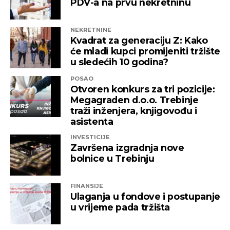
PDV-a na prvu nekretninu
NEKRETNINE
Kvadrat za generaciju Z: Kako
će mladi kupci promijeniti tržište
u sledećih 10 godina?
POSAO
Otvoren konkurs za tri pozicije:
Megagraden d.o.o. Trebinje
traži inženjera, knjigovođu i
asistenta
INVESTICIJE
Završena izgradnja nove
bolnice u Trebinju
FINANSIJE
Ulaganja u fondove i postupanje
u vrijeme pada tržišta