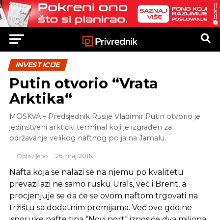
INVESTICIJE
Putin otvorio “Vrata
Arktika“
MOSKVA – Predsjednik Rusije Vladimir Putin otvorio je
jedinstveni arktički terminal koji je izgrađen za
održavanje velikog naftnog polja na Јamalu.
Objavljeno
26. maj 2016.
Nafta koja se nalazi se na njemu po kvalitetu
prevazilazi ne samo rusku Urals, već i Brent, a
procjenjuje se da će se ovom naftom trgovati na
tržištu sa dodatnim premijama. Već ove godine
isporuke nafte tipa “Novi port“ iznosiće dva miliona