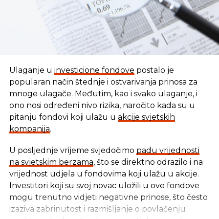
Ulaganje u
investicione fondove
postalo je
popularan način štednje i ostvarivanja prinosa za
mnoge ulagače. Međutim, kao i svako ulaganje, i
ono nosi određeni nivo rizika, naročito kada su u
pitanju fondovi koji ulažu u
akcije svjetskih
kompanija
.
U posljednje vrijeme svjedočimo
padu vrijednosti
U vremenu kada tradicionalni oblici štednje nude
na svjetskim berzama
, što se direktno odrazilo i na
sve skromnije prinose, ovaj Fond se nameće kao
vrijednost udjela u fondovima koji ulažu u akcije.
moderna alternativa svima koji žele da njihov novac
Investitori koji su svoj novac uložili u ove fondove
radi za njih, i da pritom podrže razvoj domaće
mogu trenutno vidjeti negativne prinose, što često
privrede.
izaziva zabrinutost i razmišljanje o povlačenju