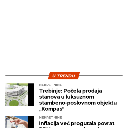
diverzifikaciji i strpljenju – dvije najvažnije strategije
koje pomažu investitorima da izdrže turbulentna
vremena i ostvare pozitivne rezultate na duže
staze.
U TRENDU
NEKRETNINE
Trebinje: Počela prodaja
stanova u luksuznom
stambeno-poslovnom objektu
„Kompas“
NEKRETNINE
Inflacija već progutala povrat