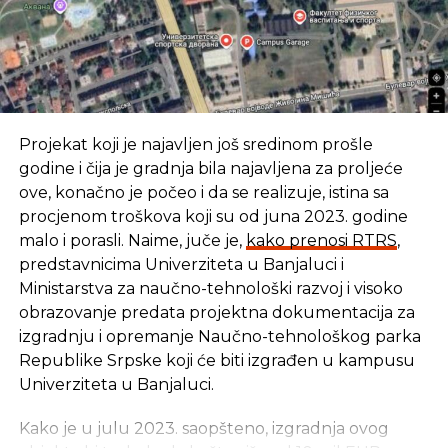
SLIČNE TEME:
SLEDEĆI
Svi padaju, Android raste
NE PROPUSTITE
Kamera koju bacate kao loptu, a ona snima
Projekat koji je najavljen još sredinom prošle
fotografije
godine i čija je gradnja bila najavljena za proljeće
ove, konačno je počeo i da se realizuje, istina sa
procjenom troškova koji su od juna 2023. godine
malo i porasli. Naime, juče je,
kako prenosi RTRS
,
predstavnicima Univerziteta u Banjaluci i
Ministarstva za naučno-tehnološki razvoj i visoko
obrazovanje predata projektna dokumentacija za
izgradnju i opremanje Naučno-tehnološkog parka
Republike Srpske koji će biti izgrađen u kampusu
Univerziteta u Banjaluci.
Kako je u julu 2023. saopšteno, izgradnja ovog