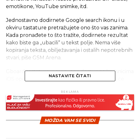
emotikone, YouTube snimke, itd.
Jednostavno dodirnete Google search ikonu i u
okviru tastature pretražujete ono što vas zanima.
Kada pronađete to što tražite, dodirnete rezultat
kako biste ga „ubacili“ u tekst polje. Nema više
kopiranja teksta, obilježavanja i ostalih nepotrebnih
stvari, piše GSM Arena.
Gboard tastatura je trenutno dostupna korisnicima
NASTAVITE ČITATI
iOS operativnog sistema. Pretpostavljamo da će
sljedeće nedjelje na I/O konferenciji Google najaviti
REKLAMA
i Android verziju.
MOŽDA VAM SE SVIDI