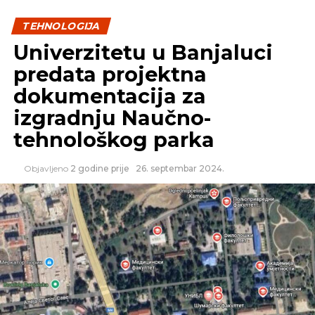
TEHNOLOGIJA
Univerzitetu u Banjaluci
predata projektna
dokumentacija za
izgradnju Naučno-
tehnološkog parka
Objavljeno
2 godine prije
26. septembar 2024.
Izvor: Mondo
REKLAMA