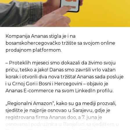
početak, kancelarije NTP-a biće u novom objektu
Arhitektonsko-građevinsko-geodetskog fakulteta i
Šumarskog fakulteta, u krugu Univerzitetskog
grada. Inače, lokacija je u neposrednoj blizini
budućeg objekta NTP, za koji je izrada projektno-
Kompanija Ananas stigla je i na
tehničke dokumentacije tada bila u toku. Tada je i
bosanskohercegovačko tržište sa svojom online
rečeno da se na proljeće 2024. godine planira
prodajnom platformom.
polaganje kamena temeljca za izgradnju ovog
objekta ukupne površine 7,5 hiljada kvadratnih
– Proteklih mjeseci smo dokazali da živimo svoju
metara, sa planiranim rokom od 24 mjeseca, a tada
priču, teško a jako! Danas smo završili vrlo važan
je procijenjeno da će okvirna vrijednost objekta
,
sa
korak i otvorili dva nova tržišta! Ananas sada posluje
neophodnom opremom i laboratorijom, iznositi 15
i u Crnoj Gori i Bosni i Hercegovini – objavio je
mil EUR.
Ananas E-commerce na svom LinkedIn profilu.
eKapija je ranije pisala da je Saudijski fond za razvoj
„Regionalni Amazon“, kako su ga mediji prozvali,
odobrio sredstva za dva projekta u Srpskoj
– jedan
sjedište je najprije osnovao u Sarajevu, gdje je
je izgradnja Studentskog centra u Foči, a drugi
registrovana firma Ananas doo, a 7. juna je
izgradnja Naučno-tehnološkog parka u Banjaluci.
osnovana i podružnica u Banjaluci, sa sjedištem u