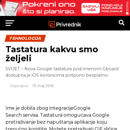
TEHNOLOGIJA
Tastatura kakvu smo
željeli
SVIJET – Nova Google tastatura pod imenom Gboard
dostupna je iOS korisnicima potpuno besplatno.
Objavljeno
13. maj 2016.
Ime je dobila zbog integracijeGoogle
Search servisa. Tastatura omogućava Google
pretraživanje bez napuštanja aplikacije koju
trenutno koristite. Možete pretraživati GIF sličice,