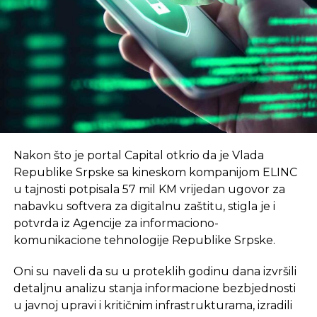
angažman u kompanijama koje budu
smještene u NTP – istakao je Radoslav Gajanin,
rektor Univerziteta u Banjaluci
, prenosi RTRS.
Nikola Dragović, direktor Naučno-tehnološkog
–
Cilj je da u 2024. godini broj trgovaca poraste
parka Republike Srpske, najavio je, kako navodi
na preko 2.000, i da ukupan promet preko sajta
RTRS, još neke novine.
bude preko 70 mil EUR
– saopšteno je na
konferenciji u januaru.
–
Јedan od prvih programa koji će NTP uskoro
Nakon što je portal Capital otkrio da je Vlada
početi sprovoditi jeste program kampa za koji
eKapija
Republike Srpske sa kineskom kompanijom ELINC
intenzivno traje kampanja jedinstveni startap
u tajnosti potpisala 57 mil KM vrijedan ugovor za
program za mlade od 18 do 35 godina
– rekao je
nabavku softvera za digitalnu zaštitu, stigla je i
Dragović.
potvrda iz Agencije za informaciono-
Vlada Srpske je prošle godine usvojila informaciju o
komunikacione tehnologije Republike Srpske.
osnivanju prvog NTP u Srpskoj čiji je cilj ubrzan
Oni su naveli da su u proteklih godinu dana izvršili
tehnološki razvoj.
detaljnu analizu stanja informacione bezbjednosti
–
Za razvoj preduzetništva i inovativnosti kod
u javnoj upravi i kritičnim infrastrukturama, izradili