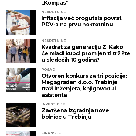
„Kompas“
REKLAMA
NEKRETNINE
Inflacija već progutala povrat
PDV-a na prvu nekretninu
NEKRETNINE
Kvadrat za generaciju Z: Kako
će mladi kupci promijeniti tržište
u sledećih 10 godina?
POSAO
Otvoren konkurs za tri pozicije:
Megagraden d.o.o. Trebinje
traži inženjera, knjigovođu i
asistenta
INVESTICIJE
Završena izgradnja nove
bolnice u Trebinju
FINANSIJE