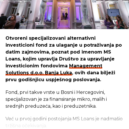
unaprijedimo i pustimo u izdavaštvo udžbenike za
djecu, prilagođene raznim uzrastima. Danas naši
udžbenici pomažu mnogim mališanima da lakše
uče i odrastaju.”
Otvoreni specijalizovani alternativni
investicioni fond za ulaganje u potraživanja po
REKLAMA
datim zajmovima, poznat pod imenom MS
Loans, kojim upravlja Društvo za upravljanje
investicionim fondovima
Management
Solutions d.o.o. Banja Luka
, ovih dana bilježi
prvu godišnjicu uspješnog poslovanja.
Cilj u
Management Solutions
-u ostaje isti: da
budemo pouzdan partner onima koji stvaraju,
Fond, prvi takve vrste u Bosni i Hercegovini,
razvijaju i unaprjeđuju našu zajednicu. Zato
specijalizovan je za finansiranje mikro, malih i
nastavljaju istim putem — jer kada ulažu u ljude i
srednjih preduzeća, kao i preduzetnika.
njihove ideje, ulažu u budućnost svih nas –
zaključuju u
Management Solutions
-u.
Već u prvoj godini postojanja MS Loans je nadmašio
tržišna očekivanja.