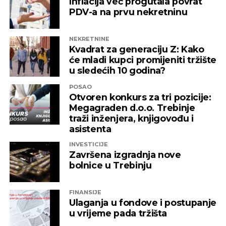
Inflacija već progutala povrat
PDV-a na prvu nekretninu
NEKRETNINE
Kvadrat za generaciju Z: Kako
će mladi kupci promijeniti tržište
u sledećih 10 godina?
POSAO
Otvoren konkurs za tri pozicije:
Megagraden d.o.o. Trebinje
traži inženjera, knjigovođu i
asistenta
INVESTICIJE
Završena izgradnja nove
bolnice u Trebinju
FINANSIJE
Ulaganja u fondove i postupanje
u vrijeme pada tržišta