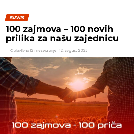
BIZNIS
Izvor: Tanjug
100 zajmova – 100 novih
prilika za našu zajednicu
REKLAMA
Objavljeno
12 meseci prije
12. avgust 2025.
SLIČNE TEME:
SLEDEĆI
Napredak u realizaciji reformske agende
NE PROPUSTITE
Naljednicima po milijarda dolara