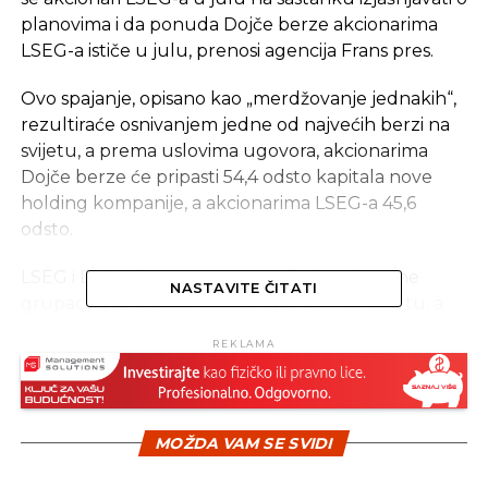
planovima i da ponuda Dojče berze akcionarima
LSEG-a ističe u julu, prenosi agencija Frans pres.
Ovo spajanje, opisano kao „merdžovanje jednakih“,
rezultiraće osnivanjem jedne od najvećih berzi na
svijetu, a prema uslovima ugovora, akcionarima
Dojče berze će pripasti 54,4 odsto kapitala nove
holding kompanije, a akcionarima LSEG-a 45,6
odsto.
LSEG i Dojče berza će postati filijale udružene
NASTAVITE ČITATI
grupacije, sa sedištima u Londonu i Frankfurtu, a
generalni direktor udružene kompanije biće
REKLAMA
aktuelni direktor Dojče berze Karsten Kengeter.
Spajanje još uvek treba da odobri Evropska unija, a
pojedinačna snaga svake kompanije u određenim
MOŽDA VAM SE SVIDI
finansijskim derivatima bi, prema tvrdnjama nekih
posmatrača, mogla predstavljati problem.