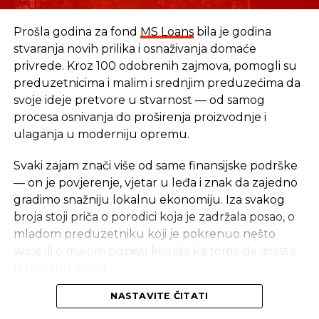
Prošla godina za fond
MS Loans
bila je godina
stvaranja novih prilika i osnaživanja domaće
privrede. Kroz 100 odobrenih zajmova, pomogli su
preduzetnicima i malim i srednjim preduzećima da
svoje ideje pretvore u stvarnost — od samog
procesa osnivanja do proširenja proizvodnje i
ulaganja u moderniju opremu.
Svaki zajam znači više od same finansijske podrške
— on je povjerenje, vjetar u leđa i znak da zajedno
gradimo snažniju lokalnu ekonomiju. Iza svakog
broja stoji priča o porodici koja je zadržala posao, o
mladom preduzetniku koji je pokrenuo nešto
svoje ili o malom biznisu koji ide ka tome da izraste
u stabilnu firmu.
NASTAVITE ČITATI
Iza svakog broja stoji stvarna priča — i stvarni ljudi
čiji trud i upornost zaslužuju podršku.