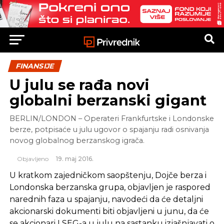
FINANSIJE
U julu se rađa novi
globalni berzanski gigant
BERLIN/LONDON – Operateri Frankfurtske i Londonske
berze, potpisaće u julu ugovor o spajanju radi osnivanja
novog globalnog berzanskog igrača.
Objavljeno
19. maj 2016.
U kratkom zajedničkom saopštenju, Dojče berza i
Londonska berzanska grupa, objavljen je raspored
narednih faza u spajanju, navodeći da će detaljni
akcionarski dokumenti biti objavljeni u junu, da će
se akcionari LSEG-a u julu na sastanku izjašnjavati o