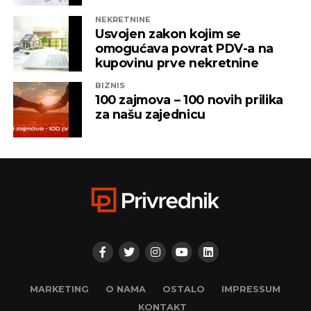
NEKRETNINE
Usvojen zakon kojim se
omogućava povrat PDV-a na
kupovinu prve nekretnine
BIZNIS
100 zajmova – 100 novih prilika
za našu zajednicu
MARKETING
O NAMA
OSTALO
IMPRESSUM
KONTAKT