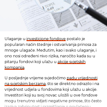
Ulaganje u
investicione fondove
postalo je
popularan način štednje i ostvarivanja prinosa za
mnoge ulagače. Međutim, kao i svako ulaganje, i
ono nosi određeni nivo rizika, naročito kada su u
pitanju fondovi koji ulažu u
akcije svjetskih
kompanija
.
U posljednje vrijeme svjedočimo
padu vrijednosti
U vremenu kada tradicionalni oblici štednje nude
na svjetskim berzama
, što se direktno odrazilo i na
sve skromnije prinose, ovaj Fond se nameće kao
vrijednost udjela u fondovima koji ulažu u akcije.
moderna alternativa svima koji žele da njihov novac
Investitori koji su svoj novac uložili u ove fondove
radi za njih, i da pritom podrže razvoj domaće
mogu trenutno vidjeti negativne prinose, što često
privrede.
izaziva zabrinutost i razmišljanje o povlačenju