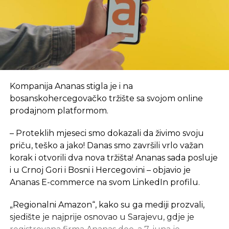
Vlada Republike Srpske, kako je tada saopšteno,
obezbijedila je sredstva za prvi period rada, a za
početak, kancelarije NTP-a biće u novom objektu
Arhitektonsko-građevinsko-geodetskog fakulteta i
Šumarskog fakulteta, u krugu Univerzitetskog
grada. Inače, lokacija je u neposrednoj blizini
budućeg objekta NTP, za koji je izrada projektno-
Kompanija Ananas stigla je i na
tehničke dokumentacije tada bila u toku. Tada je i
bosanskohercegovačko tržište sa svojom online
rečeno da se na proljeće 2024. godine planira
prodajnom platformom.
polaganje kamena temeljca za izgradnju ovog
objekta ukupne površine 7,5 hiljada kvadratnih
– Proteklih mjeseci smo dokazali da živimo svoju
metara, sa planiranim rokom od 24 mjeseca, a tada
priču, teško a jako! Danas smo završili vrlo važan
je procijenjeno da će okvirna vrijednost objekta
,
sa
korak i otvorili dva nova tržišta! Ananas sada posluje
neophodnom opremom i laboratorijom, iznositi 15
i u Crnoj Gori i Bosni i Hercegovini – objavio je
mil EUR.
Ananas E-commerce na svom LinkedIn profilu.
eKapija je ranije pisala da je Saudijski fond za razvoj
„Regionalni Amazon“, kako su ga mediji prozvali,
odobrio sredstva za dva projekta u Srpskoj
– jedan
sjedište je najprije osnovao u Sarajevu, gdje je
je izgradnja Studentskog centra u Foči, a drugi