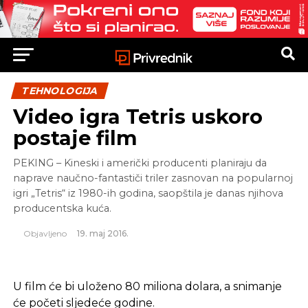
TEHNOLOGIJA
Video igra Tetris uskoro
postaje film
PEKING – Kineski i američki producenti planiraju da
naprave naučno-fantastiči triler zasnovan na popularnoj
igri „Tetris“ iz 1980-ih godina, saopštila je danas njihova
producentska kuća.
Objavljeno
19. maj 2016.
U film će bi uloženo 80 miliona dolara, a snimanje
će početi sljedeće godine.