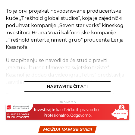
To je prvi projekat novoosnovane producentske
kuće „Trešhold global studios“, koja je zajednički
poduhvat kompanije „Seven star vorks“ kineskog
investitora Bruna Vua i kalifornijske kompanije
„Trešhold entertejnment grup“ proucenta Lerija
Kasanofa.
U saopštenju se navodi da će studio praviti
„međukulturne filmove za svjetsko tržište“.
Kasanof je dodao da video igra „Tetris“ predstavlja
„savršen prvi projekat za tu strategiju“.
NASTAVITE ČITATI
Postoje planovi da film bude sniman u Kini i da u
njemu igraju kineski glumci.
REKLAMA
Igru „Tetris“, koja se sastoji od slaganja blokova
različitog oblika, napravio je ruski naučnik Aleksej
MOŽDA VAM SE SVIDI
Pažitnov 1984. godine.