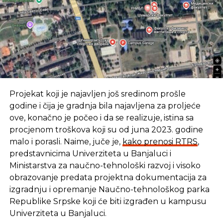
Projekat koji je najavljen još sredinom prošle
godine i čija je gradnja bila najavljena za proljeće
ove, konačno je počeo i da se realizuje, istina sa
procjenom troškova koji su od juna 2023. godine
malo i porasli. Naime, juče je,
kako prenosi RTRS
,
predstavnicima Univerziteta u Banjaluci i
Ministarstva za naučno-tehnološki razvoj i visoko
obrazovanje predata projektna dokumentacija za
izgradnju i opremanje Naučno-tehnološkog parka
Republike Srpske koji će biti izgrađen u kampusu
Univerziteta u Banjaluci.