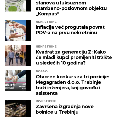
Capital
stanova u luksuznom
stambeno-poslovnom objektu
„Kompas“
REKLAMA
NEKRETNINE
Inflacija već progutala povrat
PDV-a na prvu nekretninu
NEKRETNINE
Kvadrat za generaciju Z: Kako
će mladi kupci promijeniti tržište
u sledećih 10 godina?
POSAO
Otvoren konkurs za tri pozicije:
Megagraden d.o.o. Trebinje
traži inženjera, knjigovođu i
asistenta
INVESTICIJE
Završena izgradnja nove
bolnice u Trebinju