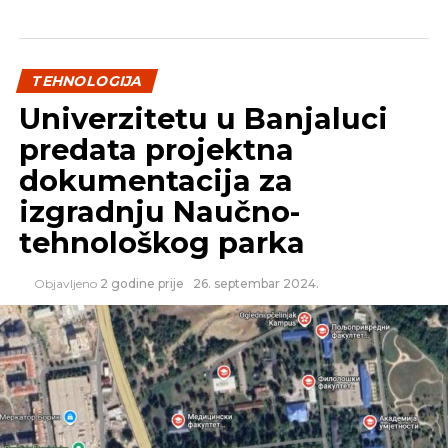
REKLAMA
TEHNOLOGIJA
Univerzitetu u Banjaluci
predata projektna
dokumentacija za
Izvor: Novosti.rs
izgradnju Naučno-
tehnološkog parka
SLIČNE TEME:
SLEDEĆI
Objavljeno
2 godine prije
26. septembar 2024.
Google Home predstavljen zvanično na I/O
konferenciji
NE PROPUSTITE
Nokia se vraća pametnim telefonima