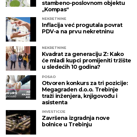
stambeno-poslovnom objektu
„Kompas“
REKLAMA
NEKRETNINE
Inflacija već progutala povrat
PDV-a na prvu nekretninu
NEKRETNINE
Kvadrat za generaciju Z: Kako
će mladi kupci promijeniti tržište
u sledećih 10 godina?
POSAO
Otvoren konkurs za tri pozicije:
Megagraden d.o.o. Trebinje
traži inženjera, knjigovođu i
asistenta
INVESTICIJE
Završena izgradnja nove
bolnice u Trebinju