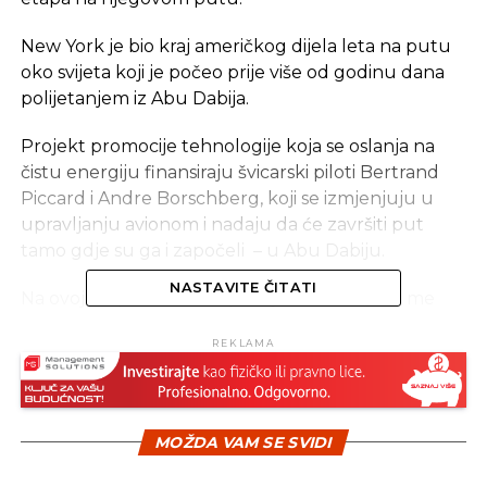
New York je bio kraj američkog dijela leta na putu
oko svijeta koji je počeo prije više od godinu dana
polijetanjem iz Abu Dabija.
Projekt promocije tehnologije koja se oslanja na
čistu energiju finansiraju švicarski piloti Bertrand
Piccard i Andre Borschberg, koji se izmjenjuju u
upravljanju avionom i nadaju da će završiti put
tamo gdje su ga i započeli – u Abu Dabiju.
NASTAVITE ČITATI
Na ovoj etapi avionom upravlja Piccard. „Evo me
samog četiri dana iznad Atlantika bez kapi
REKLAMA
kerozina“, stavio je na Tweeter prije polijetanja s
newyorkškog aerodroma JFK. Solar Impulse 2 put
je dosad odveo preko Indije, Mijanmara, Kine,
Japana i SAD-a.
MOŽDA VAM SE SVIDI
Avion SI2, koji leti uz pomoć Sunčeve energije iz 17