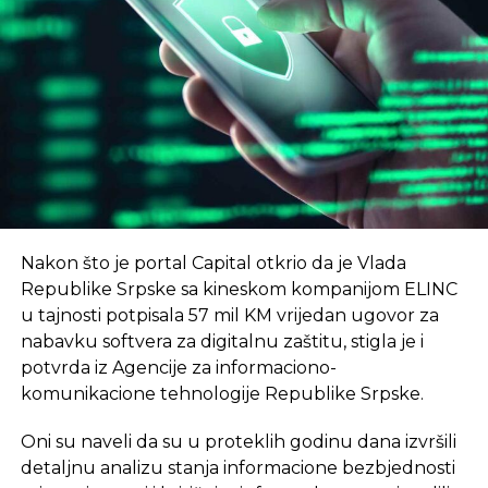
UNIBL, odnosno naši nastavnici i saradnici kroz
REKLAMA
angažman u kompanijama koje budu
smještene u NTP – istakao je Radoslav Gajanin,
rektor Univerziteta u Banjaluci
, prenosi RTRS.
Nikola Dragović, direktor Naučno-tehnološkog
–
Cilj je da u 2024. godini broj trgovaca poraste
parka Republike Srpske, najavio je, kako navodi
na preko 2.000, i da ukupan promet preko sajta
RTRS, još neke novine.
bude preko 70 mil EUR
– saopšteno je na
konferenciji u januaru.
–
Јedan od prvih programa koji će NTP uskoro
Nakon što je portal Capital otkrio da je Vlada
početi sprovoditi jeste program kampa za koji
eKapija
Republike Srpske sa kineskom kompanijom ELINC
intenzivno traje kampanja jedinstveni startap
u tajnosti potpisala 57 mil KM vrijedan ugovor za
program za mlade od 18 do 35 godina
– rekao je
nabavku softvera za digitalnu zaštitu, stigla je i
Dragović.
potvrda iz Agencije za informaciono-
Vlada Srpske je prošle godine usvojila informaciju o
komunikacione tehnologije Republike Srpske.
osnivanju prvog NTP u Srpskoj čiji je cilj ubrzan
Oni su naveli da su u proteklih godinu dana izvršili
tehnološki razvoj.
detaljnu analizu stanja informacione bezbjednosti