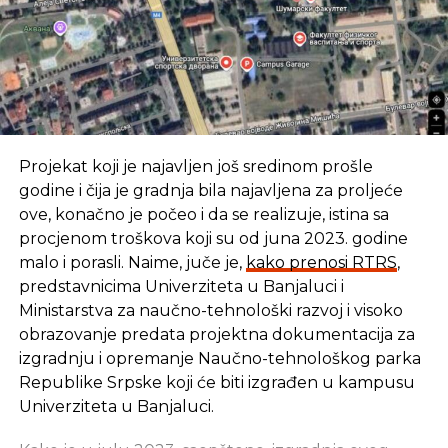
SLIČNE TEME:
SLEDEĆI
Srpska aplikacija koja će olakšati rad
građevinarima
NE PROPUSTITE
„Ubica“ Appleovog iPhonea i Samsungovog
Galaxy S7
Projekat koji je najavljen još sredinom prošle
godine i čija je gradnja bila najavljena za proljeće
ove, konačno je počeo i da se realizuje, istina sa
procjenom troškova koji su od juna 2023. godine
malo i porasli. Naime, juče je,
kako prenosi RTRS
,
predstavnicima Univerziteta u Banjaluci i
Ministarstva za naučno-tehnološki razvoj i visoko
obrazovanje predata projektna dokumentacija za
izgradnju i opremanje Naučno-tehnološkog parka
Republike Srpske koji će biti izgrađen u kampusu
Univerziteta u Banjaluci.