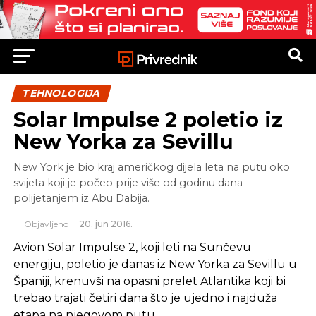
TEHNOLOGIJA
Solar Impulse 2 poletio iz
New Yorka za Sevillu
New York je bio kraj američkog dijela leta na putu oko
svijeta koji je počeo prije više od godinu dana
polijetanjem iz Abu Dabija.
Objavljeno
20. jun 2016.
Avion Solar Impulse 2, koji leti na Sunčevu
energiju, poletio je danas iz New Yorka za Sevillu u
Španiji, krenuvši na opasni prelet Atlantika koji bi
trebao trajati četiri dana što je ujedno i najduža
etapa na njegovom putu.