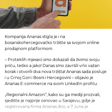
obezbijedila je sredstva za prvi period rada, a za
početak, kancelarije NTP-a biće u novom objektu
Arhitektonsko-građevinsko-geodetskog fakulteta i
Šumarskog fakulteta, u krugu Univerzitetskog
grada. Inače, lokacija je u neposrednoj blizini
budućeg objekta NTP, za koji je izrada projektno-
Kompanija Ananas stigla je i na
tehničke dokumentacije tada bila u toku. Tada je i
bosanskohercegovačko tržište sa svojom online
rečeno da se na proljeće 2024. godine planira
prodajnom platformom.
polaganje kamena temeljca za izgradnju ovog
objekta ukupne površine 7,5 hiljada kvadratnih
– Proteklih mjeseci smo dokazali da živimo svoju
metara, sa planiranim rokom od 24 mjeseca, a tada
priču, teško a jako! Danas smo završili vrlo važan
je procijenjeno da će okvirna vrijednost objekta
,
sa
korak i otvorili dva nova tržišta! Ananas sada posluje
neophodnom opremom i laboratorijom, iznositi 15
i u Crnoj Gori i Bosni i Hercegovini – objavio je
mil EUR.
Ananas E-commerce na svom LinkedIn profilu.
eKapija je ranije pisala da je Saudijski fond za razvoj
„Regionalni Amazon“, kako su ga mediji prozvali,
odobrio sredstva za dva projekta u Srpskoj
– jedan
sjedište je najprije osnovao u Sarajevu, gdje je
je izgradnja Studentskog centra u Foči, a drugi
registrovana firma Ananas doo, a 7. juna je
izgradnja Naučno-tehnološkog parka u Banjaluci.