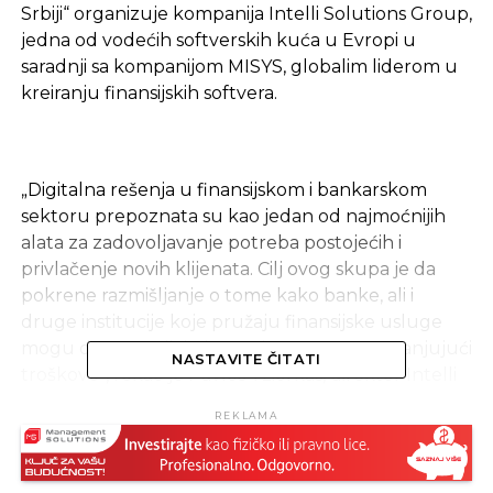
Srbiji“ organizuje kompanija Intelli Solutions Group,
jedna od vodećih softverskih kuća u Evropi u
saradnji sa kompanijom MISYS, globalim liderom u
kreiranju finansijskih softvera.
„Digitalna rešenja u finansijskom i bankarskom
sektoru prepoznata su kao jedan od najmoćnijih
alata za zadovoljavanje potreba postojećih i
privlačenje novih klijenata. Cilj ovog skupa je da
pokrene razmišljanje o tome kako banke, ali i
druge institucije koje pružaju finansijske usluge
mogu da se razvijaju i rastu istovremeno smanjujući
NASTAVITE ČITATI
troškove“, rekao je Pavlos Tziorkas, direktor Intelli
d.o.o. Beograd i dodao: „Na konferenciji ćemo
REKLAMA
pokušati da odgovorimo na pitanja kako nova i
inovativna rješenja koja nude digitalne tehnologije
stvaraju i oblikuju novu eru u finansijskom sektoru,