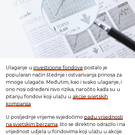
REKLAMA
Ulaganje u
investicione fondove
postalo je
popularan način štednje i ostvarivanja prinosa za
mnoge ulagače. Međutim, kao i svako ulaganje, i
ono nosi određeni nivo rizika, naročito kada su u
pitanju fondovi koji ulažu u
akcije svjetskih
kompanija
.
U posljednje vrijeme svjedočimo
padu vrijednosti
U vremenu kada tradicionalni oblici štednje nude
na svjetskim berzama
, što se direktno odrazilo i na
sve skromnije prinose, ovaj Fond se nameće kao
vrijednost udjela u fondovima koji ulažu u akcije.
moderna alternativa svima koji žele da njihov novac