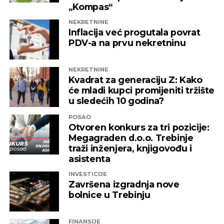
„Kompas“
NEKRETNINE
Inflacija već progutala povrat
PDV-a na prvu nekretninu
NEKRETNINE
Kvadrat za generaciju Z: Kako
će mladi kupci promijeniti tržište
u sledećih 10 godina?
POSAO
Otvoren konkurs za tri pozicije:
Megagraden d.o.o. Trebinje
traži inženjera, knjigovođu i
asistenta
INVESTICIJE
Završena izgradnja nove
bolnice u Trebinju
FINANSIJE