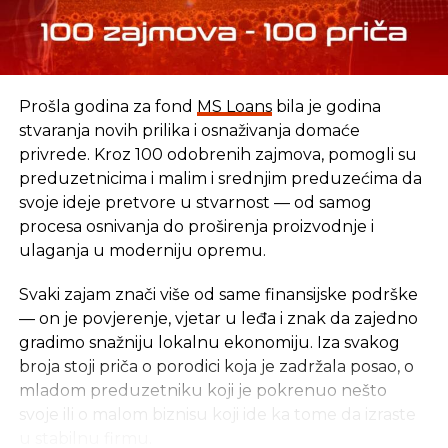
Izvor: BiF
REKLAMA
Prošla godina za fond
MS Loans
bila je godina
stvaranja novih prilika i osnaživanja domaće
privrede. Kroz 100 odobrenih zajmova, pomogli su
preduzetnicima i malim i srednjim preduzećima da
svoje ideje pretvore u stvarnost — od samog
SLIČNE TEME:
procesa osnivanja do proširenja proizvodnje i
SLEDEĆI
ulaganja u moderniju opremu.
Cijene nafte pale više od dva odsto
Svaki zajam znači više od same finansijske podrške
NE PROPUSTITE
— on je povjerenje, vjetar u leđa i znak da zajedno
Brexit kao dobra prilika za zaradu
gradimo snažniju lokalnu ekonomiju. Iza svakog
broja stoji priča o porodici koja je zadržala posao, o
mladom preduzetniku koji je pokrenuo nešto
svoje ili o malom biznisu koji ide ka tome da izraste
u stabilnu firmu.