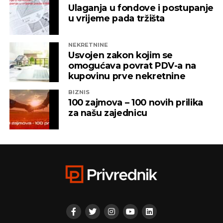
Ulaganja u fondove i postupanje
u vrijeme pada tržišta
NEKRETNINE
Usvojen zakon kojim se
omogućava povrat PDV-a na
kupovinu prve nekretnine
BIZNIS
100 zajmova – 100 novih prilika
za našu zajednicu