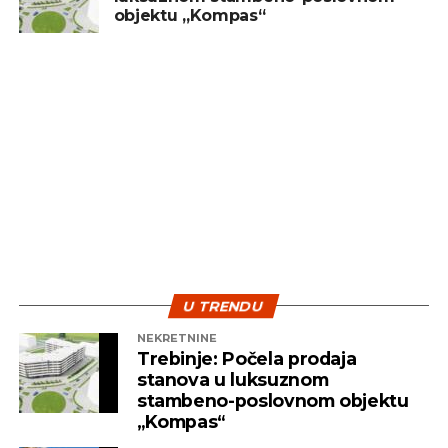
objektu „Kompas“
sredstvo za brzu zaradu. Ključ uspjeha leži u
diverzifikaciji i strpljenju – dvije najvažnije strategije
koje pomažu investitorima da izdrže turbulentna
vremena i ostvare pozitivne rezultate na duže
staze.
U TRENDU
NEKRETNINE
Trebinje: Počela prodaja
stanova u luksuznom
stambeno-poslovnom objektu
„Kompas“