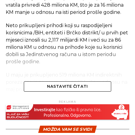
vratila privredi 428 miliona KM, što je za 16 miliona
KM manje u odnosu na isti period prošle godine.
Neto prikupljeni prihodi koji su raspodijeljeni
korisnicima /BiH, entiteti i Brčko distrikt/ u prvih pet
mjeseci iznosili su 2,117 milijardi KM i veći su za 86
miliona KM u odnosu na prihode koje su korisnici
dobili sa Jedinstvenog računa u istom periodu
prošle godine.
U maju je prikupljeno 519 miliona KM indirektnih
poreza, što je za osam miliona KM više u odnosu na
NASTAVITE ČITATI
maj prethodne godine.
Za finansiranje institucija BiH u prvih pet mjeseci
REKLAMA
raspoređen je iznos od 307 miliona KM.
Osim ovoga, po osnovu posebne putarine za
MOŽDA VAM SE SVIDI
izgradnju auto-puteva, u prvih pet mjeseci