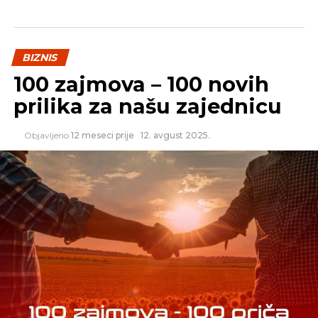
Federacija BiH je dobila dodatnih 27,5 miliona KM,
Republika Srpska 18,2 miliona KM i Brčko distrikt
0,9 miliona KM.
BIZNIS
100 zajmova – 100 novih
REKLAMA
prilika za našu zajednicu
Objavljeno
12 meseci prije
12. avgust 2025.
Izvor: SRNA
SLIČNE TEME:
SLEDEĆI
Završena 16. aukcija obveznica Republike
Srpske
NE PROPUSTITE
Na prodaju akcije Čajevac-mega,