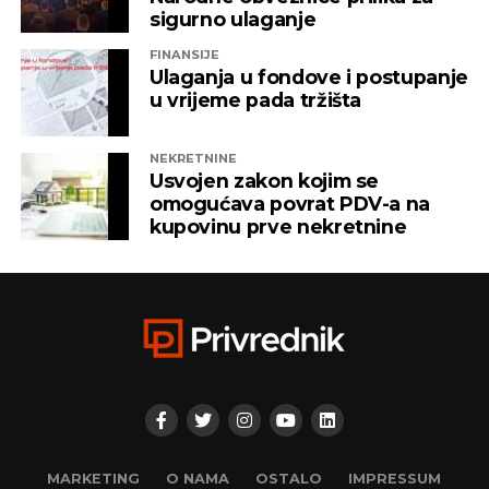
sigurno ulaganje
FINANSIJE
Ulaganja u fondove i postupanje
u vrijeme pada tržišta
NEKRETNINE
Usvojen zakon kojim se
omogućava povrat PDV-a na
kupovinu prve nekretnine
MARKETING
O NAMA
OSTALO
IMPRESSUM