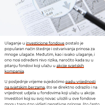
Ulaganje u
investicione fondove
postalo je
popularan način štednje i ostvarivanja prinosa za
mnoge ulagače. Međutim, kao i svako ulaganje, i
ono nosi određeni nivo rizika, naročito kada su u
pitanju fondovi koji ulažu u
akcije svjetskih
kompanija
.
U posljednje vrijeme svjedočimo
padu vrijednosti
U vremenu kada tradicionalni oblici štednje nude
na svjetskim berzama
, što se direktno odrazilo i na
sve skromnije prinose, ovaj Fond se nameće kao
vrijednost udjela u fondovima koji ulažu u akcije.
moderna alternativa svima koji žele da njihov novac
Investitori koji su svoj novac uložili u ove fondove
radi za njih, i da pritom podrže razvoj domaće
mogu trenutno vidjeti negativne prinose, što često