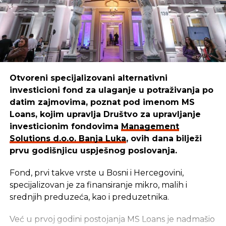
“Mi smo sredstva iskoristili da kreiramo,
unaprijedimo i pustimo u izdavaštvo udžbenike za
djecu, prilagođene raznim uzrastima. Danas naši
udžbenici pomažu mnogim mališanima da lakše
uče i odrastaju.”
Otvoreni specijalizovani alternativni
investicioni fond za ulaganje u potraživanja po
REKLAMA
datim zajmovima, poznat pod imenom MS
Loans, kojim upravlja Društvo za upravljanje
investicionim fondovima
Management
Solutions d.o.o. Banja Luka
, ovih dana bilježi
prvu godišnjicu uspješnog poslovanja.
Cilj u
Management Solutions
-u ostaje isti: da
budemo pouzdan partner onima koji stvaraju,
Fond, prvi takve vrste u Bosni i Hercegovini,
razvijaju i unaprjeđuju našu zajednicu. Zato
specijalizovan je za finansiranje mikro, malih i
nastavljaju istim putem — jer kada ulažu u ljude i
srednjih preduzeća, kao i preduzetnika.
njihove ideje, ulažu u budućnost svih nas –
zaključuju u
Management Solutions
-u.
Već u prvoj godini postojanja MS Loans je nadmašio