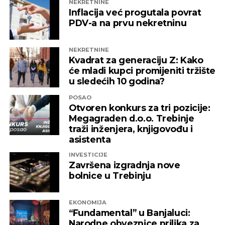
NEKRETNINE
Inflacija već progutala povrat
PDV-a na prvu nekretninu
NEKRETNINE
Kvadrat za generaciju Z: Kako
će mladi kupci promijeniti tržište
u sledećih 10 godina?
POSAO
Otvoren konkurs za tri pozicije:
Megagraden d.o.o. Trebinje
traži inženjera, knjigovođu i
asistenta
INVESTICIJE
Završena izgradnja nove
bolnice u Trebinju
EKONOMIJA
“Fundamental” u Banjaluci:
Narodne obveznice prilika za