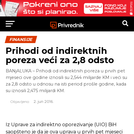
FINANSIJE
Prihodi od indirektnih
poreza veći za 2,8 odsto
BANjALUKA – Prihodi od indirektnih poreza u prvih pet
mjeseci ove godine iznosili su 2,544 milijarde KM i veći su
za 2,8 odsto u odnosu na isti period prošle godine, kada
su iznosili 2,475 milijardi KM.
Objavljeno
2. jun 2016.
Iz Uprave za indirektno oporezivanje (UIO) BiH
saopšteno je da je ova uprava u prvih pet mjeseci