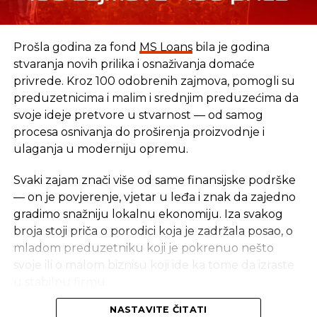
Mikroelektronike, Glasa Srpske, Mlinpeka,
IRCE-a i Razvitka
Prošla godina za fond
MS Loans
bila je godina
stvaranja novih prilika i osnaživanja domaće
privrede. Kroz 100 odobrenih zajmova, pomogli su
preduzetnicima i malim i srednjim preduzećima da
svoje ideje pretvore u stvarnost — od samog
procesa osnivanja do proširenja proizvodnje i
ulaganja u moderniju opremu.
Svaki zajam znači više od same finansijske podrške
— on je povjerenje, vjetar u leđa i znak da zajedno
gradimo snažniju lokalnu ekonomiju. Iza svakog
broja stoji priča o porodici koja je zadržala posao, o
mladom preduzetniku koji je pokrenuo nešto
svoje ili o malom biznisu koji ide ka tome da izraste
u stabilnu firmu.
NASTAVITE ČITATI
Iza svakog broja stoji stvarna priča — i stvarni ljudi