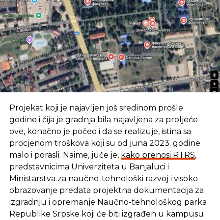
Projekat koji je najavljen još sredinom prošle
godine i čija je gradnja bila najavljena za proljeće
ove, konačno je počeo i da se realizuje, istina sa
procjenom troškova koji su od juna 2023. godine
malo i porasli. Naime, juče je,
kako prenosi RTRS
,
predstavnicima Univerziteta u Banjaluci i
Ministarstva za naučno-tehnološki razvoj i visoko
obrazovanje predata projektna dokumentacija za
izgradnju i opremanje Naučno-tehnološkog parka
Republike Srpske koji će biti izgrađen u kampusu