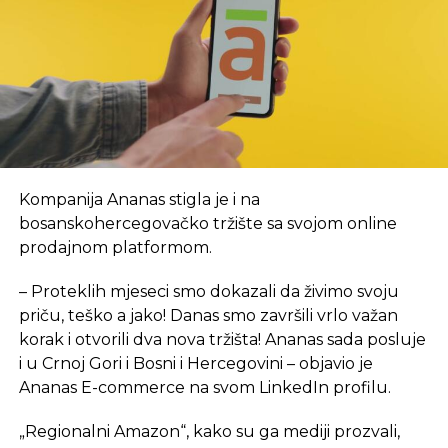
Vlada Republike Srpske, kako je tada saopšteno,
obezbijedila je sredstva za prvi period rada, a za
početak, kancelarije NTP-a biće u novom objektu
Arhitektonsko-građevinsko-geodetskog fakulteta i
Šumarskog fakulteta, u krugu Univerzitetskog
grada. Inače, lokacija je u neposrednoj blizini
budućeg objekta NTP, za koji je izrada projektno-
Kompanija Ananas stigla je i na
tehničke dokumentacije tada bila u toku. Tada je i
bosanskohercegovačko tržište sa svojom online
rečeno da se na proljeće 2024. godine planira
prodajnom platformom.
polaganje kamena temeljca za izgradnju ovog
objekta ukupne površine 7,5 hiljada kvadratnih
– Proteklih mjeseci smo dokazali da živimo svoju
metara, sa planiranim rokom od 24 mjeseca, a tada
priču, teško a jako! Danas smo završili vrlo važan
je procijenjeno da će okvirna vrijednost objekta
,
sa
korak i otvorili dva nova tržišta! Ananas sada posluje
neophodnom opremom i laboratorijom, iznositi 15
i u Crnoj Gori i Bosni i Hercegovini – objavio je
mil EUR.
Ananas E-commerce na svom LinkedIn profilu.
eKapija je ranije pisala da je Saudijski fond za razvoj
„Regionalni Amazon“, kako su ga mediji prozvali,
odobrio sredstva za dva projekta u Srpskoj
– jedan