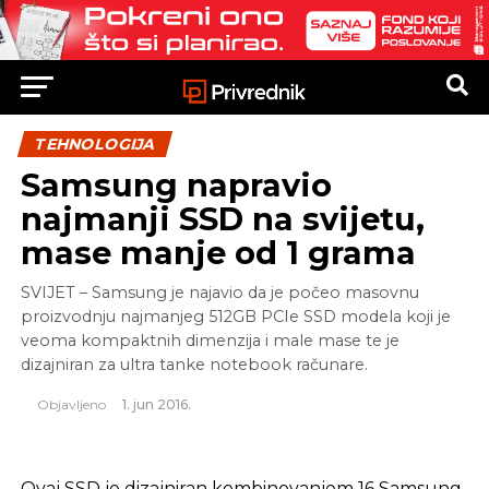
TEHNOLOGIJA
Samsung napravio
najmanji SSD na svijetu,
mase manje od 1 grama
SVIJET – Samsung je najavio da je počeo masovnu
proizvodnju najmanjeg 512GB PCIe SSD modela koji je
veoma kompaktnih dimenzija i male mase te je
dizajniran za ultra tanke notebook računare.
Objavljeno
1. jun 2016.
Ovaj SSD je dizajniran kombinovanjem 16 Samsung