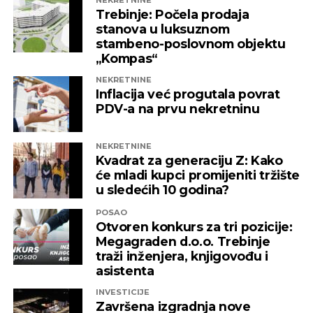
Trebinje: Počela prodaja
Capital
stanova u luksuznom
stambeno-poslovnom objektu
„Kompas“
REKLAMA
NEKRETNINE
Inflacija već progutala povrat
PDV-a na prvu nekretninu
NEKRETNINE
Kvadrat za generaciju Z: Kako
će mladi kupci promijeniti tržište
u sledećih 10 godina?
POSAO
Otvoren konkurs za tri pozicije:
Megagraden d.o.o. Trebinje
traži inženjera, knjigovođu i
asistenta
INVESTICIJE
Završena izgradnja nove