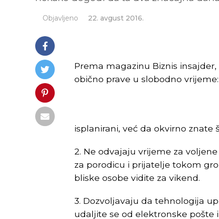
Objavljeno
22. avgust 2016.
Prema magazinu Biznis insajder, 
obično prave u slobodno vrijeme:
isplanirani, već da okvirno znate št
2. Ne odvajaju vrijeme za voljene
za porodicu i prijatelje tokom gr
bliske osobe vidite za vikend.
3. Dozvoljavaju da tehnologija upr
udaljite se od elektronske pošte