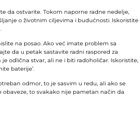
lite da ostvarite. Tokom naporne radne nedelje,
šljanje o životnim ciljevima i budućnosti. Iskoristite
.
islite na posao. Ako već imate problem sa
te da u petak sastavite radni raspored za
e odlična stvar, ali ne i biti radoholičar. Iskoristite,
te baterije’.
potreban odmor, to je sasvim u redu, ali ako se
ne obaveze, to svakako nije pametan način da