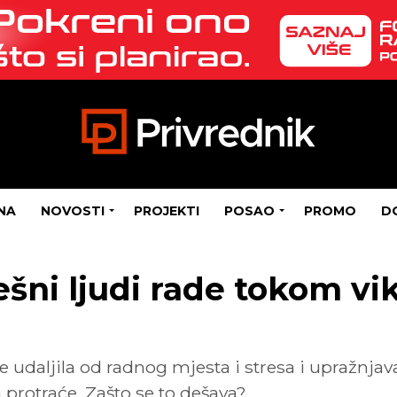
NA
NOVOSTI
PROJEKTI
POSAO
PROMO
D
ešni ljudi rade tokom vi
e udaljila od radnog mjesta i stresa i upražnjav
protraće. Zašto se to dešava?