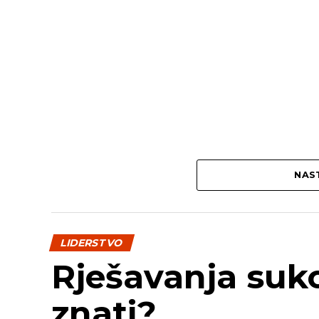
NAST
LIDERSTVO
Rješavanja suko
znati?