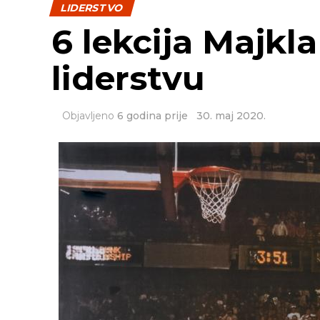
LIDERSTVO
6 lekcija Majkl
liderstvu
Objavljeno
6 godina prije
30. maj 2020.