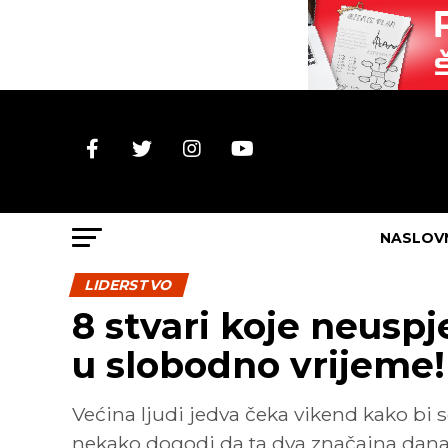
NASLOV
LIDERSTVO
8 stvari koje neuspj
u slobodno vrijeme!
Većina ljudi jedva čeka vikend kako bi s
nekako dogodi da ta dva značajna dana 