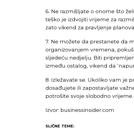
6. Ne razmišljate o onome što že
teško je izdvojiti vrijeme za razmi
zato vikend za pravljenje planova
7. Ne možete da prestanete da m
organizovanjem vremena, pokušaj
sljedeću nedjelju. Biti pripremljen j
između ostalog, vikend da ‘napuni
8. Izležavate se. Ukoliko vam je 
dosađujete ili zapostavljate važ
potrošite svoje slobodno vrijeme.
Izvor: businessinsider.com
SLIČNE TEME: