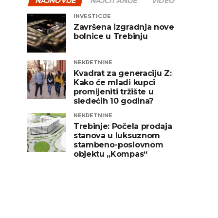
NAJNOVIJE
NAJČITANIJE
VIDEO
INVESTICIJE
Završena izgradnja nove
bolnice u Trebinju
NEKRETNINE
Kvadrat za generaciju Z:
Kako će mladi kupci
promijeniti tržište u
sledećih 10 godina?
NEKRETNINE
Trebinje: Počela prodaja
stanova u luksuznom
stambeno-poslovnom
objektu „Kompas“