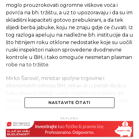
moglo prouzrokovati ogromne viškove voća i
povrća na bh. tržištu, a uz to upozoravaju i da su im
skladišni kapaciteti gotovo prebukirani, a da tek
slijedi berba jabuke, koju ne znaju gdje će čuvati. Iz
tog razloga apeluju na nadležne bh. institucije da u
što hitnijem roku otklone nedostatke koje su uočili
ruski inspektori nakon sprovedene dvodnevne
kontrole u BiH, i tako omoguće nesmetan plasman
robe na to tržište.
Mirko Šarović, ministar spoljne trgovine i
ekonomskih odnosa BiH, rekao je u petak da je u
toku dana izvještaj ruskih inspektora trebalo da
stigne u ovo ministarstvo. „Kada izvještaj te Ruske
NASTAVITE ČITATI
federalne službe za fitosanitarni i veterinarski
nadzor stigne, odmah ćemo preduzeti hitne mjere
REKLAMA
kako bi nadležne institucije i kompanije otklonile
nedostatke.