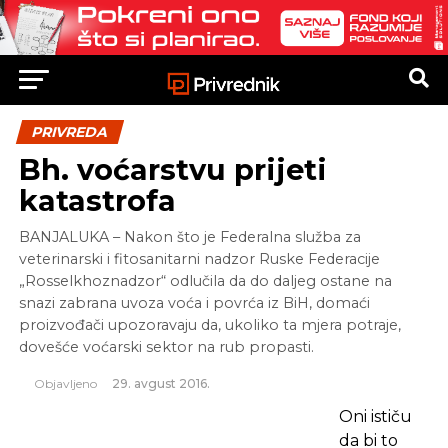
PRIVREDA
Bh. voćarstvu prijeti
katastrofa
BANJALUKA – Nakon što je Federalna služba za
veterinarski i fitosanitarni nadzor Ruske Federacije
„Rosselkhoznadzor“ odlučila da do daljeg ostane na
snazi zabrana uvoza voća i povrća iz BiH, domaći
proizvođači upozoravaju da, ukoliko ta mjera potraje,
dovešće voćarski sektor na rub propasti.
Objavljeno
29. avgust 2016.
Oni ističu
da bi to