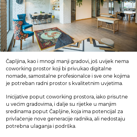
Šarović. Boris Tadić, konsultant u Udruženju
„Razvojni centar – Argonet“, kazao je da je nastavak
zabrane izvoza veoma loša vijest za proizvođače,
pošto su im hladnjače i boksovi popunjeni
kruškom, čija prodaja ide jako sporo i zbog
ograničnog izvoza za Evropsku uniju.
„Nama sada kreće berba jabuka, posebno ajdared,
Čapljina, kao i mnogi manji gradovi, još uvijek nema
koji predstavlja najvažniju sortu u našoj proizvodnji
coworking prostor koji bi privukao digitalne
jabuke i bojim se da, ako ne oslobodimo hladnjače i
nomade, samostalne profesionalce i sve one kojima
boksove od kruške, nećemo imati gdje lagerovati
je potreban radni prostor s kvalitetnim uvjetima.
jabuku, a još manje prodati. Ta sorta se najviše
izvozi na rusko tržište, koje jedino kupuje tu
Inicijative poput coworking prostora, iako prisutne
jabuku, a EU je neće, i onda ne znam kome ćemo
u većim gradovima, i dalje su rijetke u manjim
prodati“, kazao je Tadić i dodao da će se situacija
sredinama poput Čapljine, koja ima potencijal za
tada dodatno iskomplikovati. Samo ovih nešto više
privlačenje nove generacije radnika, ali nedostaju
od 20 dana zabrane izvoza je, smatra on, previše za
potrebna ulaganja i podrška.
proizvođače, a ako bi se nastavilo i narednih