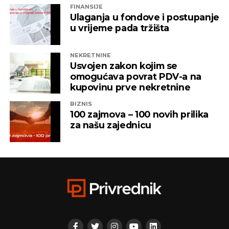
FINANSIJE
ITSS”, “Sirius 2010”, “Kaldera”, “K-2 Audio” u čijem je
Ulaganja u fondove i postupanje
vlasništvu Alternativna televizija, “Una World” u
u vrijeme pada tržišta
čijem je vlasništvu bila “Una TV”.
NEKRETNINE
Iz “Infinity-ja” su tada saopštili da će bez posla ostati
Usvojen zakon kojim se
oko 800 ljudi, a spas su potražili u registrovanju
omogućava povrat PDV-a na
novih kompanija i promjenama vlasničke strukture,
kupovinu prve nekretnine
pretvarajućći dotatašnje rukovodioce u vlasnike.
BIZNIS
100 zajmova – 100 novih prilika
„Invictus“ su prije mjesec dana osnovali menadžeri
za našu zajednicu
„Prointera“ i „Siriusa”.
CAPITAL.BA
REKLAMA