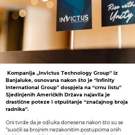
SLIČNE TEME:
Primjer mostarskog CodeHuba pokazuje da
coworking prostori mogu uspješno djelovati i u
SLEDEĆI
Poslije krušaka otkup i drugog voća
regijama koje nisu urbani centri, ali zahtijeva
podršku i ulaganja koja će omogućiti dugoročnu
NE PROPUSTITE
održivost ovakvih inicijativa.
Ostaje zabrana izvoza voća i povrća u Rusiju
REKLAMA
Kompanija „Invictus Technology Group” iz
Banjaluke, osnovana nakon što je “Infinity
International Group” dospjela na “crnu listu”
Sjedinjenih Američkih Država najavila je
Ulaganje u coworking prostor u Čapljini moglo bi
drastične poteze i otpuštanje “značajnog broja
postati ključan korak prema stvaranju napredne
radnika”.
poslovne klime, privlačenju novih profesionalaca te
razvoja poslovnih veza koje bi mogle potaknuti
Oni tvrde da je odluka donesena nakon što su se
nove projekte i lokalnu ekonomiju.
“suočili sa brojnim nezakonitim postupcima onih