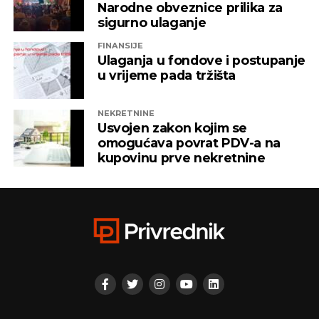
vlasništvu Alternativna televizija, “Una World” u
Narodne obveznice prilika za
čijem je vlasništvu bila “Una TV”.
sigurno ulaganje
FINANSIJE
Iz “Infinity-ja” su tada saopštili da će bez posla ostati
Ulaganja u fondove i postupanje
oko 800 ljudi, a spas su potražili u registrovanju
u vrijeme pada tržišta
novih kompanija i promjenama vlasničke strukture,
pretvarajućći dotatašnje rukovodioce u vlasnike.
NEKRETNINE
Usvojen zakon kojim se
„Invictus“ su prije mjesec dana osnovali menadžeri
omogućava povrat PDV-a na
„Prointera“ i „Siriusa”.
kupovinu prve nekretnine
CAPITAL.BA
REKLAMA