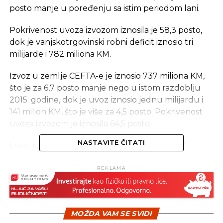
posto manje u poređenju sa istim periodom lani.
Pokrivenost uvoza izvozom iznosila je 58,3 posto,
dok je vanjskotrgovinski robni deficit iznosio tri
milijarde i 782 miliona KM.
Izvoz u zemlje CEFTA-e je iznosio 737 miliona KM,
što je za 6,7 posto manje nego u istom razdoblju
2015. godine, dok je uvoz iznosio jednu milijardu i
141 milion KM, što je više za 4,5 posto. Pokrivenost
uvoza izvozom je iznosila 64,5 posto.
NASTAVITE ČITATI
Izvoz u zemlje EU iznosio je tri milijarde i 907
miliona KM, što je za 3,8 posto više nego u istom
periodu 2015. godine, dok je uvoz iznosio pet
REKLAMA
milijardi i 609 miliona KM, što je više za 1,4 posto.
Pokrivenost uvoza izvozom je iznosila 69,7 posto.
MOŽDA VAM SE SVIDI
Izvor: Fena