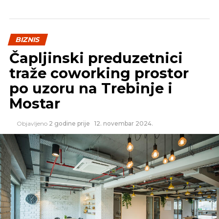
REKLAMA
BIZNIS
Čapljinski preduzetnici
traže coworking prostor
po uzoru na Trebinje i
SLIČNE TEME:
Mostar
SLEDEĆI
„Sputnjik“: „Ist medija grup“, jedan od
Objavljeno
2 godine prije
12. novembar 2024.
vlasnika „Politike“, izbrisan iz spiska poreskih
lica Rusije
NE PROPUSTITE
Otkupna cijena zavadila voćare i prerađivače
u RS