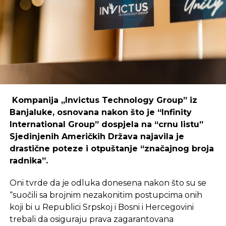
coworking prostori mogu uspješno djelovati i u
regijama koje nisu urbani centri, ali zahtijeva
podršku i ulaganja koja će omogućiti dugoročnu
održivost ovakvih inicijativa.
REKLAMA
Kompanija „Invictus Technology Group” iz
Banjaluke, osnovana nakon što je “Infinity
International Group” dospjela na “crnu listu”
Sjedinjenih Američkih Država najavila je
Ulaganje u coworking prostor u Čapljini moglo bi
drastične poteze i otpuštanje “značajnog broja
postati ključan korak prema stvaranju napredne
radnika”.
poslovne klime, privlačenju novih profesionalaca te
razvoja poslovnih veza koje bi mogle potaknuti
Oni tvrde da je odluka donesena nakon što su se
nove projekte i lokalnu ekonomiju.
“suočili sa brojnim nezakonitim postupcima onih
koji bi u Republici Srpskoj i Bosni i Hercegovini
trebali da osiguraju prava zagarantovana