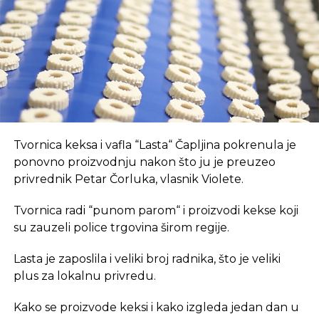
suvremeni način rada.
REKLAMA
U coworking prostoru, radnici su okruženi sličnim
Tvornica keksa i vafla “Lasta“ Čapljina pokrenula je
profesionalcima, što potiče produktivnost i radnu
ponovno proizvodnju nakon što ju je preuzeo
atmosferu koju je teško postići u kućnom
privrednik Petar Čorluka, vlasnik Violete.
okruženju.
Tvornica radi “punom parom“ i proizvodi kekse koji
Dodatna prednost coworkinga je umrežavanje i
su zauzeli police trgovina širom regije.
stvaranje novih poslovnih veza. Rad u zajedničkom
Lasta je zaposlila i veliki broj radnika, što je veliki
prostoru omogućava razmjenu ideja, kontakata i
plus za lokalnu privredu.
suradnji, čime coworking prostor postaje inkubator
novih poslovnih inicijativa.
Kako se proizvode keksi i kako izgleda jedan dan u