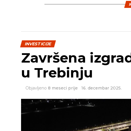
M
INVESTICIJE
Završena izgra
u Trebinju
Objavljeno
8 meseci prije
16. decembar 2025.