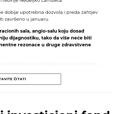
e Trebinje Nedeljko Lambeta.
e dobije upotrebna dozvola i preda zahtjev
ti završeno u januaru.
eracionih sala, angio-salu koju dosad
ju dijagnostiku, tako da više neće biti
gnentne rezonace u druge zdravstvene
nova Odjeljenja neurologije koje je oštećeno u
AVITE ČITATI
ečenje, a prije toga su promijenjeni otvori na
ašnja vrata.
ice kompletno osoblje i pacijenti vratiti
 Lambeta.