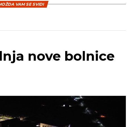
OŽDA VAM SE SVIDI
dnja nove bolnice