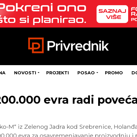
NA
NOVOSTI
PROJEKTI
POSAO
PROMO
D
200.000 evra radi poveć
ko-M“ iz Zelenog Jadra kod Srebrenice, Holanđa
200.000 evra za osavremenjavanje proizvodnju i