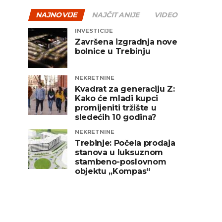
NAJNOVIJE
NAJČITANIJE
VIDEO
INVESTICIJE
Završena izgradnja nove
bolnice u Trebinju
NEKRETNINE
Kvadrat za generaciju Z:
Kako će mladi kupci
promijeniti tržište u
sledećih 10 godina?
NEKRETNINE
Trebinje: Počela prodaja
stanova u luksuznom
stambeno-poslovnom
objektu „Kompas“