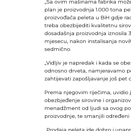
„Sa ovim mašinama fabrika može p
plan je proizvodnja 1.000 tona pe
proizvođača peleta u BiH gdje radi
treba obezbijediti kvalitetnu sirov
dosadašnja proizvodnja iznosila 
mjesecu, nakon instalisanja novi
sedmično.
„Vidljiv je napredak i kada se obe
odnosno drveta, namjeravamo pokr
zahtijevati zapošljavanje još pet 
Prema njegovim riječima, uvidio
obezbjeđenje sirovine i organizov
menadžment od ljudi sa ovog podr
proizvodnje, te smanjili određeni 
„Prodaja peleta ide dobro i unapr