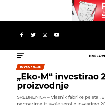
NASLOV
INVESTICIJE
„Eko-M“ investirao 
proizvodnje
SREBRENICA – Vlasnik fabrike peleta „E
partnerima iz svoje zemlje investirao 