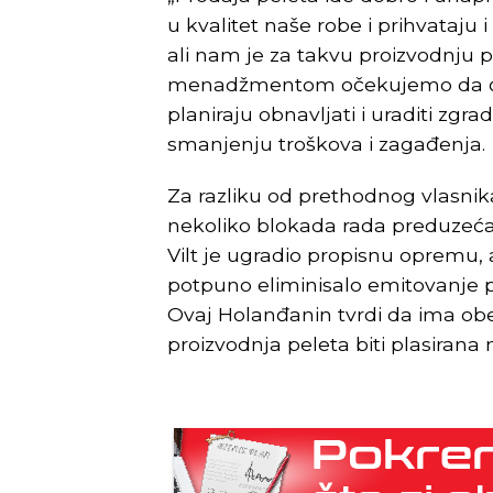
u kvalitet naše robe i prihvataju
ali nam je za takvu proizvodnju p
menadžmentom očekujemo da ćemo 
planiraju obnavljati i uraditi zgr
smanjenju troškova i zagađenja.
Za razliku od prethodnog vlasnika
nekoliko blokada rada preduzeća
Vilt je ugradio propisnu opremu, a
potpuno eliminisalo emitovanje praš
Ovaj Holanđanin tvrdi da ima obe
proizvodnja peleta biti plasirana 