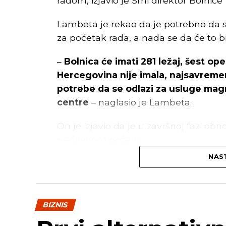
radom, izjavio je Srni direktor Bolnic
Lambeta je rekao da je potrebno da s
za početak rada, a nada se da će to bi
–
Bolnica će imati 281 ležaj, šest op
Hercegovina nije imala, najsavremeni
potrebe da se odlazi za usluge ma
centre
– naglasio je Lambeta.
On je izjavio da je u završnoj fazi ob
nedavnom požaru.
NAST
Prema njegovim riječima, u toku je kr
prostoriji koja je izgorjela, kao i unutr
–
Očekujem da će se u toku ove sedm
BIZNIS
na Odjeljenje neurologije
– rekao je