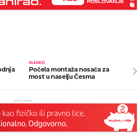
SLEDEĆI
odnja
Počela montaža nosača za
most u naselju Česma
REKLAMA