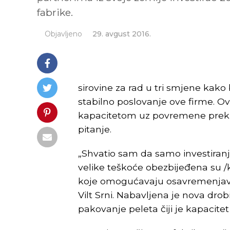
fabrike.
Objavljeno
29. avgust 2016.
sirovine za rad u tri smjene kako 
stabilno poslovanje ove firme. Ova
kapacitetom uz povremene prekide
pitanje.
„Shvatio sam da samo investiranj
velike teškoće obezbijeđena su /
koje omogućavaju osavremenjavan
Vilt Srni. Nabavljena je nova drob
pakovanje peleta čiji je kapacitet