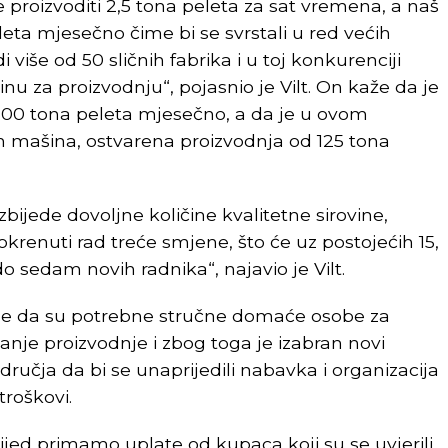
roizvoditi 2,5 tona peleta za sat vremena, a naš
leta mjesečno čime bi se svrstali u red većih
 više od 50 sličnih fabrika i u toj konkurenciji
inu za proizvodnju“, pojasnio je Vilt. On kaže da je
300 tona peleta mjesečno, a da je u ovom
h mašina, ostvarena proizvodnja od 125 tona
zbijede dovoljne količine kvalitetne sirovine,
enuti rad treće smjene, što će uz postojećih 15,
do sedam novih radnika“, najavio je Vilt.
 je da su potrebne stručne domaće osobe za
anje proizvodnje i zbog toga je izabran novi
učja da bi se unaprijedili nabavka i organizacija
troškovi.
ijed primamo uplate od kupaca koji su se uvjerili