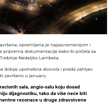
 završena, opremljena je najsavremenijom i
je priprema dokumentacije kako bi počela sa
e Trebinje Nedeljko Lambeta.
e dobije upotrebna dozvola i preda zahtjev
ti završeno u januaru.
eracionih sala, angio-salu koju dosad
ju dijagnostiku, tako da više neće biti
gnentne rezonace u druge zdravstvene