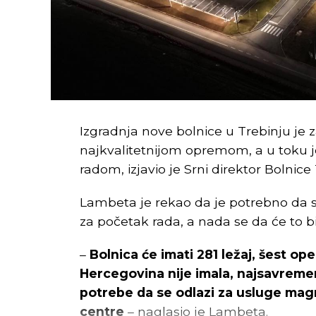
Izgradnja nove bolnice u Trebinju je
najkvalitetnijom opremom, a u toku 
radom, izjavio je Srni direktor Bolnic
Lambeta je rekao da je potrebno da s
za početak rada, a nada se da će to bi
–
Bolnica će imati 281 ležaj, šest op
Hercegovina nije imala, najsavremeni
potrebe da se odlazi za usluge ma
centre
– naglasio je Lambeta.