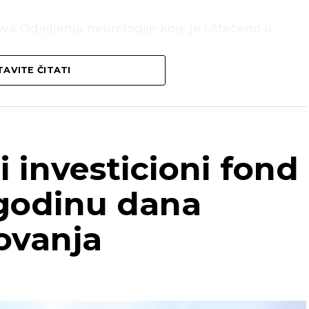
nova Odjeljenja neurologije koje je oštećeno u
AVITE ČITATI
ečenje, a prije toga su promijenjeni otvori na
ašnja vrata.
ice kompletno osoblje i pacijenti vratiti
 Lambeta.
i investicioni fond
 godinu dana
REKLAMA
ovanja