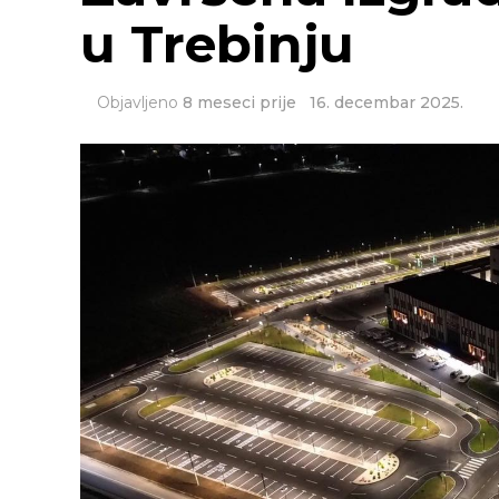
u Trebinju
Objavljeno
8 meseci prije
16. decembar 2025.