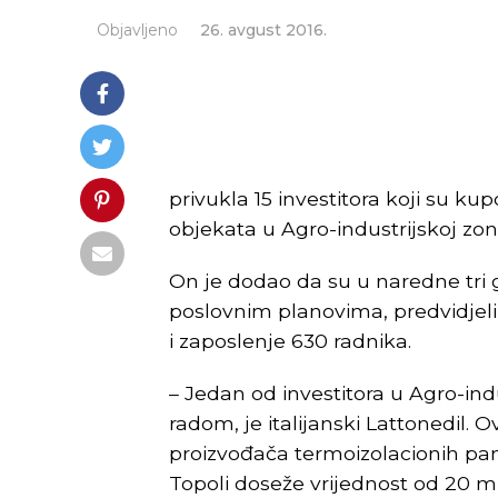
Objavljeno
26. avgust 2016.
privukla 15 investitora koji su k
objekata u Agro-industrijskoj zon
On je dodao da su u naredne tri g
poslovnim planovima, predvidjeli
i zaposlenje 630 radnika.
– Jedan od investitora u Agro-indu
radom, je italijanski Lattonedil.
proizvođača termoizolacionih pan
Topoli doseže vrijednost od 20 mi