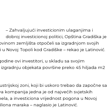
– Zahvaljujući investicionim ulaganjima i
dobroj investicionoj politici, Opština Gradiška je
upovinom zemljišta otpočeli sa izgradnjom svojih
i u Novoj Topoli kod Gradiške – rekao je Latinović.
odine ovi investitori, u skladu sa svojim
 izgradnju objekata površine preko 45 hiljada m2
strijskoj zoni, koji bi uskoro trebao da započne sa
 Ova kompanija jedna je od najvećih svjetskih
ela, a investiciona vrijednost pogona u Novoj
liona maraka – naglasio je Latinović.