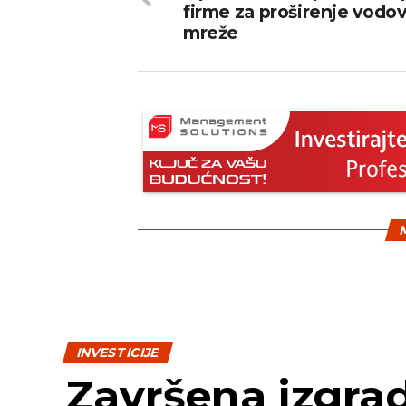
firme za proširenje vodo
mreže
M
INVESTICIJE
Završena izgra