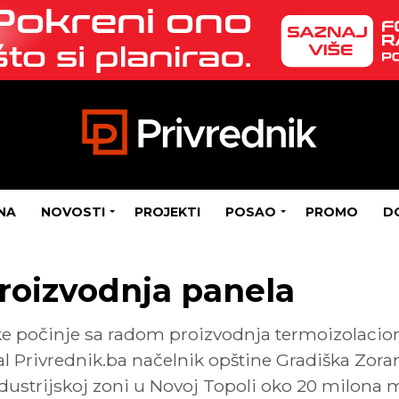
NA
NOVOSTI
PROJEKTI
POSAO
PROMO
D
proizvodnja panela
e počinje sa radom proizvodnja termoizolacio
rtal Privrednik.ba načelnik opštine Gradiška Zora
dustrijskoj zoni u Novoj Topoli oko 20 milona 