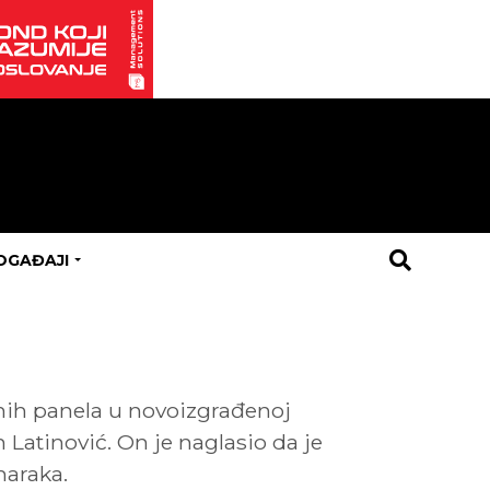
OGAĐAJI
nih panela u novoizgrađenoj
n Latinović. On je naglasio da je
maraka.