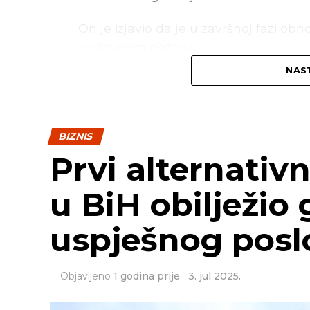
On je izjavio da je u završnoj fazi ob
nedavnom požaru.
NAST
Prema njegovim riječima, u toku je kr
prostoriji koja je izgorjela, kao i unutr
–
Očekujem da će se u toku ove sedm
BIZNIS
na Odjeljenje neurologije
– rekao je
Prvi alternativn
u BiH obilježio
uspješnog posl
Objavljeno
1 godina prije
3. jul 2025.