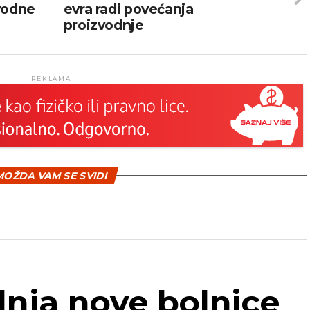
vodne
evra radi povećanja
proizvodnje
REKLAMA
OŽDA VAM SE SVIDI
dnja nove bolnice