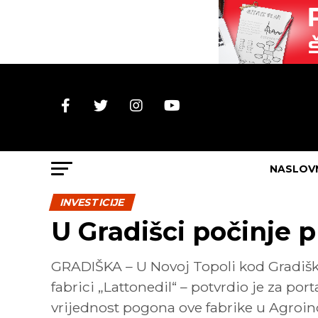
NASLOV
INVESTICIJE
U Gradišci počinje 
GRADIŠKA – U Novoj Topoli kod Gradišk
fabrici „Lattonedil“ – potvrdio je za po
vrijednost pogona ove fabrike u Agroin